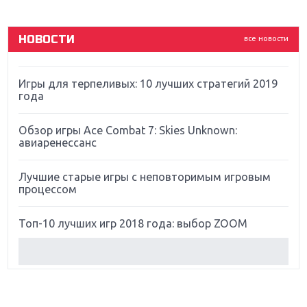
God Of War: тотальный перезапуск серии
НОВОСТИ
все новости
Far Cry 5: хвалить нельзя ругать
Игры для терпеливых: 10 лучших стратегий 2019
года
Обзор игры Ace Combat 7: Skies Unknown:
авиаренессанс
Лучшие старые игры с неповторимым игровым
процессом
Топ-10 лучших игр 2018 года: выбор ZOOM
Обзор Red Dead Redemption 2: действительно
игра года?
Первый в России обзор игры Starlink: Battle For