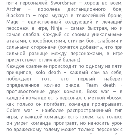
пяти персонажей: Swordsman – хорош во всем,
Archer – королева дистанционного боя,
Blacksmith – гора мускул в тяжелейшей броне,
Mage – единственный колдующий и лечащий
персонаж в игре, Ninja – самая быстрая, но и
самая слабая. Каждый со своими уникальными
атаками, способностями, стилем боя, слабыми и
сильными сторонами (хочется добавить, что при
сильной разнице между персонажами, в игре
присутствует отличный баланс).
Каждое сражение происходит по одному из пяти
принципов, solo death – каждый сам за себя,
побеждает тот, кто первый наберет
определенное кол-во очков. Team death -
противостояние двух команд. Boss war – в
каждой команде есть персонаж с меткой «boss»,
как только он погибает, команда проигрывает.
Golem war – наиболее распространенный тип
игры, у каждой команды есть голем, как только
он умрет команда проиграет, но наносить урон
по вражескому голему может только персонаж с