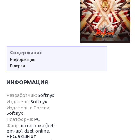
Содержание
Информация
Галерея
ИНФОРМАЦИЯ
Разработчик:
Softnyx
Издатель:
Softnyx
Издатель в России:
Softnyx
Платформа:
PC
Жанр:
потасовка (bet-
em-up)
,
duel
,
online
,
RPG
,
экшн от