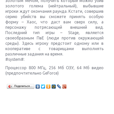
золотым мечом, получить который можно убив
золотого голема (нейтральный), выбывшие
игроки ждут окончания раунда. Кстати, совершив
серию убийств вы сможете принять особую
форму – Хаос, что даст вам сверх силу, а
персонажу потрясающий внешний вид.
Последний тип игры – Stage, является
своеобразным ПвЕ (люди против окружающей
среды). Здесь игроку предстоит одному или в
кооперативе с товарищами выполнять
различные задания на время.
#system#:
Процессор 800 МГц, 256 Мб ОЗУ, 64 Мб видео
(предпочтительно GeForce)
Крупнейшие релизы мая: Nintendo, Microsoft и
Поделиться…
Sony
Новинки для Nintendo Switch: Labo, South Park и
ремастер Dark Souls