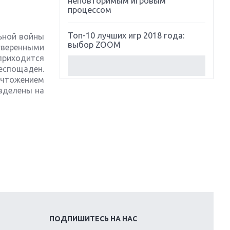
неповторимым игровым
процессом
Топ-10 лучших игр 2018 года:
ьной войны
выбор ZOOM
уверенными
приходится
беспощаден.
Обзор Red Dead Redemption 2:
ичтожением
действительно игра года?
азделены на
Первый в России обзор игры
Starlink: Battle For Atlas
Обзор игры Forza Horizon 4:
вершина эволюции
Две важных новинки для
консолей: Spider-Man и Divinity
Original Sin 2
ПОДПИШИТЕСЬ НА НАС
Три крупных релиза для
гибридной консоли Switch