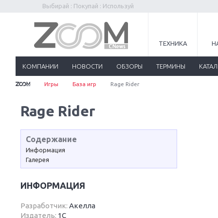
Выбирай : Покупай : Используй
ТЕХНИКА
Н
КОМПАНИИ
НОВОСТИ
ОБЗОРЫ
ТЕРМИНЫ
КАТА
Игры
База игр
Rage Rider
Rage Rider
Содержание
Информация
Галерея
ИНФОРМАЦИЯ
Разработчик:
Акелла
Издатель:
1С