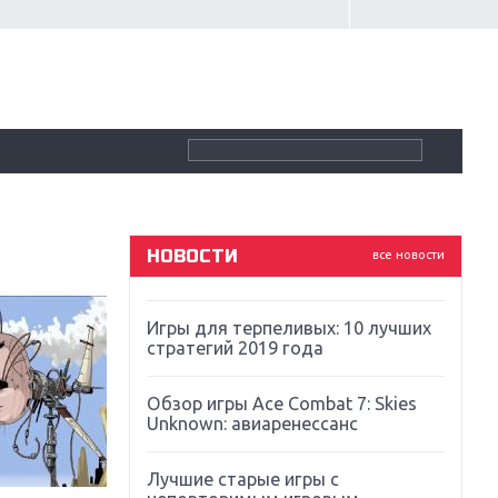
Крупнейшие релизы мая: Nintendo,
Microsoft и Sony
Новинки для Nintendo Switch:
Labo, South Park и ремастер Dark
Souls
God Of War: тотальный
перезапуск серии
НОВОСТИ
все новости
Far Cry 5: хвалить нельзя ругать
Игры для терпеливых: 10 лучших
стратегий 2019 года
Обзор игры Ace Combat 7: Skies
Unknown: авиаренессанс
Лучшие старые игры с