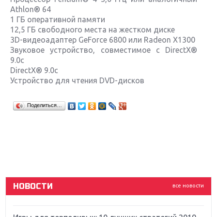
Athlon® 64
1 ГБ оперативной памяти
12,5 ГБ свободного места на жестком диске
3D-видеоадаптер GeForce 6800 или Radeon Х1300
Звуковое устройство, совместимое с DirectX®
9.0с
DirectX® 9.0c
Устройство для чтения DVD-дисков
Крупнейшие релизы мая: Nintendo, Microsoft и
Поделиться…
Sony
Новинки для Nintendo Switch: Labo, South Park и
ремастер Dark Souls
God Of War: тотальный перезапуск серии
НОВОСТИ
все новости
Far Cry 5: хвалить нельзя ругать