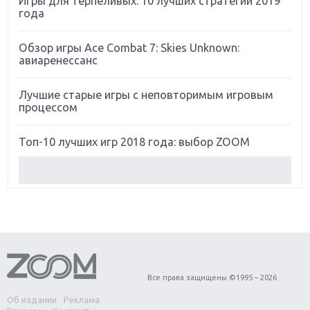
Игры для терпеливых: 10 лучших стратегий 2019
года
Обзор игры Ace Combat 7: Skies Unknown:
авиаренессанс
Лучшие старые игры с неповторимым игровым
процессом
Топ-10 лучших игр 2018 года: выбор ZOOM
Обзор Red Dead Redemption 2: действительно
игра года?
Первый в России обзор игры Starlink: Battle For
Atlas
Обзор игры Forza Horizon 4: вершина эволюции
Все права защищены ©1995 – 2026
Об издании
Реклама
Две важных новинки для консолей: Spider-Man и