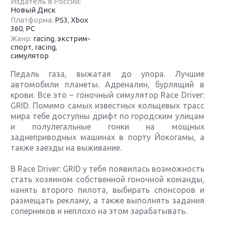
Издатель в России:
Новый Диск
Платформа:
PS3
,
Xbox
360
,
PC
Жанр:
racing
,
экстрим-
спорт
,
racing
,
симулятор
Педаль газа, выжатая до упора. Лучшие
автомобили планеты. Адреналин, бурлящий в
крови. Все это – гоночный симулятор Race Driver:
GRID. Помимо самых известных кольцевых трасс
мира тебе доступны дрифт по городским улицам
и полулегальные гонки на мощных
заднеприводных машинах в порту Йокогамы, а
также заезды на выживание.
В Race Driver: GRID у тебя появилась возможность
стать хозяином собственной гоночной команды,
нанять второго пилота, выбирать спонсоров и
размещать рекламу, а также выполнять задания
соперников и неплохо на этом зарабатывать.