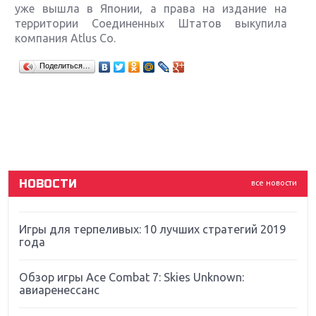
уже вышла в Японии, а права на издание на
территории Соединенных Штатов выкупила
компания Atlus Co.
Крупнейшие релизы мая: Nintendo, Microsoft и
Поделиться…
Sony
Новинки для Nintendo Switch: Labo, South Park и
ремастер Dark Souls
God Of War: тотальный перезапуск серии
НОВОСТИ
все новости
Far Cry 5: хвалить нельзя ругать
Игры для терпеливых: 10 лучших стратегий 2019
года
Обзор игры Ace Combat 7: Skies Unknown:
авиаренессанс