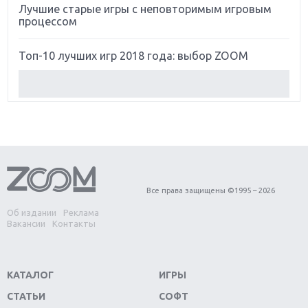
Лучшие старые игры с неповторимым игровым
процессом
Топ-10 лучших игр 2018 года: выбор ZOOM
Обзор Red Dead Redemption 2: действительно
игра года?
Первый в России обзор игры Starlink: Battle For
Atlas
Обзор игры Forza Horizon 4: вершина эволюции
Все права защищены ©1995 – 2026
Об издании
Реклама
Две важных новинки для консолей: Spider-Man и
Вакансии
Контакты
Divinity Original Sin 2
Три крупных релиза для гибридной консоли
КАТАЛОГ
ИГРЫ
Switch
СТАТЬИ
СОФТ