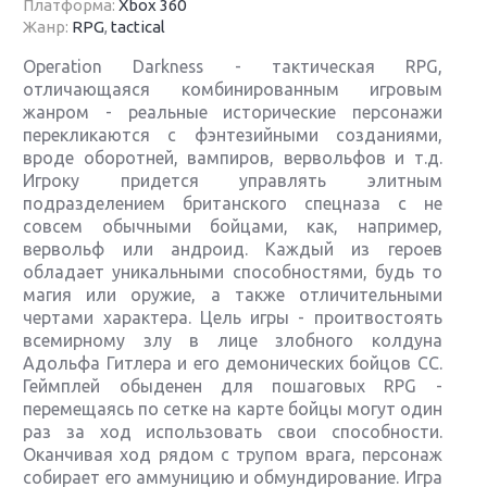
Платформа:
Xbox 360
Жанр:
RPG
,
tactical
Operation Darkness - тактическая RPG,
отличающаяся комбинированным игровым
жанром - реальные исторические персонажи
перекликаются с фэнтезийными созданиями,
вроде оборотней, вампиров, вервольфов и т.д.
Игроку придется управлять элитным
подразделением британского спецназа с не
совсем обычными бойцами, как, например,
вервольф или андроид. Каждый из героев
обладает уникальными способностями, будь то
магия или оружие, а также отличительными
чертами характера. Цель игры - проитвостоять
всемирному злу в лице злобного колдуна
Адольфа Гитлера и его демонических бойцов СС.
Геймплей обыденен для пошаговых RPG -
перемещаясь по сетке на карте бойцы могут один
раз за ход использовать свои способности.
Оканчивая ход рядом с трупом врага, персонаж
собирает его аммуницию и обмундирование. Игра