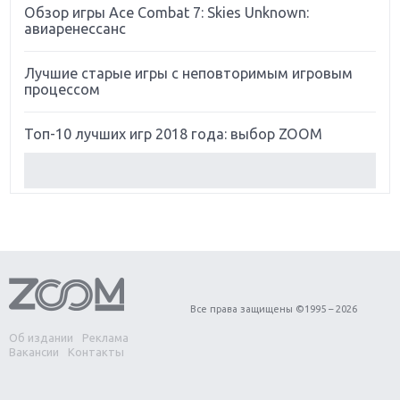
Обзор игры Ace Combat 7: Skies Unknown:
авиаренессанс
Лучшие старые игры с неповторимым игровым
процессом
Топ-10 лучших игр 2018 года: выбор ZOOM
Обзор Red Dead Redemption 2: действительно
игра года?
Первый в России обзор игры Starlink: Battle For
Atlas
Обзор игры Forza Horizon 4: вершина эволюции
Все права защищены ©1995 – 2026
Об издании
Реклама
Две важных новинки для консолей: Spider-Man и
Вакансии
Контакты
Divinity Original Sin 2