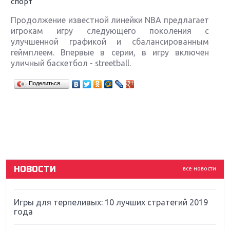
спорт
Продолжение известной линейки NBA предлагает
игрокам игру следующего поколения с
улучшенной графикой и сбалансированным
геймплеем. Впервые в серии, в игру включен
уличный баскетбол - streetball.
Крупнейшие релизы мая: Nintendo, Microsoft и
Поделиться…
Sony
Новинки для Nintendo Switch: Labo, South Park и
ремастер Dark Souls
God Of War: тотальный перезапуск серии
НОВОСТИ
все новости
Far Cry 5: хвалить нельзя ругать
Игры для терпеливых: 10 лучших стратегий 2019
года