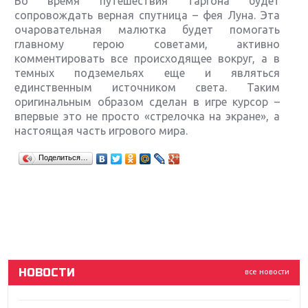
Во время путешествия Таргона будет
сопровождать верная спутница – фея Луна. Эта
очаровательная малютка будет помогать
главному герою советами, активно
комментировать все происходящее вокруг, а в
темных подземельях еще и являться
единственным источником света. Таким
оригинальным образом сделан в игре курсор –
впервые это не просто «стрелочка на экране», а
настоящая часть игрового мира.
Крупнейшие релизы мая: Nintendo, Microsoft и
Поделиться…
Sony
Новинки для Nintendo Switch: Labo, South Park и
ремастер Dark Souls
God Of War: тотальный перезапуск серии
НОВОСТИ
все новости
Far Cry 5: хвалить нельзя ругать