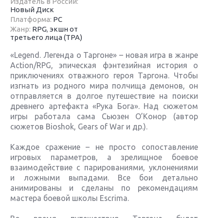
Издатель в России:
Новый Диск
Платформа:
PC
Жанр:
RPG
,
экшн от
третьего лица (TPA)
«Legend. Легенда о Таргоне» – новая игра в жанре
Action/RPG, эпическая фэнтезийная история о
приключениях отважного героя Таргона. Чтобы
изгнать из родного мира полчища демонов, он
отправляется в долгое путешествие на поиски
древнего артефакта «Рука Бога». Над сюжетом
игры работала сама Сьюзен О’Конор (автор
сюжетов Bioshok, Gears of War и др.).
Каждое сражение – не просто сопоставление
игровых параметров, а зрелищное боевое
взаимодействие с парированиями, уклонениями
и ложными выпадами. Все бои детально
анимированы и сделаны по рекомендациям
мастера боевой школы Escrima.