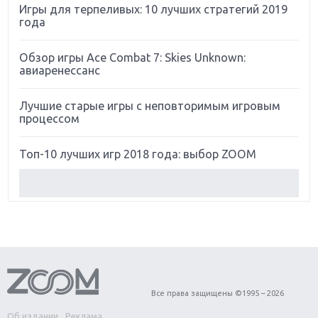
Игры для терпеливых: 10 лучших стратегий 2019
года
Обзор игры Ace Combat 7: Skies Unknown:
авиаренессанс
Лучшие старые игры с неповторимым игровым
процессом
Топ-10 лучших игр 2018 года: выбор ZOOM
Обзор Red Dead Redemption 2: действительно
игра года?
Первый в России обзор игры Starlink: Battle For
Atlas
Обзор игры Forza Horizon 4: вершина эволюции
Все права защищены ©1995 – 2026
Об издании
Реклама