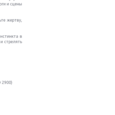
оги и сцены
Обзор игры The Crew 2: покорение
Америки
ьте жертву,
Важнейшие анонсы E3 2018
нстинкта в
и стрелять
Крупнейшие релизы мая: Nintendo,
Microsoft и Sony
Новинки для Nintendo Switch:
Labo, South Park и ремастер Dark
Souls
God Of War: тотальный
 2900)
перезапуск серии
Far Cry 5: хвалить нельзя ругать
Игры для терпеливых: 10 лучших