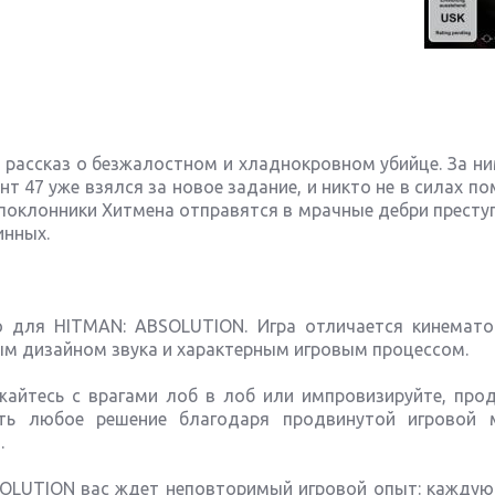
 рассказ о безжалостном и хладнокровном убийце. За н
ент 47 уже взялся за новое задание, и никто не в силах п
поклонники Хитмена отправятся в мрачные дебри престу
инных.
но для HITMAN: ABSOLUTION. Игра отличается кинемат
ым дизайном звука и характерным игровым процессом.
айтесь с врагами лоб в лоб или импровизируйте, прод
ть любое решение благодаря продвинутой игровой 
.
SOLUTION вас ждет неповторимый игровой опыт: каждую