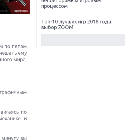
неповторимым игровым
процессом
Топ-10 лучших игр 2018 года:
выбор ZOOM
Обзор Red Dead Redemption 2:
им по пятам
действительно игра года?
омешать ему
пного мира,
Первый в России обзор игры
Starlink: Battle For Atlas
Обзор игры Forza Horizon 4:
вершина эволюции
ографичным
Две важных новинки для
вигаясь по
консолей: Spider-Man и Divinity
Original Sin 2
механике и
Три крупных релиза для
 минуту вы
гибридной консоли Switch