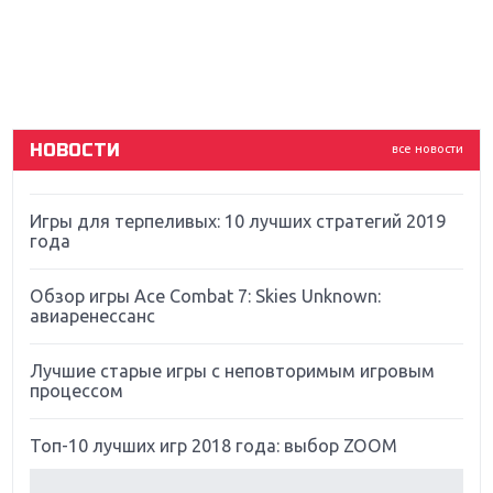
Новинки для Nintendo Switch: Labo, South Park и
ремастер Dark Souls
God Of War: тотальный перезапуск серии
НОВОСТИ
все новости
Far Cry 5: хвалить нельзя ругать
Игры для терпеливых: 10 лучших стратегий 2019
года
Обзор игры Ace Combat 7: Skies Unknown:
авиаренессанс
Лучшие старые игры с неповторимым игровым
процессом
Топ-10 лучших игр 2018 года: выбор ZOOM