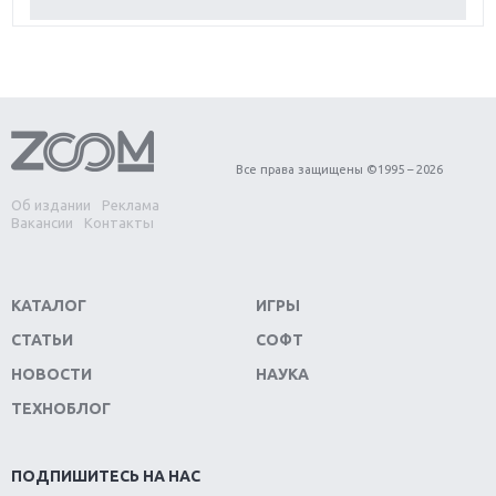
Обзор Red Dead Redemption 2: действительно
игра года?
Первый в России обзор игры Starlink: Battle For
Atlas
Обзор игры Forza Horizon 4: вершина эволюции
Все права защищены ©1995 – 2026
Об издании
Реклама
Две важных новинки для консолей: Spider-Man и
Вакансии
Контакты
Divinity Original Sin 2
Три крупных релиза для гибридной консоли
КАТАЛОГ
ИГРЫ
Switch
СТАТЬИ
СОФТ
Обзор игры The Crew 2: покорение Америки
НОВОСТИ
НАУКА
ТЕХНОБЛОГ
Важнейшие анонсы E3 2018
Крупнейшие релизы мая: Nintendo, Microsoft и
ПОДПИШИТЕСЬ НА НАС
Sony