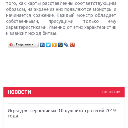
того, как карты расставленны соответствующим
образом, на экране из них появляются монстры и
начинается сражение. Каждый монстр обладает
собственными, присущими только ему
характеристиками. Именно от этих характеристик
и зависит исход битвы.
Крупнейшие релизы мая: Nintendo, Microsoft и
Поделиться…
Sony
Новинки для Nintendo Switch: Labo, South Park и
ремастер Dark Souls
God Of War: тотальный перезапуск серии
НОВОСТИ
все новости
Far Cry 5: хвалить нельзя ругать
Игры для терпеливых: 10 лучших стратегий 2019
года