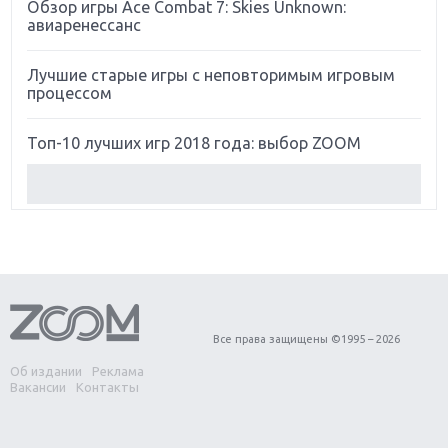
Обзор игры Ace Combat 7: Skies Unknown:
авиаренессанс
Лучшие старые игры с неповторимым игровым
процессом
Топ-10 лучших игр 2018 года: выбор ZOOM
Обзор Red Dead Redemption 2: действительно
игра года?
Первый в России обзор игры Starlink: Battle For
Atlas
Обзор игры Forza Horizon 4: вершина эволюции
Все права защищены ©1995 – 2026
Об издании
Реклама
Две важных новинки для консолей: Spider-Man и
Вакансии
Контакты
Divinity Original Sin 2
Три крупных релиза для гибридной консоли