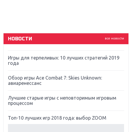
Новинки для Nintendo Switch: Labo, South Park и
ремастер Dark Souls
God Of War: тотальный перезапуск серии
НОВОСТИ
все новости
Far Cry 5: хвалить нельзя ругать
Игры для терпеливых: 10 лучших стратегий 2019
года
Обзор игры Ace Combat 7: Skies Unknown:
авиаренессанс
Лучшие старые игры с неповторимым игровым
процессом
Топ-10 лучших игр 2018 года: выбор ZOOM