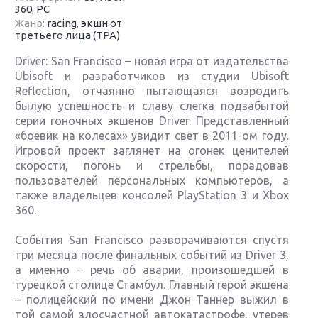
360
,
PC
Жанр:
racing
,
экшн от
третьего лица (TPA)
Driver: San Francisco – новая игра от издательства
Ubisoft и разработчиков из студии Ubisoft
Reflection, отчаянно пытающаяся возродить
былую успешность и славу слегка подзабытой
серии гоночных экшенов Driver. Представленный
«боевик на колесах» увидит свет в 2011-ом году.
Игровой проект заглянет на огонек ценителей
скорости, погонь и стрельбы, порадовав
пользователей персональных компьютеров, а
также владельцев консолей PlayStation 3 и Xbox
360.
События San Francisco разворачиваются спустя
три месяца после финальных событий из Driver 3,
а именно – речь об аварии, произошедшей в
турецкой столице Стамбул. Главный герой экшена
– полицейский по имени Джон Таннер выжил в
той самой злосчастной автокатастрофе, утерев