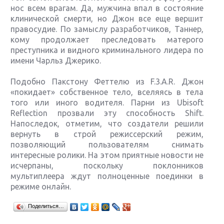
нос всем врагам. Да, мужчина впал в состояние
клинической смерти, но Джон все еще вершит
правосудие. По замыслу разработчиков, Таннер,
кому продолжает преследовать матерого
преступника и видного криминального лидера по
имени Чарльз Джерико.
Подобно Пакстону Феттелю из F.3.A.R. Джон
«покидает» собственное тело, вселяясь в тела
того или иного водителя. Парни из Ubisoft
Reflection прозвали эту способность Shift.
Напоследок, отметим, что создатели решили
вернуть в строй режиссерский режим,
позволяющий пользователям снимать
интересные ролики. На этом приятные новости не
исчерпаны, поскольку поклонников
мультиплеера ждут полноценные поединки в
режиме онлайн.
Крупнейшие релизы мая: Nintendo, Microsoft и
Поделиться…
Sony