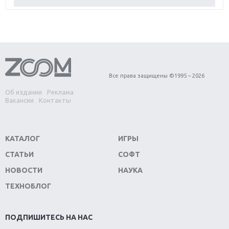
Обзор Red Dead Redemption 2: действительно
игра года?
Первый в России обзор игры Starlink: Battle For
Atlas
Обзор игры Forza Horizon 4: вершина эволюции
Все права защищены ©1995 – 2026
Об издании
Реклама
Две важных новинки для консолей: Spider-Man и
Вакансии
Контакты
Divinity Original Sin 2
Три крупных релиза для гибридной консоли
КАТАЛОГ
ИГРЫ
Switch
СТАТЬИ
СОФТ
Обзор игры The Crew 2: покорение Америки
НОВОСТИ
НАУКА
ТЕХНОБЛОГ
Важнейшие анонсы E3 2018
Крупнейшие релизы мая: Nintendo, Microsoft и
ПОДПИШИТЕСЬ НА НАС
Sony