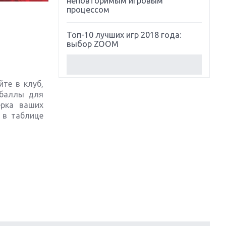
неповторимым игровым
процессом
Топ-10 лучших игр 2018 года:
выбор ZOOM
Обзор Red Dead Redemption 2:
действительно игра года?
йте в клуб,
 баллы для
Первый в России обзор игры
ерка ваших
Starlink: Battle For Atlas
 в таблице
Обзор игры Forza Horizon 4:
вершина эволюции
Две важных новинки для
консолей: Spider-Man и Divinity
Original Sin 2
Три крупных релиза для
гибридной консоли Switch