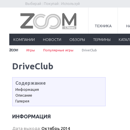
Выбирай : Покупай : Используй
ТЕХНИКА
Н
КОМПАНИИ
НОВОСТИ
ОБЗОРЫ
ТЕРМИНЫ
КАТА
Игры
Популярные игры
DriveClub
DriveClub
Содержание
Информация
Описание
Галерея
ИНФОРМАЦИЯ
Дата выхода:
Октябрь 2014