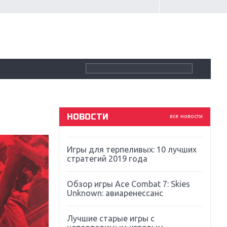
Крупнейшие релизы мая: Nintendo,
Microsoft и Sony
Новинки для Nintendo Switch:
Labo, South Park и ремастер Dark
Souls
God Of War: тотальный
перезапуск серии
НОВОСТИ
все новости
Far Cry 5: хвалить нельзя ругать
Игры для терпеливых: 10 лучших
стратегий 2019 года
Обзор игры Ace Combat 7: Skies
Unknown: авиаренессанс
Лучшие старые игры с