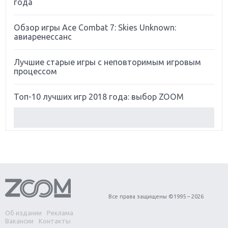
года
Обзор игры Ace Combat 7: Skies Unknown:
авиаренессанс
Лучшие старые игры с неповторимым игровым
процессом
Топ-10 лучших игр 2018 года: выбор ZOOM
Обзор Red Dead Redemption 2: действительно
игра года?
Первый в России обзор игры Starlink: Battle For
Atlas
Обзор игры Forza Horizon 4: вершина эволюции
Все права защищены ©1995 – 2026
Об издании
Реклама
Две важных новинки для консолей: Spider-Man и
Вакансии
Контакты
Divinity Original Sin 2