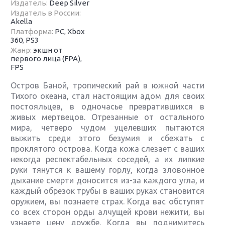
Издатель:
Deep Silver
Издатель в России:
Akella
Платформа:
PC
,
Xbox
360
,
PS3
Жанр:
экшн от
первого лица (FPA)
,
FPS
Остров Баной, тропический рай в южной части
Тихого океана, стал настоящим адом для своих
постояльцев, в одночасье превратившихся в
живых мертвецов. Отрезанные от остального
мира, четверо чудом уцелевших пытаются
выжить среди этого безумия и сбежать с
проклятого острова. Когда кожа слезает с ваших
некогда респектабельных соседей, а их липкие
руки тянутся к вашему горлу, когда зловонное
дыхание смерти доносится из-за каждого угла, и
каждый обрезок трубы в ваших руках становится
оружием, вы познаете страх. Когда вас обступят
со всех сторон орды алчущей крови нежити, вы
узнаете цену дружбе. Когда вы поднимитесь