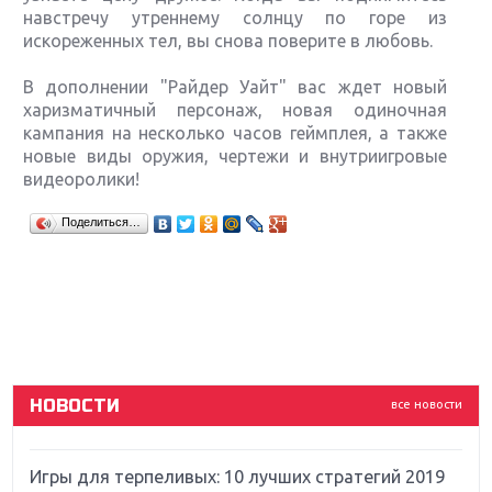
навстречу утреннему солнцу по горе из
искореженных тел, вы снова поверите в любовь.
В дополнении "Райдер Уайт" вас ждет новый
харизматичный персонаж, новая одиночная
кампания на несколько часов геймплея, а также
новые виды оружия, чертежи и внутриигровые
видеоролики!
Крупнейшие релизы мая: Nintendo, Microsoft и
Поделиться…
Sony
Новинки для Nintendo Switch: Labo, South Park и
ремастер Dark Souls
God Of War: тотальный перезапуск серии
НОВОСТИ
все новости
Far Cry 5: хвалить нельзя ругать
Игры для терпеливых: 10 лучших стратегий 2019