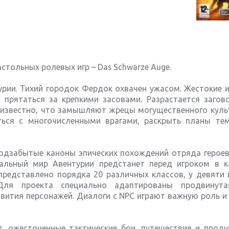
стольных ролевых игр – Das Schwarze Auge.
рии. Тихий городок Фердок охвачен ужасом. Жестокие и
прятаться за крепкими засовами. Разрастается загово
еизвестно, что замышляют жрецы могущественного культ
ться с многочисленными врагами, раскрыть планы те
подзабытые каноны эпических похождений отряда героев
кальный мир Авентурии предстанет перед игроком в к
 представлено порядка 20 различных классов, у девяти 
Для проекта специально адаптированы продвинута
ития персонажей. Диалоги с NPC играют важную роль и 
, ожесточенные тактические бои, путешествия и прод