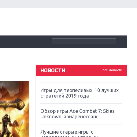
Крупнейшие релизы мая: Nintendo,
Microsoft и Sony
Новинки для Nintendo Switch:
Labo, South Park и ремастер Dark
Souls
God Of War: тотальный
перезапуск серии
НОВОСТИ
все новости
Far Cry 5: хвалить нельзя ругать
Игры для терпеливых: 10 лучших
стратегий 2019 года
Обзор игры Ace Combat 7: Skies
Unknown: авиаренессанс
Лучшие старые игры с