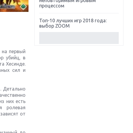
неповторимым игровым
процессом
Топ-10 лучших игр 2018 года:
выбор ZOOM
Обзор Red Dead Redemption 2:
действительно игра года?
 на первый
р убийц, в
Первый в России обзор игры
а Хесинде.
Starlink: Battle For Atlas
мных сил и
Обзор игры Forza Horizon 4:
вершина эволюции
. Детально
ачественно
из них есть
Две важных новинки для
консолей: Spider-Man и Divinity
я ролевая
Original Sin 2
зависят от
Три крупных релиза для
гибридной консоли Switch
уманный до