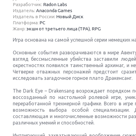
Разработчик:
Radon Labs
Издатель:
Anaconda Games
Издатель в России:
Новый Диск
Платформа:
PC
Жанр:
экшн от третьего лица (TPA)
,
RPG
Next
Игра основана на самой успешной серии немецких на
Основные события разворачиваются в мире Авенту
взгляд бессмысленные убийства заставили людей 
окрестностях появился таинственный архимаг, и н
Четверке отважных персонажей предстоит срази
исследовать загадочное горное плато Дракенсанг.
The Dark Eye – Drakensang возрождает порядком 
воссозданный по настольной ролевой игре, уни
переработанной трехмерной графике. Всего в игре
возможность выбора особой специализации. 
составляющая и многочисленные возможности разв
различных умений и способностей.
Интригующий, захватывающий воображение сюжет