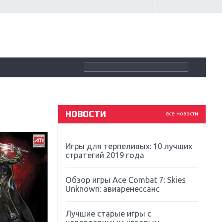
Крупнейшие релизы мая: Nintendo,
Microsoft и Sony
Новинки для Nintendo Switch:
Labo, South Park и ремастер Dark
Souls
God Of War: тотальный
перезапуск серии
НОВОСТИ
все новости
Far Cry 5: хвалить нельзя ругать
Игры для терпеливых: 10 лучших
стратегий 2019 года
Обзор игры Ace Combat 7: Skies
Unknown: авиаренессанс
Лучшие старые игры с