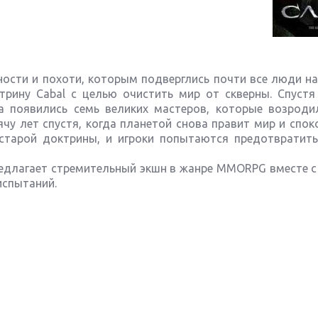
ости и похоти, которым подверглись почти все люди на
трину Cabal с целью очистить мир от скверны. Спустя
ва появились семь великих мастеров, которые возроди
чу лет спустя, когда планетой снова правит мир и спок
старой доктрины, и игроки попытаются предотвратит
 предлагает стремительный экшн в жанре MMORPG вместе 
испытаний.