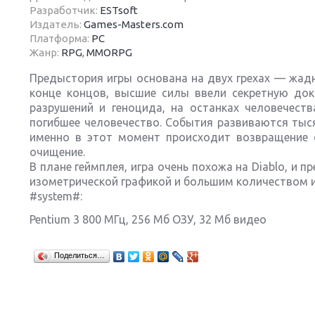
Разработчик:
ESTsoft
Издатель:
Games-Masters.com
Платформа:
PC
Жанр:
RPG
,
MMORPG
Предыстория игры основана на двух грехах — жадн
Next
конце концов, высшие силы ввели секретную док
разрушений и геноцида, на останках человечест
погибшее человечество. События развиваются тыся
именно в этот момент происходит возвращение 
очищение.
В плане геймплея, игра очень похожа на Diablo, и
изометрической графикой и большим количеством 
#system#:
Pentium 3 800 МГц, 256 Мб ОЗУ, 32 Мб видео
Поделиться…