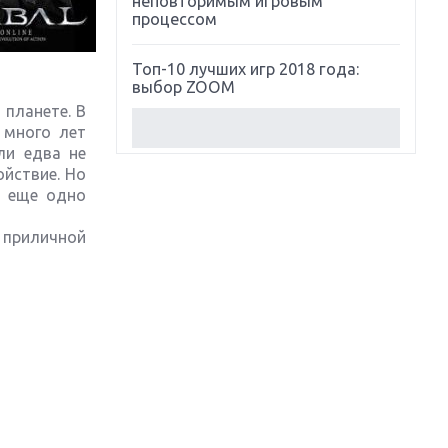
неповторимым игровым
процессом
Топ-10 лучших игр 2018 года:
выбор ZOOM
 планете. В
 много лет
Обзор Red Dead Redemption 2:
ли едва не
действительно игра года?
ойствие. Но
ь еще одно
Первый в России обзор игры
Starlink: Battle For Atlas
с приличной
Обзор игры Forza Horizon 4:
вершина эволюции
Две важных новинки для
консолей: Spider-Man и Divinity
Original Sin 2
Три крупных релиза для
гибридной консоли Switch