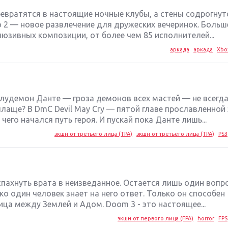
ревратятся в настоящие ночные клубы, а стены содрогнут
o 2 — новое развлечение для дружеских вечеринок. Больш
люзивных композиции, от более чем 85 исполнителей...
аркада
аркада
Xbo
олудемон Данте — гроза демонов всех мастей — не всегд
лаще? В DmC Devil May Cry — пятой главе прославленной
чего начался путь героя. И пускай пока Данте лишь...
экшн от третьего лица (TPA)
экшн от третьего лица (TPA)
PS3
пахнуть врата в неизведанное. Остается лишь один вопро
ько один человек знает на него ответ. Только он способен
ница между Землей и Адом. Doom 3 - это настоящее...
экшн от первого лица (FPA)
horror
FPS