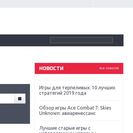
Крупнейшие релизы мая: Nintendo,
Microsoft и Sony
Новинки для Nintendo Switch:
Labo, South Park и ремастер Dark
Souls
God Of War: тотальный
перезапуск серии
НОВОСТИ
все новости
Far Cry 5: хвалить нельзя ругать
Игры для терпеливых: 10 лучших
стратегий 2019 года
Обзор игры Ace Combat 7: Skies
Unknown: авиаренессанс
Лучшие старые игры с