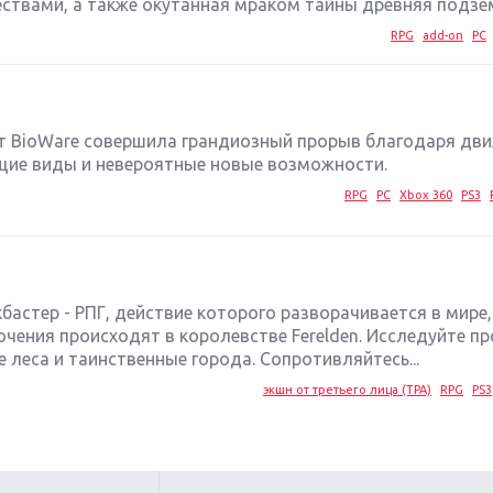
твами, а также окутанная мраком тайны древняя подзем
RPG
add-on
PC
от BioWare совершила грандиозный прорыв благодаря дв
ающие виды и невероятные новые возможности.
RPG
PC
Xbox 360
PS3
бастер - РПГ, действие которого разворачивается в мире,
ючения происходят в королевстве Ferelden. Исследуйте п
 леса и таинственные города. Сопротивляйтесь...
экшн от третьего лица (TPA)
RPG
PS3