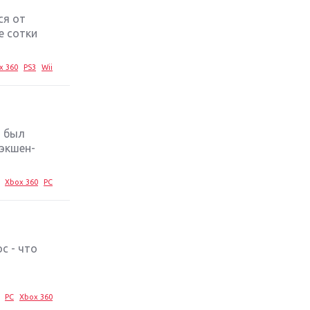
ся от
Обзор игры The Crew 2: покорение
е сотки
Америки
x 360
PS3
Wii
Важнейшие анонсы E3 2018
Крупнейшие релизы мая: Nintendo,
Microsoft и Sony
а был
 экшен-
Новинки для Nintendo Switch:
Labo, South Park и ремастер Dark
Xbox 360
PC
Souls
God Of War: тотальный
перезапуск серии
с - что
Far Cry 5: хвалить нельзя ругать
PC
Xbox 360
Игры для терпеливых: 10 лучших