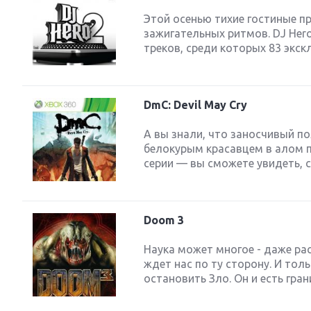
Этой осенью тихие гостиные п
зажигательных ритмов. DJ Her
треков, среди которых 83 экск
DmC: Devil May Cry
А вы знали, что заносчивый п
белокурым красавцем в алом п
серии — вы сможете увидеть, с 
Doom 3
Наука может многое - даже рас
ждет нас по ту сторону. И тол
остановить Зло. Он и есть гра