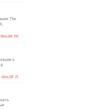
стратегий 2019 года
Обзор игры Ace Combat 7: Skies
Unknown: авиаренессанс
пания The
4,
Лучшие старые игры с
неповторимым игровым
Xbox 360
PS3
процессом
Топ-10 лучших игр 2018 года:
выбор ZOOM
мации о
од
Xbox 360
PC
знать
ные