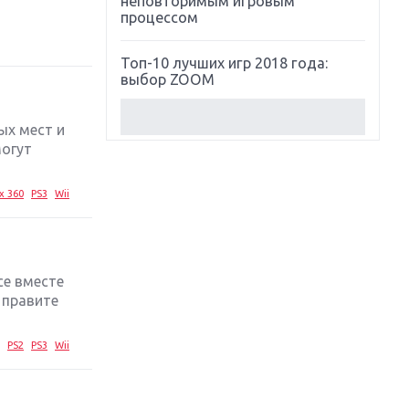
неповторимым игровым
процессом
Топ-10 лучших игр 2018 года:
выбор ZOOM
Обзор Red Dead Redemption 2:
ых мест и
действительно игра года?
могут
Первый в России обзор игры
x 360
PS3
Wii
Starlink: Battle For Atlas
Обзор игры Forza Horizon 4:
вершина эволюции
се вместе
 правите
Две важных новинки для
консолей: Spider-Man и Divinity
Original Sin 2
PS2
PS3
Wii
Три крупных релиза для
гибридной консоли Switch