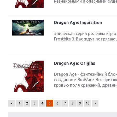
незнакомыми и опасными сущес
Dragon Age: Inquisition
Эпическая серия ролевых игр 
Frostbite 3. Вас ждут потряс
Dragon Age: Origins
Dragon Age - фэнтезийный блок
созданном BioWare. Все прикл
кровью поля сражений, древние
<
1
2
3
4
5
6
7
8
9
10
>