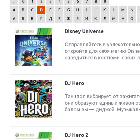
...
0
1
2
3
4
5
6
7
8
9
A
B
C
D
E
F
G
H
I
J
K
L
M
N
А
Б
В
Г
Д
Е
Ж
З
И
К
Л
М
Н
О
Disney Universe
Next
Отправляйтесь в увлекательно
откройте для себя магию Disney
нарядиться в костюмы своих лю
DJ Hero
Танцпол вибрирует от зажигат
они образуют единый живой ор
балом вы — диджей! Музыкальна
DJ Hero 2