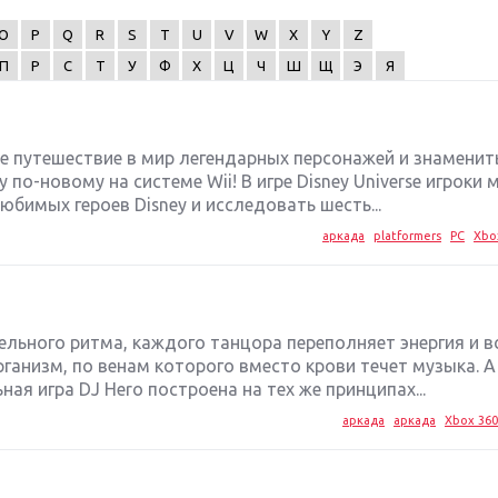
O
P
Q
R
S
T
U
V
W
X
Y
Z
П
Р
С
Т
У
Ф
Х
Ц
Ч
Ш
Щ
Э
Я
е путешествие в мир легендарных персонажей и знаменит
 по-новому на системе Wii! В игре Disney Universe игроки 
бимых героев Disney и исследовать шесть...
аркада
platformers
PC
Xbo
ельного ритма, каждого танцора переполняет энергия и в
ганизм, по венам которого вместо крови течет музыка. А
я игра DJ Hero построена на тех же принципах...
аркада
аркада
Xbox 360