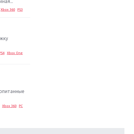
ная...
Xbox 360
PS3
ижку
PS4
Xbox One
ропитанные
Xbox 360
PC