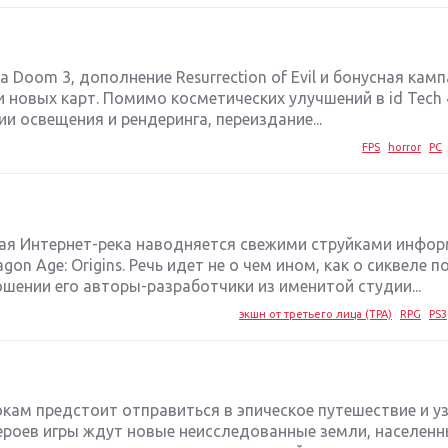
 Doom 3, дополнение Resurrection of Evil и бонусная кам
ми новых карт. Помимо косметических улучшений в id Tech 
 освещения и рендеринга, переиздание...
FPS
horror
PC
ая Интернет-река наводняется свежими струйками инфор
n Age: Origins. Речь идет не о чем ином, как о сиквеле п
ошении его авторы-разработчики из именитой студии...
экшн от третьего лица (TPA)
RPG
PS3
рокам предстоит отправиться в эпическое путешествие и у
Героев игры ждут новые неисследованные земли, населен