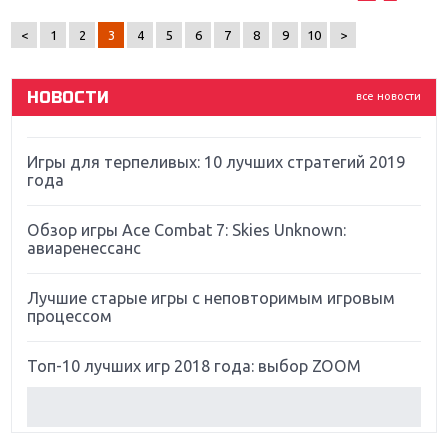
ремастер Dark Souls
<
1
2
3
4
5
6
7
8
9
10
>
God Of War: тотальный перезапуск серии
НОВОСТИ
все новости
Far Cry 5: хвалить нельзя ругать
Игры для терпеливых: 10 лучших стратегий 2019
года
Обзор игры Ace Combat 7: Skies Unknown:
авиаренессанс
Лучшие старые игры с неповторимым игровым
процессом
Топ-10 лучших игр 2018 года: выбор ZOOM
Обзор Red Dead Redemption 2: действительно
игра года?