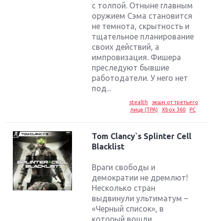
с толпой. Отныне главным
оружием Сэма становится
не темнота, скрытность и
тщательное планирование
своих действий, а
импровизация. Фишера
преследуют бывшие
работодатели. У него нет
под...
stealth
экшн от третьего
лица (TPA)
Xbox 360
PC
Tom Clancy`s Splinter Cell
Blacklist
Враги свободы и
демократии не дремлют!
Несколько стран
выдвинули ультиматум –
«Черный список», в
который вошли