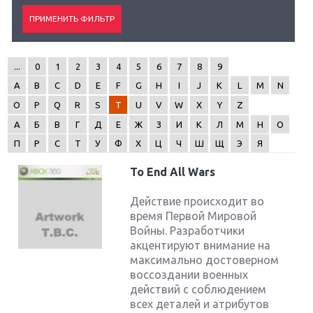
...
0
1
2
3
4
5
6
7
8
9
A
B
C
D
E
F
G
H
I
J
K
L
M
N
O
P
Q
R
S
T
U
V
W
X
Y
Z
А
Б
В
Г
Д
Е
Ж
З
И
К
Л
М
Н
О
П
Р
С
Т
У
Ф
Х
Ц
Ч
Ш
Щ
Э
Я
To End All Wars
Действие происходит во
время Первой Мировой
Войны. Разработчики
акцентируют внимание на
максимально достоверном
воссоздании военных
действий с соблюдением
всех деталей и атрибутов