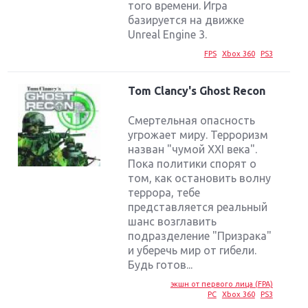
того времени. Игра
базируется на движке
Unreal Engine 3.
FPS
Xbox 360
PS3
Tom Clancy's Ghost Recon
Смертельная опасность
угрожает миру. Терроризм
назван "чумой XXI века".
Пока политики спорят о
том, как остановить волну
террора, тебе
представляется реальный
шанс возглавить
подразделение "Призрака"
и уберечь мир от гибели.
Будь готов...
экшн от первого лица (FPA)
PC
Xbox 360
PS3