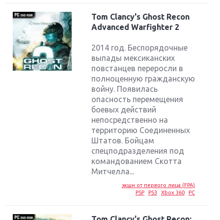
Tom Clancy's Ghost Recon
Advanced Warfighter 2
2014 год. Беспорядочные
выпады мексиканских
повстанцев переросли в
полноценную гражданскую
войну. Появилась
опасность перемещения
боевых действий
непосредственно на
территорию Соединенных
Штатов. Бойцам
спецподразделения под
командованием Скотта
Митчелла...
экшн от первого лица (FPA)
PSP
PS3
Xbox 360
PC
Tom Clancy's Ghost Recon: