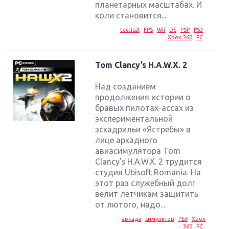
планетарных масштабах. И
коли становится...
tactical
FPS
Wii
DS
PSP
PS3
Xbox 360
PC
Tom Clancy’s H.A.W.X. 2
Над созданием
продолжения истории о
бравых пилотах-ассах из
экспериментальной
эскадрильи «Ястребы» в
лице аркадного
авиасимулятора Tom
Clancy’s H.A.W.X. 2 трудится
студия Ubisoft Romania. На
этот раз служебный долг
Крупнейшие релизы мая: Nintendo, Microsoft и
велит летчикам защитить
Sony
от лютого, надо...
аркада
симулятор
PS3
Xbox
Новинки для Nintendo Switch: Labo, South Park и
360
PC