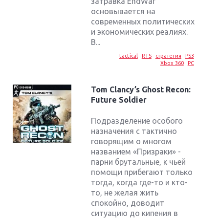
затравка EndWar
основывается на
современных политических
и экономических реалиях.
В...
tactical
RTS
стратегия
PS3
Xbox 360
PC
Tom Clancy’s Ghost Recon:
Future Soldier
Подразделение особого
назначения с тактично
говорящим о многом
названием «Призраки» -
парни брутальные, к чьей
помощи прибегают только
тогда, когда где-то и кто-
то, не желая жить
спокойно, доводит
ситуацию до кипения в