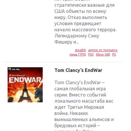
стратегически важные для
США объекты по всему
миру. Отказ выполнить
условия предвещает
начало массового террора.
Легендарному Сэму
Фишеру и...
stealth
шутер от третьего
лица (TPS)
PS3
Xbox 360
PC
Tom Clancy’s EndWar
Tom Clancy’s EndWar –
самая глобальная игра
серии. Вместо событий
локального масштаба вас
ждет Третья Мировая
война. Никаких
вымышленных альянсов и
бредовых историй –