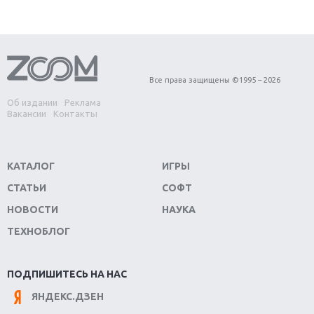
Первый в России обзор игры Starlink: Battle For
Atlas
Обзор игры Forza Horizon 4: вершина эволюции
Все права защищены ©1995 – 2026
Об издании
Реклама
Две важных новинки для консолей: Spider-Man и
Вакансии
Контакты
Divinity Original Sin 2
Три крупных релиза для гибридной консоли
КАТАЛОГ
ИГРЫ
Switch
СТАТЬИ
СОФТ
Обзор игры The Crew 2: покорение Америки
НОВОСТИ
НАУКА
ТЕХНОБЛОГ
Важнейшие анонсы E3 2018
Крупнейшие релизы мая: Nintendo, Microsoft и
ПОДПИШИТЕСЬ НА НАС
Sony
ЯНДЕКС.ДЗЕН