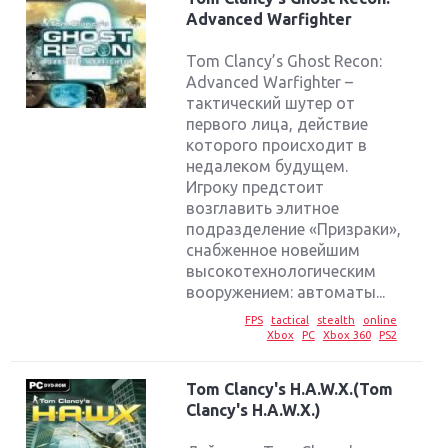
Advanced Warfighter
Tom Clancy’s Ghost Recon:
Advanced Warfighter –
тактический шутер от
первого лица, действие
которого происходит в
недалеком будущем.
Игроку предстоит
возглавить элитное
подразделение «Призраки»,
снабженное новейшим
высокотехнологическим
вооружением: автоматы...
FPS
tactical
stealth
online
Xbox
PC
Xbox 360
PS2
Tom Clancy's H.A.W.X.(Tom
Clancy's H.A.W.X.)