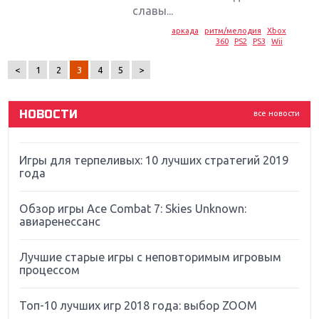
Sony
славы...
аркада
ритм/мелодия
Xbox
Новинки для Nintendo Switch: Labo, South Park и
360
PS2
PS3
Wii
ремастер Dark Souls
<
1
2
3
4
5
>
God Of War: тотальный перезапуск серии
НОВОСТИ
все новости
Far Cry 5: хвалить нельзя ругать
Игры для терпеливых: 10 лучших стратегий 2019
года
Обзор игры Ace Combat 7: Skies Unknown:
авиаренессанс
Лучшие старые игры с неповторимым игровым
процессом
Топ-10 лучших игр 2018 года: выбор ZOOM