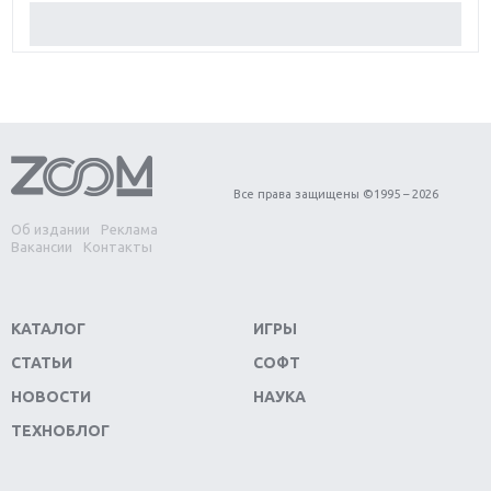
Обзор Red Dead Redemption 2: действительно
игра года?
Первый в России обзор игры Starlink: Battle For
Atlas
Обзор игры Forza Horizon 4: вершина эволюции
Все права защищены ©1995 – 2026
Об издании
Реклама
Две важных новинки для консолей: Spider-Man и
Вакансии
Контакты
Divinity Original Sin 2
Три крупных релиза для гибридной консоли
КАТАЛОГ
ИГРЫ
Switch
СТАТЬИ
СОФТ
Обзор игры The Crew 2: покорение Америки
НОВОСТИ
НАУКА
ТЕХНОБЛОГ
Важнейшие анонсы E3 2018