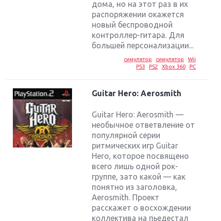
дома, но на этот раз в их
распоряжении окажется
новый беспроводной
контроллер-гитара. Для
большей персонализации...
симулятор
симулятор
Wii
PS3
PS2
Xbox 360
PC
Guitar Hero: Aerosmith
Guitar Hero: Aerosmith —
необычное ответвление от
популярной серии
ритмических игр Guitar
Hero, которое посвящено
всего лишь одной рок-
группе, зато какой — как
понятно из заголовка,
Aerosmith. Проект
расскажет о восхождении
Крупнейшие релизы мая: Nintendo, Microsoft и
коллектива на пьедестал