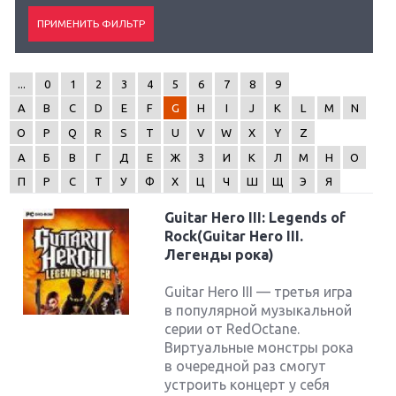
...
0
1
2
3
4
5
6
7
8
9
A
B
C
D
E
F
G
H
I
J
K
L
M
N
O
P
Q
R
S
T
U
V
W
X
Y
Z
А
Б
В
Г
Д
Е
Ж
З
И
К
Л
М
Н
О
П
Р
С
Т
У
Ф
Х
Ц
Ч
Ш
Щ
Э
Я
Guitar Hero III: Legends of
Rock(Guitar Hero III.
Легенды рока)
Guitar Hero III — третья игра
в популярной музыкальной
серии от RedOctane.
Виртуальные монстры рока
в очередной раз смогут
устроить концерт у себя