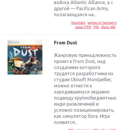
войска Atlantic Alliance, а с
другой — Pacifican Army,
полагающаяся на...
futuristic
шутер от третьего
лица (TPS)
PS3
Xbox 360
From Dust
Жанровую принадлежность
проекта From Dust, над
созданием которого
трудятся разработчики из
студии Ubisoft Montpellier,
можно отнести к
зародившемуся недавно
подвиду крупнобюджетных
инди-развлечений и
условно позиционировать,
как симулятор бога. Игра
появится...