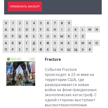
0
1
2
3
4
5
6
7
8
9
A
B
C
D
E
F
G
H
I
J
K
L
M
N
O
P
Q
R
S
T
U
V
W
X
Y
Z
А
Б
В
Г
Д
Е
Ж
З
И
К
Л
М
Н
О
П
Р
С
Т
У
Ф
Х
Ц
Ч
Ш
Щ
Э
Я
Fracture
События Fracture
происходят в 22-м веке на
территории США, где
разворачивается новая
война на фоне грандиозных
экологических катастроф. С
одной стороны выступают
высокотехнологичные