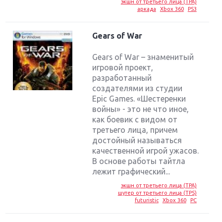
экшн от третьего лица (TPA)
аркада
Xbox 360
PS3
Gears of War
Gears of War – знаменитый
игровой проект,
разработанный
создателями из студии
Epic Games. «Шестеренки
войны» - это не что иное,
как боевик с видом от
третьего лица, причем
достойный называться
качественной игрой ужасов.
В основе работы тайтла
лежит графический...
экшн от третьего лица (TPA)
шутер от третьего лица (TPS)
futuristic
Xbox 360
PC