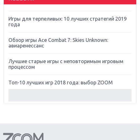
Far Cry 5: хвалить нельзя ругать
Игры для терпеливых: 10 лучших стратегий 2019
года
Обзор игры Ace Combat 7: Skies Unknown:
авиаренессанс
Лучшие старые игры с неповторимым игровым
процессом
Топ-10 лучших игр 2018 года: выбор ZOOM
Обзор Red Dead Redemption 2: действительно
игра года?
Первый в России обзор игры Starlink: Battle For
Atlas