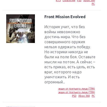
RTS
стратегия
PS3
Xbox 360
PC
Front Mission Evolved
История учит, что без
войны невозможно
достичь мира. Что без
совершенного оружия
нельзя одержать победу.
Но историки никогда не
были на поле боя. Оставьте
мысли на потом. А сейчас –
есть приказ, есть цель, есть
враг, которого надо
уничтожить. И есть
огромный...
экшн от третьего лица (TPA)
экшн от третьего лица (TPA)
PS3
Xbox 360
PC