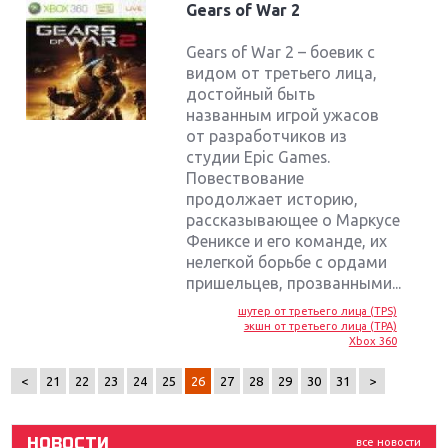
Gears of War 2
Gears of War 2 – боевик с
видом от третьего лица,
достойный быть
названным игрой ужасов
от разработчиков из
студии Epic Games.
Повествование
продолжает историю,
рассказывающее о Маркусе
Фениксе и его команде, их
нелегкой борьбе с ордами
Крупнейшие релизы мая: Nintendo, Microsoft и
пришельцев, прозванными...
Sony
шутер от третьего лица (TPS)
экшн от третьего лица (TPA)
Новинки для Nintendo Switch: Labo, South Park и
Xbox 360
ремастер Dark Souls
<
21
22
23
24
25
26
27
28
29
30
31
>
God Of War: тотальный перезапуск серии
НОВОСТИ
все новости