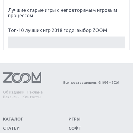
Лучшие старые игры с неповторимым игровым
процессом
Топ-10 лучших игр 2018 года: выбор ZOOM
Обзор Red Dead Redemption 2: действительно
игра года?
Первый в России обзор игры Starlink: Battle For
Atlas
Все права защищены ©1995 – 2026
Обзор игры Forza Horizon 4: вершина эволюции
Об издании
Реклама
Вакансии
Контакты
Две важных новинки для консолей: Spider-Man и
Divinity Original Sin 2
КАТАЛОГ
ИГРЫ
Три крупных релиза для гибридной консоли
Switch
СТАТЬИ
СОФТ