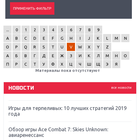
...
0
1
2
3
4
5
6
7
8
9
Крупнейшие релизы мая: Nintendo, Microsoft и
A
B
C
D
E
F
G
H
I
J
K
L
M
N
Sony
O
P
Q
R
S
T
U
V
W
X
Y
Z
Новинки для Nintendo Switch: Labo, South Park и
А
Б
В
Г
Д
Е
Ж
З
И
К
Л
М
Н
О
ремастер Dark Souls
П
Р
С
Т
У
Ф
Х
Ц
Ч
Ш
Щ
Э
Я
Материалы пока отсутствуют
God Of War: тотальный перезапуск серии
НОВОСТИ
все новости
Far Cry 5: хвалить нельзя ругать
Игры для терпеливых: 10 лучших стратегий 2019
года
Обзор игры Ace Combat 7: Skies Unknown:
авиаренессанс