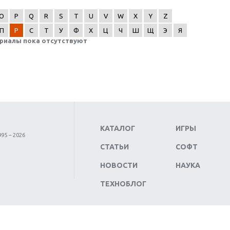
O
P
Q
R
S
T
U
V
W
X
Y
Z
П
Р
С
Т
У
Ф
Х
Ц
Ч
Ш
Щ
Э
Я
риалы пока отсутствуют
КАТАЛОГ
ИГРЫ
95 – 2026
СТАТЬИ
СОФТ
НОВОСТИ
НАУКА
ТЕХНОБЛОГ