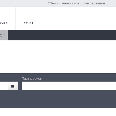
CNews
|
Аналитика
|
Конференции
АУКА
СОФТ
ЛОГ
.
Платформа:
---