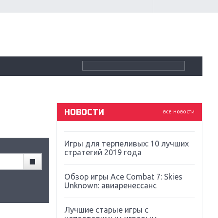
Крупнейшие релизы мая: Nintendo,
Microsoft и Sony
Новинки для Nintendo Switch:
Labo, South Park и ремастер Dark
Souls
God Of War: тотальный
перезапуск серии
НОВОСТИ
все новости
Far Cry 5: хвалить нельзя ругать
Игры для терпеливых: 10 лучших
стратегий 2019 года
Обзор игры Ace Combat 7: Skies
Unknown: авиаренессанс
Лучшие старые игры с