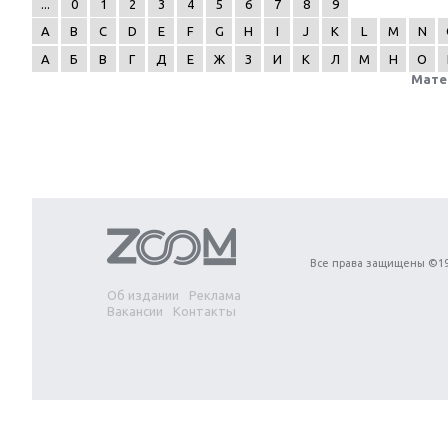
...
0
1
2
3
4
5
6
7
8
9
A
B
C
D
E
F
G
H
I
J
K
L
M
N
А
Б
В
Г
Д
Е
Ж
З
И
К
Л
М
Н
О
Мате
Next
Все права защищены ©19
Об издании
Реклама
Вакансии
Контакты