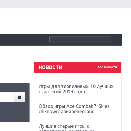
Крупнейшие релизы мая: Nintendo,
Microsoft и Sony
Новинки для Nintendo Switch:
Labo, South Park и ремастер Dark
Souls
God Of War: тотальный
перезапуск серии
НОВОСТИ
все новости
Far Cry 5: хвалить нельзя ругать
Игры для терпеливых: 10 лучших
стратегий 2019 года
Обзор игры Ace Combat 7: Skies
Unknown: авиаренессанс
Лучшие старые игры с