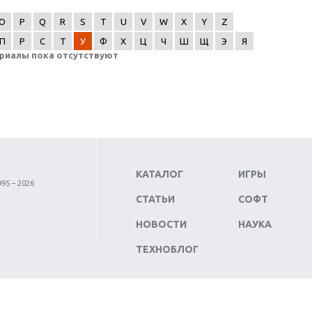
O
P
Q
R
S
T
U
V
W
X
Y
Z
П
Р
С
Т
У
Ф
Х
Ц
Ч
Ш
Щ
Э
Я
риалы пока отсутствуют
КАТАЛОГ
ИГРЫ
95 – 2026
СТАТЬИ
СОФТ
НОВОСТИ
НАУКА
ТЕХНОБЛОГ