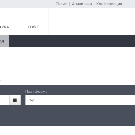
CNews
|
Аналитика
|
Конференции
АУКА
СОФТ
ЛОГ
.
Платформа:
Wii