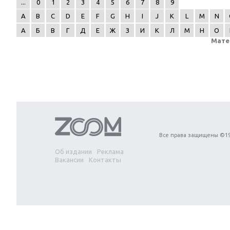
...
0
1
2
3
4
5
6
7
8
9
A
B
C
D
E
F
G
H
I
J
K
L
M
N
А
Б
В
Г
Д
Е
Ж
З
И
К
Л
М
Н
О
Мате
Next
Все права защищены ©19
Об издании
Реклама
Вакансии
Контакты