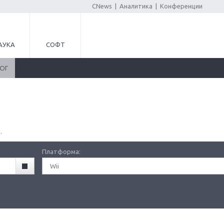
CNews
|
Аналитика
|
Конференции
АУКА
СОФТ
ЛОГ
.
Платформа:
Wii