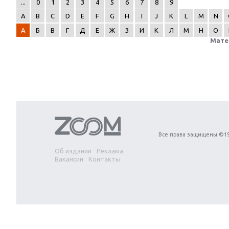
...
0
1
2
3
4
5
6
7
8
9
A
B
C
D
E
F
G
H
I
J
K
L
M
N
А
Б
В
Г
Д
Е
Ж
З
И
К
Л
М
Н
О
Мате
Next
Все права защищены ©19
Об издании
Реклама
Вакансии
Контакты