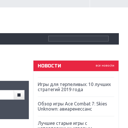
Крупнейшие релизы мая: Nintendo,
Microsoft и Sony
Новинки для Nintendo Switch:
Labo, South Park и ремастер Dark
Souls
God Of War: тотальный
перезапуск серии
НОВОСТИ
все новости
Far Cry 5: хвалить нельзя ругать
Игры для терпеливых: 10 лучших
стратегий 2019 года
Обзор игры Ace Combat 7: Skies
Unknown: авиаренессанс
Лучшие старые игры с