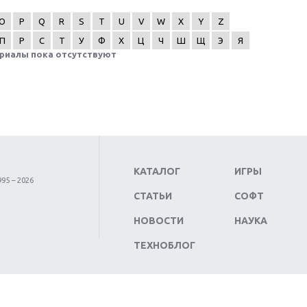
O
P
Q
R
S
T
U
V
W
X
Y
Z
П
Р
С
Т
У
Ф
Х
Ц
Ч
Ш
Щ
Э
Я
риалы пока отсутствуют
КАТАЛОГ
ИГРЫ
95 – 2026
СТАТЬИ
СОФТ
НОВОСТИ
НАУКА
ТЕХНОБЛОГ