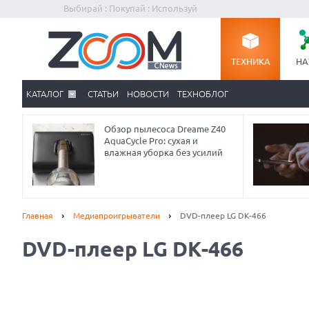
Выбирай : Покупай : Используй
ТЕХНИКА
НА
КАТАЛОГ
СТАТЬИ
НОВОСТИ
ТЕХНОБЛОГ
Обзор пылесоса Dreame Z40
AquaCycle Pro: сухая и
влажная уборка без усилий
Главная
Медиапроигрыватели
DVD-плеер LG DK-466
DVD-плеер LG DK-466