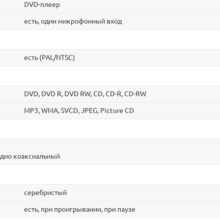
DVD-плеер
есть, один микрофонный вход
есть (PAL/NTSC)
DVD, DVD R, DVD RW, CD, CD-R, CD-RW
MP3, WMA, SVCD, JPEG, Picture CD
удио коаксиальный
серебристый
есть, при проигрывании, при паузе