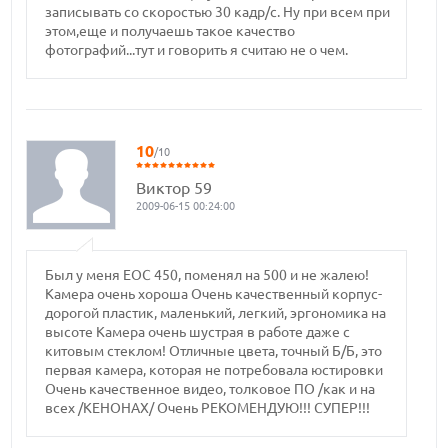
записывать со скоростью 30 кадр/с. Ну при всем при
этом,еще и получаешь такое качество
фотографий...тут и говорить я считаю не о чем.
10
/10
Виктор 59
2009-06-15 00:24:00
Был у меня ЕОС 450, поменял на 500 и не жалею!
Камера очень хороша Очень качественный корпус-
дорогой пластик, маленький, легкий, эргономика на
высоте Камера очень шустрая в работе даже с
китовым стеклом! Отличные цвета, точный Б/Б, это
первая камера, которая не потребовала юстировки
Очень качественное видео, толковое ПО /как и на
всех /КЕНОНАХ/ Очень РЕКОМЕНДУЮ!!! СУПЕР!!!