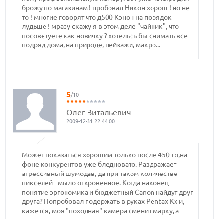
брожу по магазинам ! пробовал Никон хорош ! но не
то ! многие говорят что д500 Кэнон на порядок
лудьше ! мразу скажу я в этом деле "чайник", что
посоветуете как новичку ? хотельсь бы снимать все
подряд дома, на природе, пейзажи, макро...
5
/10
Олег Витальевич
2009-12-31 22:44:00
Может показаться хорошим только после 450-го,на
фоне конкурентов уже бледновато. Раздражает
агрессивный шумодав, да при таком количестве
пикселей - мыло откровенное. Когда наконец
понятие эргономика и бюджетный Canon найдут друг
друга? Попробовал подержать в руках Pentax Kx и,
кажется, моя "походная" камера сменит марку, а