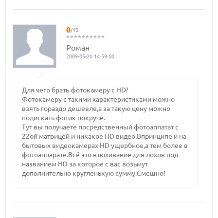
0
/10
Роман
2009-05-20 14:59:00
Для чего брать фотокамеру с HD?
Фотокамеру с такими характеристиками можно
взять гораздо дешевле,а за такую цену можно
подискать фотик покруче.
Тут вы получаете посредственный фотоаппатат с
22ой матрицей и никакое HD видео.Впринципе и на
бытовых видеокамерах HD ущербное,а тем более в
фотоаппарате.Всё это втюхивание для лохов под
названием HD за которое с вас возьмут
дополнительно кругленькую сумму.Смешно!