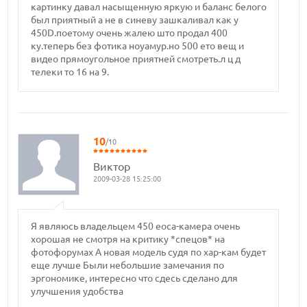
картинку давал насыщенную яркую и баланс белого
был приятный а не в синеву зашкаливал как у
450D.поетому очень жалею што продал 400
ку.теперь без фотика ноуамур.но 500 ето вещ и
видео прямоугольное приятней смотреть.л ц д
телеки то 16 на 9.
10
/10
Виктор
2009-03-28 15:25:00
Я являюсь владельцем 450 еоса-камера очень
хорошая не смотря на критику *спецов* на
фотофорумах А новая модель судя по хар-кам будет
еще лучше Были небольшие замечания по
эргономике, интересно что сдесь сделано для
улучшения удобства