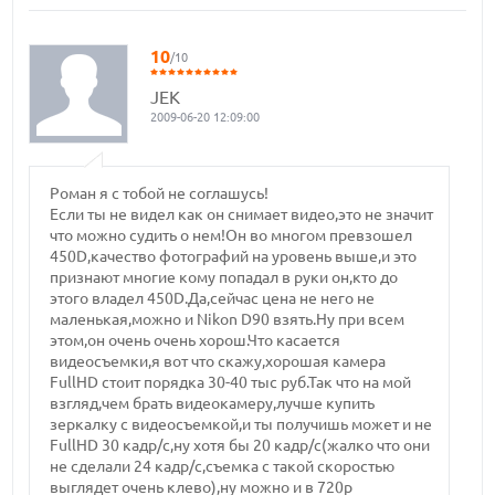
10
/10
JEK
2009-06-20 12:09:00
Роман я с тобой не соглашусь!
Если ты не видел как он снимает видео,это не значит
что можно судить о нем!Он во многом превзошел
450D,качество фотографий на уровень выше,и это
признают многие кому попадал в руки он,кто до
этого владел 450D.Да,сейчас цена не него не
маленькая,можно и Nikon D90 взять.Ну при всем
этом,он очень очень хорош.Что касается
видеосъемки,я вот что скажу,хорошая камера
FullHD стоит порядка 30-40 тыс руб.Так что на мой
взгляд,чем брать видеокамеру,лучше купить
зеркалку с видеосъемкой,и ты получишь может и не
FullHD 30 кадр/с,ну хотя бы 20 кадр/с(жалко что они
не сделали 24 кадр/с,съемка с такой скоростью
выглядет очень клево),ну можно и в 720р