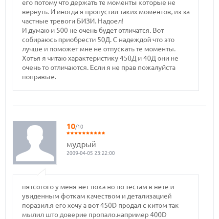
его потому что держать те моменты которые не
вернуть. И иногда я пропустил таких моментов, из за
частные тревоги БИЗИ. Надоел!
И думаю и 500 не очень будет отличатся. Вот
собираюсь приобрести 50Д. С надеждой что это
лучше и поможет мне не отпускать те моменты.
Хотья я читаю характеристику 450Д и 40Д они не
очень то отличаются. Если я не прав пожалуйста
поправьте.
10
/10
мудрый
2009-04-05 23:22:00
пятсотого у меня нет пока но по тестам в нете и
увиденным фоткам качеством и детализацией
поразил.я его хочу а вот 450D продал с китом так
мылил што доверие пропало.например 400D