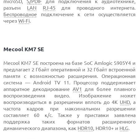
microSD,
S/PDIF
для подключения к аудиотехнике,
разъем
LAN
RJ-45
для проводного интернета.
Беспроводное
подключение к сети осуществляется
через
Wi-Fi
.
Mecool KM7 SE
Mecool KM7 SE построена на базе SoC Amlogic S905Y4 и
предлагает 2 Гбайт оперативной и 32 Гбайт встроенной
памяти с возможностью расширения. Операционная
система — Android TV 11. Процессор поддерживает
аппаратное декодирование
AV1
для более плавного
воспроизведения видео. Изображение может
воспроизводиться в разрешении вплоть до 4K
UHD
, а
частота кадров при максимальном разрешении
составляет 60 к/с. Также у приставки заявлена
поддержка таких форматов расширенного
динамического диапазона, как
HDR10
, HDR10+ и
HLG
.