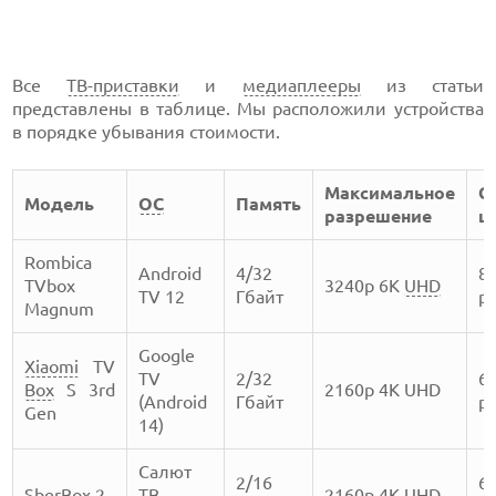
Все
ТВ-приставки
и
медиаплееры
из статьи
представлены в таблице. Мы расположили устройства
в порядке убывания стоимости.
Максимальное
С
Модель
ОС
Память
разрешение
ц
Rombica
Android
4/32
8
TVbox
3240p 6K
UHD
TV 12
Гбайт
ру
Magnum
Google
Xiaomi
TV
TV
2/32
6
Box
S 3rd
2160p 4K UHD
(Android
Гбайт
ру
Gen
14)
Салют
2/16
6
SberBox
2
ТВ
2160p 4K UHD