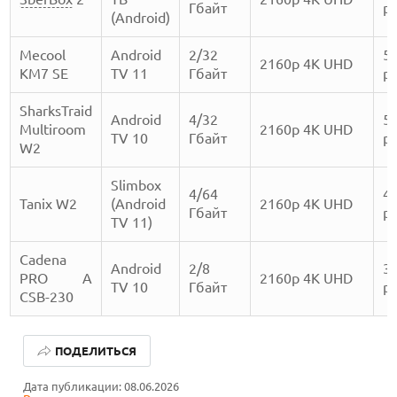
Гбайт
ру
(Android)
Mecool
Android
2/32
5
2160p 4K UHD
KM7 SE
TV 11
Гбайт
ру
SharksTraid
Android
4/32
5
Multiroom
2160p 4K UHD
TV 10
Гбайт
ру
W2
Slimbox
4/64
4
Tanix W2
(Android
2160p 4K UHD
Гбайт
ру
TV 11)
Cadena
Android
2/8
3
PRO A
2160p 4K UHD
TV 10
Гбайт
ру
CSB-230
КАК БЕЗОПАСНО КУПИТЬ Б/У СМАРТФОН
ПОДЕЛИТЬСЯ
ОБЗОР ПЫЛЕСОСА DREAME Z40 AQUACYCLE PRO
Дата публикации: 08.06.2026