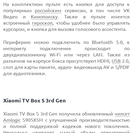
На комплектном пульте есть кнопки для доступа к
популярным
российским
сервисам, в том числе VK
Видео и
Кинопоиску
. Также в пульте имеется
встроенный
гироскоп
, чтобы удобнее было управлять
курсором, и кнопка для вызова голосового ассистента.
Периферию можно подключить по Bluetooth 5.0, к
интернету подключение происходит по
двухдиапазонному Wi-Fi или через LAN. Также из
разъемов на корпусе бокса присутствуют HDMI,
USB
2.0,
слот для карты памяти, аудио- видеовыход AV и S/PDIF
для аудиотехники.
Xiaomi TV Box S 3rd Gen
Xiaomi TV Box S 3rd Gen получила обновленный
чипсет
Amlogic
S905X5M с улучшенной производительностью
и полной поддержкой кодеков нового поколения.
Несколько удивляет малый объем оперативной