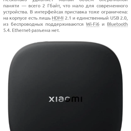
памяти — всего 2 Гбайт, что мало для современного
устройства. В интерфейсах приставка тоже ограничена:
на корпусе есть лишь
HDMI
2.1 и единственный USB 2.0,
из беспроводных поддерживаются
Wi-Fi6
и
Bluetooth
5.4. Ethernet-разъема нет.