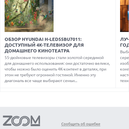
ИЗОЛЯЦИИ ТЕСТОВОЙ СРЕДЫ
06.08.2026
ИИ-ПОИСК SHOPIFY УВЕЛИЧИЛ ТРАФИК И ПРОДАЖИ В ТРИ
РАЗА
06.08.2026
MOOVE ПРИВЛЕКЛА $250 МЛН ЧТОБЫ СТАТЬ КЛЮЧЕВЫМ
ОБЗОР HYUNDAI H-LED55BU7011:
ЛУЧ
ОПЕРАТОРОМ ИНДУСТРИИ РОБОТАКСИ
ДОСТУПНЫЙ 4K-ТЕЛЕВИЗОР ДЛЯ
ГО
ДОМАШНЕГО КИНОТЕАТРА
06.08.2026
Выбо
HUAWEI ПРЕДСТАВИЛА ПЛАНШЕТ MATEPAD PRO 2026
55-дюймовые телевизоры стали золотой серединой
сере
ТОЛЩИНОЙ 4,7 ММ И 12" OLED МАТРИЦЕЙ
для домашнего использования: они достаточно велики,
изоб
чтобы можно было оценить 4K-контент в деталях, при
комп
06.08.2026
TROUVER ПРЕДСТАВИЛ НОВЫЕ ТЕХНОЛОГИИ ВЛАЖНОЙ
этом не требуют огромной гостиной. Именно эту
наст
УБОРКИ И ЛИНЕЙКУ ТЕХНИКИ 2026 ГОДА
диагональ все чаще выбирают семьи...
техн
06.08.2026
УЯЗВИМОСТЬ PRIVATE RELAY РАСКРЫВАЕТ РЕАЛЬНЫЙ IP-
АДРЕС ПОЛЬЗОВАТЕЛЕЙ APPLE
06.08.2026
HUAWEI NOVA 16 SE ВПЕЧАТЛЯЕТ РЕКОРДНОЙ БАТАРЕЕЙ И
СПУТНИКОВОЙ СВЯЗЬЮ
Сообщить об ошибке
06.08.2026