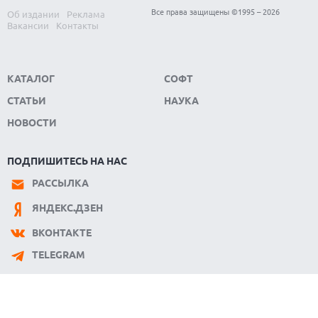
ФЕРМЕРЫ ИЗ КЕНТУККИ ОТВЕРГЛИ ПРЕДЛОЖЕНИЕ В 26
Все права защищены ©1995 – 2026
Об издании
Реклама
МИЛЛИОНОВ ДОЛЛАРОВ ЗА СТРОИТЕЛЬСТВО ЦОД
Вакансии
Контакты
КАТАЛОГ
СОФТ
СТАТЬИ
НАУКА
НОВОСТИ
ПОДПИШИТЕСЬ НА НАС
РАССЫЛКА
ЯНДЕКС.ДЗЕН
ВКОНТАКТЕ
TELEGRAM