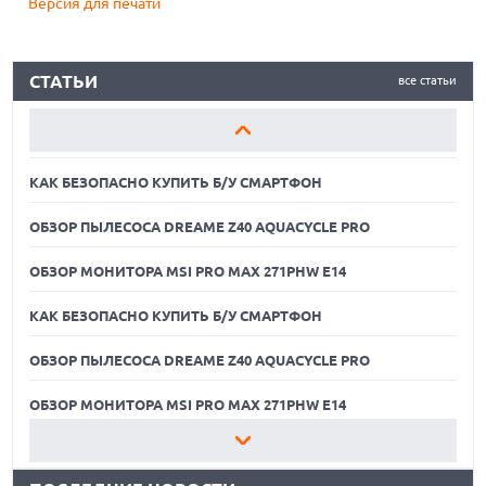
Версия для печати
ОБЗОР МОНИТОРА MSI PRO MAX 271PHW E14
КАК БЕЗОПАСНО КУПИТЬ Б/У СМАРТФОН
СТАТЬИ
все статьи
ОБЗОР ПЫЛЕСОСА DREAME Z40 AQUACYCLE PRO
ОБЗОР МОНИТОРА MSI PRO MAX 271PHW E14
КАК БЕЗОПАСНО КУПИТЬ Б/У СМАРТФОН
ОБЗОР ПЫЛЕСОСА DREAME Z40 AQUACYCLE PRO
ОБЗОР МОНИТОРА MSI PRO MAX 271PHW E14
КАК БЕЗОПАСНО КУПИТЬ Б/У СМАРТФОН
ОБЗОР ПЫЛЕСОСА DREAME Z40 AQUACYCLE PRO
06.08.2026
MOOVE ПРИВЛЕКЛА $250 МЛН ЧТОБЫ СТАТЬ КЛЮЧЕВЫМ
ОПЕРАТОРОМ ИНДУСТРИИ РОБОТАКСИ
ОБЗОР МОНИТОРА MSI PRO MAX 271PHW E14
06.08.2026
КАК БЕЗОПАСНО КУПИТЬ Б/У СМАРТФОН
HUAWEI ПРЕДСТАВИЛА ПЛАНШЕТ MATEPAD PRO 2026
ТОЛЩИНОЙ 4,7 ММ И 12" OLED МАТРИЦЕЙ