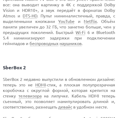
все: она выводит картинку в 4K с поддержкой Dolby
Vision и HDR10+, а звук передаёт в форматах Dolby
Atmos и
DTS-HD
. Пульт минималистичный, правда, с
выделенными кнопками
YouTube
и
Netflix
. Объём
памяти увеличен до 32 ГБ, что заметно больше, чем у
предыдущих поколений. Быстрый
Wi-Fi
6 и Bluetooth
5.4 минимизируют задержки при подключении
геймпадов и
беспроводных
наушников
.
SberBox 2
SberBox 2 недавно выпустили в обновленном дизайне:
теперь это не
HDMI
-стик, а плоская полупрозрачная
коробочка с округлой формой, которая крепится на
стенку
телевизора
на липучке. Кабель HDMI теперь
съемный, это позволяет манипулировать длиной и,
соответственно, размещать
девайс
в удобном месте.