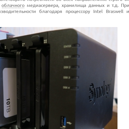
и
облачного
медиасервера, хранилища данных и т.д. При
водительности благодаря процессору Intel Braswell 