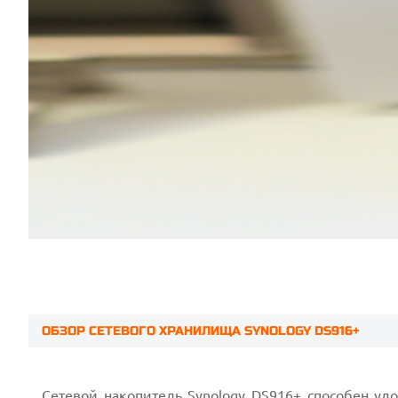
ОБЗОР СЕТЕВОГО ХРАНИЛИЩА SYNOLOGY DS916+
Prev
Сетевой накопитель Synology DS916+ способен удо