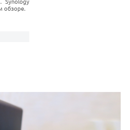
. Synology
м обзоре.