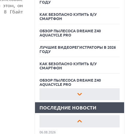
ГОДУ
 этом, он
и 8 Гбайт
КАК БЕЗОПАСНО КУПИТЬ Б/У
СМАРТФОН
ОБЗОР ПЫЛЕСОСА DREAME Z40
AQUACYCLE PRO
ЛУЧШИЕ ВИДЕОРЕГИСТРАТОРЫ В 2026
ГОДУ
06.08.2026
КАК БЕЗОПАСНО КУПИТЬ Б/У
MOOVE ПРИВЛЕКЛА $250 МЛН ЧТОБЫ
СМАРТФОН
СТАТЬ КЛЮЧЕВЫМ ОПЕРАТОРОМ
ИНДУСТРИИ РОБОТАКСИ
ОБЗОР ПЫЛЕСОСА DREAME Z40
06.08.2026
AQUACYCLE PRO
HUAWEI ПРЕДСТАВИЛА ПЛАНШЕТ
MATEPAD PRO 2026 ТОЛЩИНОЙ 4,7 ММ И
ЛУЧШИЕ ВИДЕОРЕГИСТРАТОРЫ В 2026
12" OLED МАТРИЦЕЙ
ГОДУ
ПОСЛЕДНИЕ НОВОСТИ
06.08.2026
КАК БЕЗОПАСНО КУПИТЬ Б/У
TROUVER ПРЕДСТАВИЛ НОВЫЕ
СМАРТФОН
ТЕХНОЛОГИИ ВЛАЖНОЙ УБОРКИ И
ЛИНЕЙКУ ТЕХНИКИ 2026 ГОДА
ОБЗОР ПЫЛЕСОСА DREAME Z40
06.08.2026
AQUACYCLE PRO