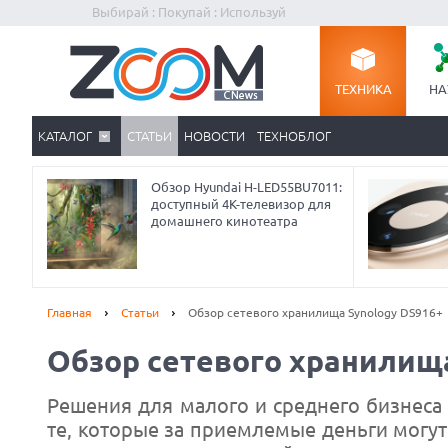
Выбирай : Покупай : Используй
ТЕХНИКА
НА
КАТАЛОГ
СТАТЬИ
НОВОСТИ
ТЕХНОБЛОГ
Обзор Hyundai H-LED55BU7011:
доступный 4K-телевизор для
домашнего кинотеатра
Главная
Статьи
Обзор сетевого хранилища Synology DS916+
Обзор сетевого хранилища
Решения для малого и среднего бизнеса 
те, которые за приемлемые деньги могу