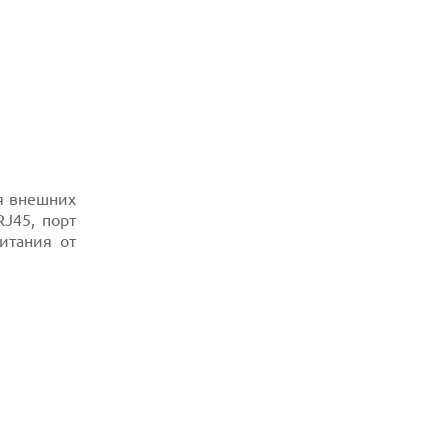
я внешних
J45, порт
итания от