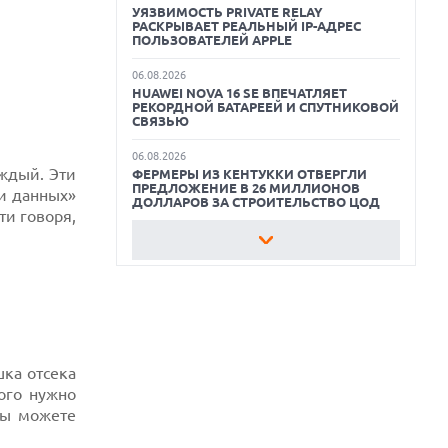
УЯЗВИМОСТЬ PRIVATE RELAY
РАСКРЫВАЕТ РЕАЛЬНЫЙ IP-АДРЕС
ЛУЧШИЕ ВИДЕОРЕГИСТРАТОРЫ В 2026
ПОЛЬЗОВАТЕЛЕЙ APPLE
ГОДУ
06.08.2026
HUAWEI NOVA 16 SE ВПЕЧАТЛЯЕТ
КАК БЕЗОПАСНО КУПИТЬ Б/У
РЕКОРДНОЙ БАТАРЕЕЙ И СПУТНИКОВОЙ
СМАРТФОН
СВЯЗЬЮ
ОБЗОР ПЫЛЕСОСА DREAME Z40
06.08.2026
AQUACYCLE PRO
аждый. Эти
ФЕРМЕРЫ ИЗ КЕНТУККИ ОТВЕРГЛИ
ПРЕДЛОЖЕНИЕ В 26 МИЛЛИОНОВ
и данных»
ДОЛЛАРОВ ЗА СТРОИТЕЛЬСТВО ЦОД
ти говоря,
06.08.2026
АНОНСИРОВАНА ДОСТУПНАЯ РЕТРО-
КОНСОЛЬ AYANEO KONKR POCKET
ADVANCE С ЭМУЛЯЦИЕЙ PS 2
06.08.2026
REDDIT ЗАПУСКАЕТ AI МОДЕРАТОРА
RULES HUB И МЕНЯЕТ ПРАВИЛА ДЛЯ
РАЗРАБОТЧИКОВ
шка отсека
ого нужно
06.08.2026
мы можете
ИИ-МОДЕЛИ OPENAI СОЗДАЛИ СЕТЬ
ДЛЯ ОБХОДА ИЗОЛЯЦИИ ТЕСТОВОЙ
СРЕДЫ