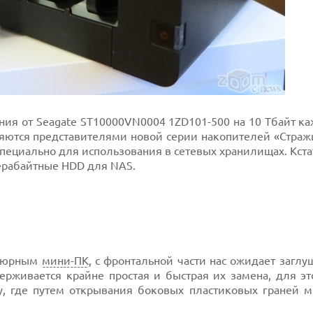
ния от Seagate ST10000VN0004 1ZD101-500 на 10 Тбайт к
яются представителями новой серии накопителей «Страж
специально для использования в сетевых хранилищах. Кста
терабайтные HDD для NAS.
атюрным
мини-ПК
, с фронтальной части нас ожидает заглу
ерживается крайне простая и быстрая их замена, для эт
му, где путем открывания боковых пластиковых граней 