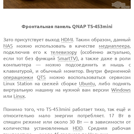
Фронтальная панель QNAP TS-453mini
Зато присутствует выход
HDMI
. Таким образом, данный
NAS
можно использовать в качестве
медиаплеера
,
подключив его к
телевизору
(особенно актуально,
если тот без функций
SmartTV
), а также даже в роли
компьютера — можно подсоединить и мышь с
клавиатурой, и обычный монитор. Внутри фирменной
операционки
QTS
можно воспользоваться сервисом
Linux Station на свежей сборке
Ubuntu
, либо поднять
виртуальную машину на нужной вам версии
Windows
или
Linux
.
Помимо того, что TS-453mini работает тихо, так ещё и
относительно мало энергии потребляет. 17 Вт в
спящем режиме или около 30 Вт — в зависимости от
количества установленных
HDD
. Средняя рабочая