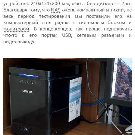
устройства: 210х151х200 мм, масса без дисков — 2 кг.
Благодаря тому, что
NAS
очень компактный и тихий, на
весь период тестирования мы поставили его на
компьютерный
стол рядом с системным блоком и
монитором
. В конце-концов, так проще подключать
что-то к его портам USB, сетевым разъемам и
видеовыходу.