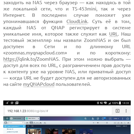
заходить на NAS через браузер — как находясь в той
же локальной сети, что и TS-453mini, так и через
Интернет. В последнем случае поможет уже
упоминавшаяся функция
CloudLink
. Суть её в том,
каждый NAS от QNAP регистрирует в системе
уникальное имя, которое также служит как
URL
. Наш
тестовый экземпляр мы назвали ZoomNAS и он был
доступен в Сети и по длинному URL
«zoomnas.myqnapcloud.com» и по короткому:
https
://qlink.to/ZoomNAS. При этом можно выбрать —
доступ для всех по URL, с разграничением прав доступа
к контенту уже на уровне NAS, или приватный доступ
— когда URL не будет доступен для не авторизованных
на сайте
myQNAPcloud
пользователей.