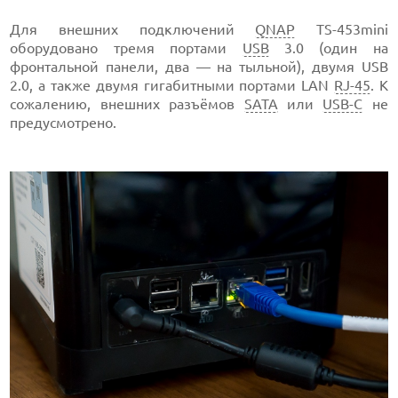
Для внешних подключений
QNAP
TS-453mini
оборудовано тремя портами
USB
3.0 (один на
фронтальной панели, два — на тыльной), двумя USB
2.0, а также двумя гигабитными портами LAN
RJ-45
. К
сожалению, внешних разъёмов
SATA
или
USB-C
не
предусмотрено.