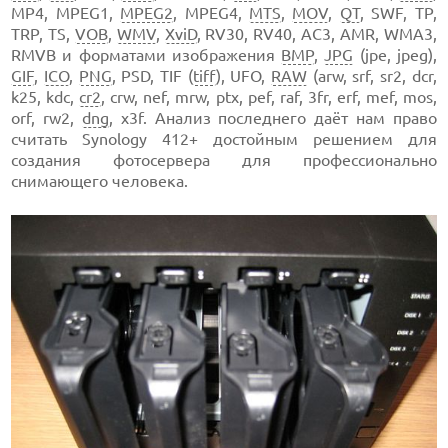
MP4, MPEG1,
MPEG2
, MPEG4,
MTS
,
MOV
,
QT
, SWF, TP,
TRP, TS,
VOB
,
WMV
,
XviD
, RV30, RV40, AC3, AMR, WMA3,
RMVB и форматами изображения
BMP
,
JPG
(jpe, jpeg),
GIF
,
ICO
,
PNG
, PSD, TIF (
tiff
), UFO,
RAW
(arw, srf, sr2, dcr,
k25, kdc,
cr2
, crw, nef, mrw, ptx, pef, raf, 3fr, erf, mef, mos,
orf, rw2,
dng
, x3f. Анализ последнего даёт нам право
считать Synology 412+ достойным решением для
создания фотосервера для профессионально
снимающего человека.