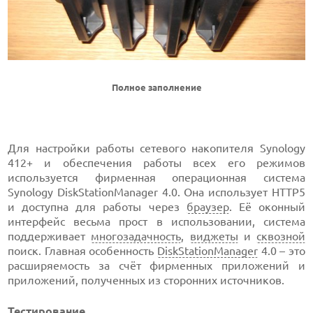
Полное заполнение
Для настройки работы сетевого накопителя Synology
412+ и обеспечения работы всех его режимов
используется фирменная операционная система
Synology DiskStationManager 4.0. Она использует HTTP5
и доступна для работы через
браузер
. Её оконный
интерфейс весьма прост в использовании, система
поддерживает
многозадачность
,
виджеты
и
сквозной
поиск. Главная особенность
DiskStationManager
4.0 – это
расширяемость за счёт фирменных приложений и
приложений, полученных из сторонних источников.
Тестирование