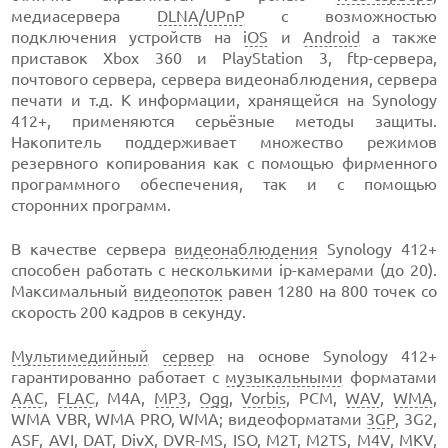
медиасервера
DLNA/UPnP
с возможностью
подключения устройств на
iOS
и
Android
а также
приставок Xbox 360 и PlayStation 3, ftp-сервера,
почтового сервера, сервера видеонаблюдения, сервера
печати и т.д. К информации, хранящейся на Synology
412+, применяются серьёзные методы защиты.
Накопитель поддерживает множество режимов
резервного копирования как с помощью фирменного
программного обеспечения, так и с помощью
сторонних программ.
В качестве сервера
видеонаблюдения
Synology 412+
способен работать с несколькими ip-камерами (до 20).
Максимальный
видеопоток
равен 1280 на 800 точек со
скорость 200 кадров в секунду.
Мультимедийный
сервер
на основе Synology 412+
гарантированно работает с
музыкальными
форматами
AAC
,
FLAC
, M4A,
MP3
,
Ogg
,
Vorbis
, PCM,
WAV
,
WMA
,
WMA VBR, WMA PRO, WMA; видеоформатами
3GP
, 3G2,
ASF
,
AVI
, DAT,
DivX
, DVR-MS,
ISO
, M2T, M2TS, M4V,
MKV
,