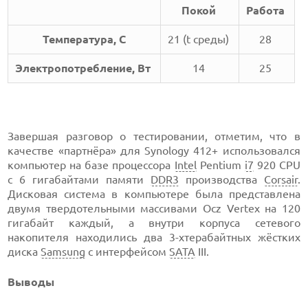
Покой
Работа
Температура, С
21 (t среды)
28
Электропотребление, Вт
14
25
Завершая разговор о тестировании, отметим, что в
качестве «партнёра» для Synology 412+ использовался
компьютер на базе процессора
Intel
Pentium
i7
920 CPU
с 6 гигабайтами памяти
DDR3
производства
Corsair
.
Дисковая система в компьютере была представлена
двумя твердотельными массивами Ocz Vertex на 120
гигабайт каждый, а внутри корпуса сетевого
накопителя находились два 3-хтерабайтных жёстких
диска
Samsung
с интерфейсом
SATA
III.
Выводы