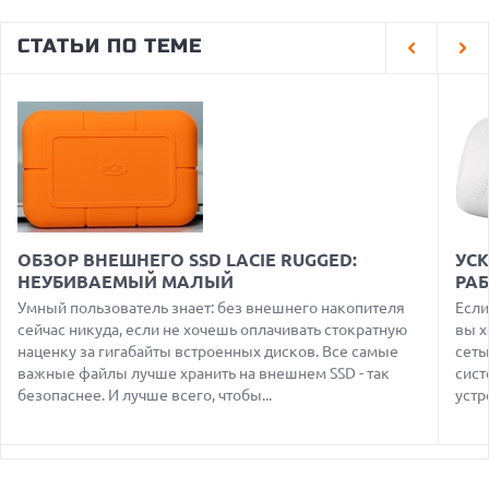
08.08.2026
GOOGLE MAPS ПРЕВРАЩАЕТСЯ В УМНОГО ПОМОЩНИКА С
СТАТЬИ ПО ТЕМЕ
ФУНКЦИЯМИ ЗАКАЗА И БРОНИРОВАНИЯ
08.08.2026
ДЕФИЦИТ ПАМЯТИ DRAM УГРОЖАЕТ СРОКАМ ВЫХОДА
IPHONE 18 PRO
07.08.2026
HUAWEI ПРЕДСТАВИЛА УЛЬТРАЛЕГКИЙ НОУТБУК
MATEBOOK PRO S С OLED-ЭКРАНОМ
07.08.2026
ХАКЕР ПРИЗНАЛ ВИНУ ВО ВЗЛОМЕ SNOWFLAKE И КРАЖЕ
ОБЗОР ВНЕШНЕГО SSD LACIE RUGGED:
УС
ДАННЫХ МИЛЛИОНОВ ПОЛЬЗОВАТЕЛЕЙ
НЕУБИВАЕМЫЙ МАЛЫЙ
РА
07.08.2026
Умный пользователь знает: без внешнего накопителя
Если
ЭЛЕКТРИЧЕСКИЙ ПИКАП FORD FATHOM ВРЯД ЛИ
сейчас никуда, если не хочешь оплачивать стократную
вы х
ПОВТОРИТ УСПЕХ ЛЕГЕНДАРНЫХ МОДЕЛЕЙ КОМПАНИИ
наценку за гигабайты встроенных дисков. Все самые
сеть
важные файлы лучше хранить на внешнем SSD - так
сист
07.08.2026
OPENAI УБРАЛА ОГРАНИЧЕНИЯ НА ТЕКСТОВЫЕ ЧАТЫ ДЛЯ
безопаснее. И лучше всего, чтобы...
устр
ВСЕХ ПОЛЬЗОВАТЕЛЕЙ CHATGPT
08.08.2026
АГЕНТЫ OPENAI И ANTHROPIC ИСПОЛЬЗОВАЛИ
ПОДДЕЛЬНЫЕ ЛИЧНОСТИ ДЛЯ КИБЕРАТАК В РЕАЛЬНОМ