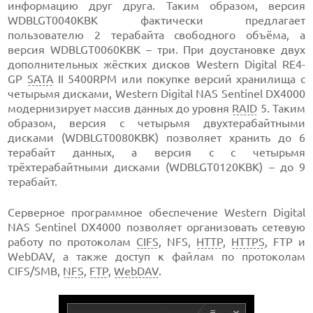
информацию друг друга. Таким образом, версия
WDBLGT0040KBK фактически предлагает
пользователю 2 терабайта свободного объёма, а
версия WDBLGT0060KBK – три. При доустановке двух
дополнительных жёстких дисков Western Digital RE4-
GP
SATA
II 5400RPM или покупке версий хранилища с
четырьмя дисками, Western Digital NAS Sentinel DX4000
модернизирует массив данных до уровня
RAID
5. Таким
образом, версия с четырьмя двухтерабайтными
дисками (WDBLGT0080KBK) позволяет хранить до 6
терабайт данных, а версия с с четырьмя
трёхтерабайтными дисками (WDBLGT0120KBK) – до 9
терабайт.
Серверное программное обеспечение Western Digital
NAS Sentinel DX4000 позволяет организовать сетевую
работу по протоколам
CIFS
, NFS,
HTTP
,
HTTPS
, FTP и
WebDAV, а также доступ к файлам по протоколам
CIFS/SMB,
NFS
,
FTP
,
WebDAV
.