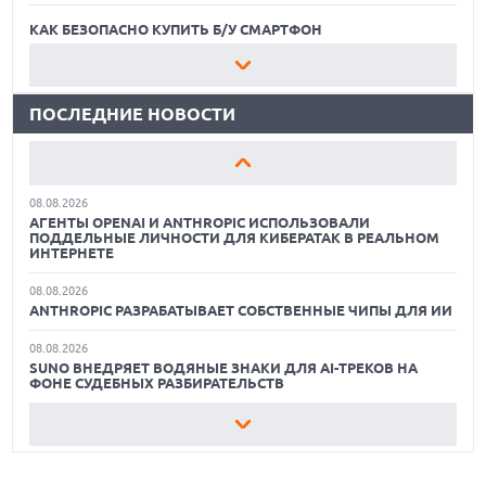
ХАКЕР ПРИЗНАЛ ВИНУ ВО ВЗЛОМЕ SNOWFLAKE И КРАЖЕ
ДАННЫХ МИЛЛИОНОВ ПОЛЬЗОВАТЕЛЕЙ
КАК БЕЗОПАСНО КУПИТЬ Б/У СМАРТФОН
07.08.2026
ЛУЧШИЕ АВТОНОМНЫЕ ГАЗОНОКОСИЛКИ В 2026 ГОДУ
ЭЛЕКТРИЧЕСКИЙ ПИКАП FORD FATHOM ВРЯД ЛИ
ПОВТОРИТ УСПЕХ ЛЕГЕНДАРНЫХ МОДЕЛЕЙ КОМПАНИИ
ПОСЛЕДНИЕ НОВОСТИ
ЛУЧШИЕ ВИДЕОРЕГИСТРАТОРЫ В 2026 ГОДУ
07.08.2026
OPENAI УБРАЛА ОГРАНИЧЕНИЯ НА ТЕКСТОВЫЕ ЧАТЫ ДЛЯ
КАК БЕЗОПАСНО КУПИТЬ Б/У СМАРТФОН
ВСЕХ ПОЛЬЗОВАТЕЛЕЙ CHATGPT
08.08.2026
ЛУЧШИЕ АВТОНОМНЫЕ ГАЗОНОКОСИЛКИ В 2026 ГОДУ
АГЕНТЫ OPENAI И ANTHROPIC ИСПОЛЬЗОВАЛИ
ПОДДЕЛЬНЫЕ ЛИЧНОСТИ ДЛЯ КИБЕРАТАК В РЕАЛЬНОМ
ЛУЧШИЕ ВИДЕОРЕГИСТРАТОРЫ В 2026 ГОДУ
ИНТЕРНЕТЕ
08.08.2026
КАК БЕЗОПАСНО КУПИТЬ Б/У СМАРТФОН
ANTHROPIC РАЗРАБАТЫВАЕТ СОБСТВЕННЫЕ ЧИПЫ ДЛЯ ИИ
08.08.2026
SUNO ВНЕДРЯЕТ ВОДЯНЫЕ ЗНАКИ ДЛЯ AI-ТРЕКОВ НА
ФОНЕ СУДЕБНЫХ РАЗБИРАТЕЛЬСТВ
08.08.2026
XIAOMI ПРЕДСТАВИЛА БЮДЖЕТНЫЙ REDMI 17 5G С
ГИГАНТСКОЙ БАТАРЕЕЙ