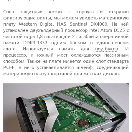
Сняв защитный кожух с корпуса и открутив
фиксирующие винты, мы можем увидеть материнскую
плату Western Digital NAS Sentinel DX4000. На ней
установлен двухъядерный
процессор
Intel Atom D525 с
частотой ядра 1,8 гигагерца и 2 гигабайта оперативной
памяти
DDR3-1333
одним
банком
в единственном
слоте. Используется память для
ноутбуков
. И
процессор, и южный мост охлаждаются пассивным
способом. Также на плате имеется один слот стандарта
PCI-E
. В него устанавливается шлейф, соединяющий
материнскую плату с корзиной для жёстких дисков.