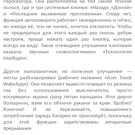
гиросенсора. Она расположена на той самой тёмной
полосе, где и три системные кнопки: «Назад», «Домой»
и «Последние вызванные приложения». Спору нет,
функция автоповорота работает своевременно и чётко,
но иногда её, тем не менее, хочется отключить. Чтобы
не продираться для этого каждый раз сквозь дебри
настроек, проще нажать один раз кнопку, которая
всегда на виду. Такое очевидное улучшение компания
назвала звучным словосочетанием «Технология
Intellispin».
Другое малозаметное, но полезное улучшение —
жесты разблокировки (рабочее название «Acer Touck
WakeApp»). Оно позволяет вывести планшет из режима
сна без использования выключателя, просто
коснувшись экрана сразу пятью пальцами. Или двумя
большими, взяв его обеими руками за края. Удобно?
Конечно! И не переживайте, повышенного
потребления заряда батареи не произойдёт, поскольку
для этой функции задействованы аппаратные
прерывания.