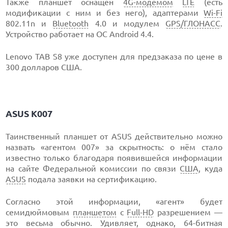
Также планшет оснащён
4G-модемом
LTE
(есть
модификации с ним и без него), адаптерами
Wi-Fi
802.11n и
Bluetooth
4.0 и модулем
GPS/ГЛОНАСС
.
Устройство работает на ОС Android 4.4.
Lenovo TAB S8 уже доступен для предзаказа по цене в
300 долларов США.
ASUS K007
Таинственный планшет от ASUS действительно можно
назвать «агентом 007» за скрытность: о нём стало
известно только благодаря появившейся информации
на сайте Федеральной комиссии по связи
США
, куда
ASUS
подала заявки на сертификацию.
Согласно этой информации, «агент» будет
семидюймовым
планшетом
с
Full-HD
разрешением —
это весьма обычно. Удивляет, однако, 64-битная