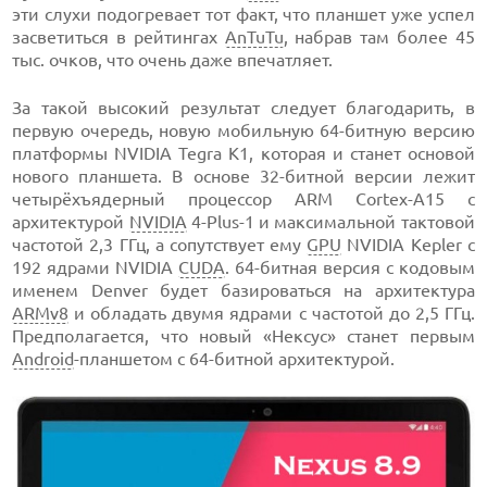
эти слухи подогревает тот факт, что планшет уже успел
засветиться в рейтингах
AnTuTu
, набрав там более 45
тыс. очков, что очень даже впечатляет.
За такой высокий результат следует благодарить, в
первую очередь, новую мобильную 64-битную версию
платформы NVIDIA Tegra K1, которая и станет основой
нового планшета. В основе 32-битной версии лежит
четырёхъядерный процессор ARM Cortex-A15 с
архитектурой
NVIDIA
4-Plus-1 и максимальной тактовой
частотой 2,3 ГГц, а сопутствует ему
GPU
NVIDIA Kepler с
192 ядрами NVIDIA
CUDA
. 64-битная версия с кодовым
именем Denver будет базироваться на архитектура
ARMv8
и обладать двумя ядрами с частотой до 2,5 ГГц.
Предполагается, что новый «Нексус» станет первым
Android
-планшетом с 64-битной архитектурой.