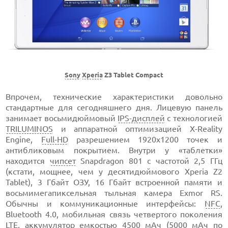
Sony
Xperia
Z3 Tablet Compact
Впрочем, технические характеристики довольно
стандартные для сегодняшнего дня. Лицевую панель
занимает восьмидюймовый
IPS-дисплей
с технологией
TRILUMINOS
и аппаратной оптимизацией X-Reality
Engine,
Full-HD
разрешением 1920х1200 точек и
антибликовым покрытием. Внутри у «таблетки»
находится
чипсет
Snapdragon 801 с частотой 2,5 ГГц
(кстати, мощнее, чем у десятидюймового Xperia Z2
Tablet), 3 Гбайт ОЗУ, 16 Гбайт встроенной памяти и
восьмимегапиксельная тыльная камера Exmor RS.
Обычны и коммуникационные интерфейсы:
NFC
,
Bluetooth 4.0, мобильная связь четвертого поколения
LTE,
аккумулятор
емкостью 4500 мАч (5000 мАч по