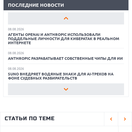
ПОСЛЕДНИЕ НОВОСТИ
ЛУЧШИЕ ВИДЕОРЕГИСТРАТОРЫ В 2026 ГОДУ
07.08.2026
OPENAI УБРАЛА ОГРАНИЧЕНИЯ НА ТЕКСТОВЫЕ ЧАТЫ ДЛЯ
КАК БЕЗОПАСНО КУПИТЬ Б/У СМАРТФОН
ВСЕХ ПОЛЬЗОВАТЕЛЕЙ CHATGPT
08.08.2026
ЛУЧШИЕ АВТОНОМНЫЕ ГАЗОНОКОСИЛКИ В 2026 ГОДУ
АГЕНТЫ OPENAI И ANTHROPIC ИСПОЛЬЗОВАЛИ
ПОДДЕЛЬНЫЕ ЛИЧНОСТИ ДЛЯ КИБЕРАТАК В РЕАЛЬНОМ
ЛУЧШИЕ ВИДЕОРЕГИСТРАТОРЫ В 2026 ГОДУ
ИНТЕРНЕТЕ
08.08.2026
КАК БЕЗОПАСНО КУПИТЬ Б/У СМАРТФОН
ANTHROPIC РАЗРАБАТЫВАЕТ СОБСТВЕННЫЕ ЧИПЫ ДЛЯ ИИ
08.08.2026
SUNO ВНЕДРЯЕТ ВОДЯНЫЕ ЗНАКИ ДЛЯ AI-ТРЕКОВ НА
ФОНЕ СУДЕБНЫХ РАЗБИРАТЕЛЬСТВ
08.08.2026
XIAOMI ПРЕДСТАВИЛА БЮДЖЕТНЫЙ REDMI 17 5G С
ГИГАНТСКОЙ БАТАРЕЕЙ
08.08.2026
GOOGLE MAPS ПРЕВРАЩАЕТСЯ В УМНОГО ПОМОЩНИКА С
СТАТЬИ ПО ТЕМЕ
ФУНКЦИЯМИ ЗАКАЗА И БРОНИРОВАНИЯ
08.08.2026