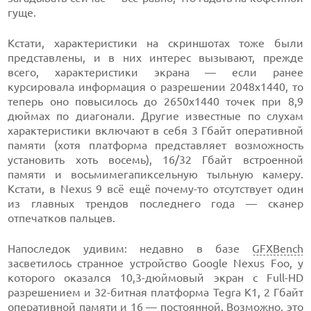
гуще.
Кстати, характеристики на скриншотах тоже были
представлены, и в них интерес вызывают, прежде
всего, характеристики экрана — если ранее
курсировала информация о разрешении 2048х1440, то
теперь оно повысилось до 2650х1440 точек при 8,9
дюймах по диагонали. Другие известные по слухам
характеристики включают в себя 3 Гбайт оперативной
памяти (хотя платформа представляет возможность
установить хоть восемь), 16/32 Гбайт встроенной
памяти и восьмимегапиксельную тыльную камеру.
Кстати, в Nexus 9 всё ещё почему-то отсутствует один
из главных трендов последнего года — сканер
отпечатков пальцев.
Напоследок удивим: недавно в базе
GFXBench
засветилось странное устройство Google Nexus Foo, у
которого оказался 10,3-дюймовый экран с Full-HD
разрешением и 32-битная платформа Tegra K1, 2 Гбайт
оперативной памяти и 16 — постоянной. Возможно, это