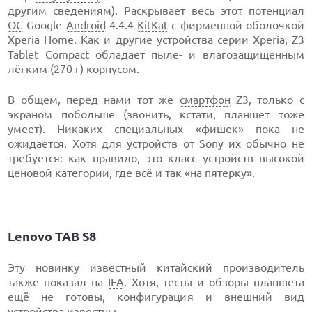
другим сведениям). Раскрывает весь этот потенциал
ОС
Google
Android
4.4.4
KitKat
с фирменной оболочкой
Xperia Home. Как и другие устройства серии Xperia, Z3
Tablet Compact обладает пыле- и влагозащищенным
лёгким (270 г) корпусом.
В общем, перед нами тот же
смартфон
Z3, только с
экраном побольше (звонить, кстати, планшет тоже
умеет). Никаких специальных «фишек» пока не
ожидается. Хотя для устройств от Sony их обычно не
требуется: как правило, это класс устройств высокой
ценовой категории, где всё и так «на пятерку».
Lenovo TAB S8
Эту новинку известный
китайский
производитель
также показал на
IFA
. Хотя, тесты и обзоры планшета
ещё не готовы, конфигурация и внешний вид
устройства известны.