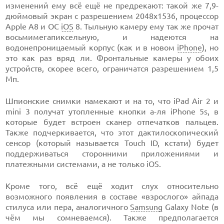
изменений ему всё ещё не предрекают: такой же 7,9-
дюймовый экран с разрешением 2048х1536, процессор
Apple A8 и ОС
iOS
8. Тыльную камеру ему так же прочат
восьмимегапиксельную, и надеются на
водонепроницаемый корпус (как и в новом
iPhone
), но
это как раз вряд ли. Фронтальные камеры у обоих
устройств, скорее всего, ограничатся разрешением 1,5
Мп.
Шпионские снимки намекают и на то, что iPad Air 2 и
mini 3 получат утопленные кнопки а-ля iPhone 5s, в
которые будет встроен сканер отпечатков пальцев.
Также подчеркивается, что этот дактилоскопический
сенсор (который называется Touch ID, кстати) будет
поддерживаться сторонними приложениями и
платежными системами, а не только iOS.
Кроме того, всё ещё ходит слух относительно
возможного появления в составе «взрослого» айпада
стилуса или пера, аналогичного
Samsung
Galaxy Note (в
чём мы сомневаемся). Также предполагается