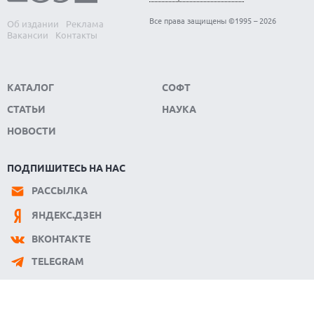
08.08.2026
SUNO ВНЕДРЯЕТ ВОДЯНЫЕ ЗНАКИ ДЛЯ AI-ТРЕКОВ НА
Все права защищены ©1995 – 2026
Об издании
Реклама
ФОНЕ СУДЕБНЫХ РАЗБИРАТЕЛЬСТВ
Вакансии
Контакты
КАТАЛОГ
СОФТ
СТАТЬИ
НАУКА
НОВОСТИ
ПОДПИШИТЕСЬ НА НАС
РАССЫЛКА
ЯНДЕКС.ДЗЕН
ВКОНТАКТЕ
TELEGRAM