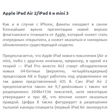
Apple iPad Air 2/iPad 6 и mini 3
Как и в случае с iPhone, фанаты ожидают в самое
ближайшее время презентацию новой версии
флагманского планшета от
Apple
, который может стать
очередным открытием, а может оказаться и минорным
обновлением существующей модели.
Предполагается, что Apple iPad нового поколения (Air и
mini, либо с другими именами, например, в одной из
теорий — iPad Pro вместо Air) станут обладателями
новых 64-битных (вероятно, четырёхъядерных)
процессоров А8 и будут работать под управлением не
так давно представленной iOS 8. Сам iPad Air 2
предполагается таким же 9,7-дюймовым с таким же
разрешением 2048x1536 пикселей, хотя некоторые
утверждают и про
4K
, что вполне может оказаться
правдой. Цифра 8 также фигурирует в разрешении
тыльной камеры планшета (первый iPad Air экипирутся