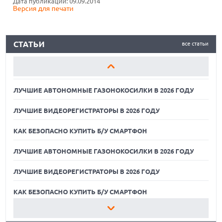
Дата публикации: 09.09.2014
Версия для печати
КАК БЕЗОПАСНО КУПИТЬ Б/У СМАРТФОН
ЛУЧШИЕ АВТОНОМНЫЕ ГАЗОНОКОСИЛКИ В 2026 ГОДУ
СТАТЬИ
все статьи
ЛУЧШИЕ ВИДЕОРЕГИСТРАТОРЫ В 2026 ГОДУ
КАК БЕЗОПАСНО КУПИТЬ Б/У СМАРТФОН
ЛУЧШИЕ АВТОНОМНЫЕ ГАЗОНОКОСИЛКИ В 2026 ГОДУ
ЛУЧШИЕ ВИДЕОРЕГИСТРАТОРЫ В 2026 ГОДУ
КАК БЕЗОПАСНО КУПИТЬ Б/У СМАРТФОН
ЛУЧШИЕ АВТОНОМНЫЕ ГАЗОНОКОСИЛКИ В 2026 ГОДУ
ЛУЧШИЕ ВИДЕОРЕГИСТРАТОРЫ В 2026 ГОДУ
07.08.2026
ХАКЕР ПРИЗНАЛ ВИНУ ВО ВЗЛОМЕ SNOWFLAKE И КРАЖЕ
ДАННЫХ МИЛЛИОНОВ ПОЛЬЗОВАТЕЛЕЙ
КАК БЕЗОПАСНО КУПИТЬ Б/У СМАРТФОН
07.08.2026
ЛУЧШИЕ АВТОНОМНЫЕ ГАЗОНОКОСИЛКИ В 2026 ГОДУ
ЭЛЕКТРИЧЕСКИЙ ПИКАП FORD FATHOM ВРЯД ЛИ
ПОВТОРИТ УСПЕХ ЛЕГЕНДАРНЫХ МОДЕЛЕЙ КОМПАНИИ