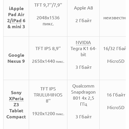
TFT 9,7’’/7,9’’
Apple A8
iApple
Pad Air
2048x1536
неизвестно
2
/iPad
6
2 Гбайт
пикс.
& mini 3
NVIDIA
TFT IPS 8,9’’
Tegra K1 64-
16/32 Гбайт
bit
Google
Nexus 9
2650x1440
MicroSD
пикс.
3 Гбайт
Qualcomm
TFT IPS
Snapdragon
Sony
TRULUMINOS
16 Гбайт
801 4x 2,5
XPeria
8’’
ГГц
Z3
MicroSD
Tablet
1920х1200
пикс.
Compact
3 Гбайт