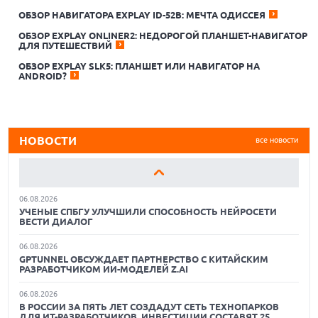
ОБЗОР НАВИГАТОРА EXPLAY ID-52B: МЕЧТА ОДИССЕЯ
ОБЗОР EXPLAY ONLINER2: НЕДОРОГОЙ ПЛАНШЕТ-НАВИГАТОР
ДЛЯ ПУТЕШЕСТВИЙ
06.08.2026
ОБЗОР EXPLAY SLK5: ПЛАНШЕТ ИЛИ НАВИГАТОР НА
НОВОЕ ГОТОВОЕ РЕШЕНИЕ В ЛИНЕЙКЕ ML SENSE:
ANDROID?
ТОЧНОСТЬ ИЗМЕРЕНИЯ ДЕТАЛЕЙ ОТ 0,0125 ММ ПРЯМО В
ПОТОКЕ
06.08.2026
BI НА ПОРОГЕ НОВОЙ ЭРЫ
НОВОСТИ
все новости
06.08.2026
БЕСПИЛОТНЫЕ ТЯГАЧИ СНИЖАЮТ ИЗДЕРЖКИ
ПЕРЕВОЗЧИКОВ НА 15–20% НА ПЛЕЧАХ СВЫШЕ 700 КМ
06.08.2026
УЧЕНЫЕ СПБГУ УЛУЧШИЛИ СПОСОБНОСТЬ НЕЙРОСЕТИ
ВЕСТИ ДИАЛОГ
06.08.2026
GPTUNNEL ОБСУЖДАЕТ ПАРТНЕРСТВО С КИТАЙСКИМ
РАЗРАБОТЧИКОМ ИИ-МОДЕЛЕЙ Z.AI
06.08.2026
18.06.2026
В РОССИИ ЗА ПЯТЬ ЛЕТ СОЗДАДУТ СЕТЬ ТЕХНОПАРКОВ
САМЫЕ ЛЕГКИЕ НОУТБУКИ С ДИСКРЕТНОЙ ГРАФИКОЙ:
ДЛЯ ИТ-РАЗРАБОТЧИКОВ. ИНВЕСТИЦИИ СОСТАВЯТ 25