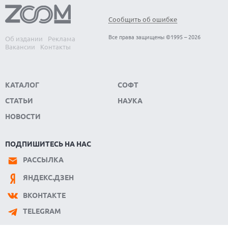
ХАКЕР ПРИЗНАЛ ВИНУ ВО ВЗЛОМЕ SNOWFLAKE И КРАЖЕ
ДАННЫХ МИЛЛИОНОВ ПОЛЬЗОВАТЕЛЕЙ
Сообщить об ошибке
07.08.2026
ЭЛЕКТРИЧЕСКИЙ ПИКАП FORD FATHOM ВРЯД ЛИ
Все права защищены ©1995 – 2026
Об издании
Реклама
ПОВТОРИТ УСПЕХ ЛЕГЕНДАРНЫХ МОДЕЛЕЙ КОМПАНИИ
Вакансии
Контакты
КАТАЛОГ
СОФТ
СТАТЬИ
НАУКА
НОВОСТИ
ПОДПИШИТЕСЬ НА НАС
РАССЫЛКА
ЯНДЕКС.ДЗЕН
ВКОНТАКТЕ
TELEGRAM