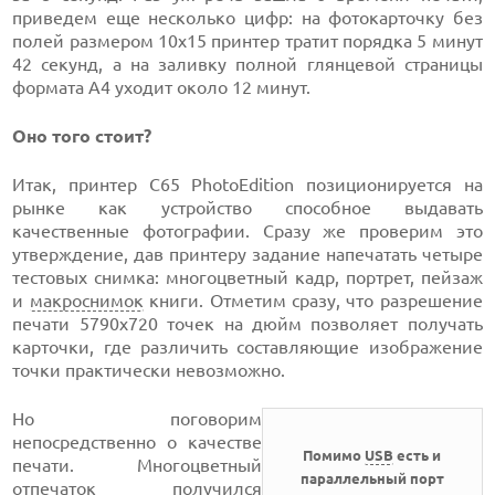
приведем еще несколько цифр: на фотокарточку без
полей размером 10х15 принтер тратит порядка 5 минут
42 секунд, а на заливку полной глянцевой страницы
формата А4 уходит около 12 минут.
Оно того стоит?
Итак, принтер С65 PhotoEdition позиционируется на
рынке как устройство способное выдавать
качественные фотографии. Сразу же проверим это
утверждение, дав принтеру задание напечатать четыре
тестовых снимка: многоцветный кадр, портрет, пейзаж
и
макроснимок
книги. Отметим сразу, что разрешение
печати 5790х720 точек на дюйм позволяет получать
карточки, где различить составляющие изображение
точки практически невозможно.
Но поговорим
непосредственно о качестве
Помимо
USB
есть и
печати. Многоцветный
параллельный порт
отпечаток получился