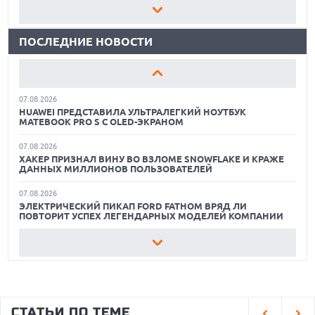
07.08.2026
ЛУЧШИЕ АВТОНОМНЫЕ ГАЗОНОКОСИЛКИ В 2026 ГОДУ
ПРЕДСТАВЛЕНЫ НАУШНИКИ JBL С СЕНСОРНЫМ ЭКРАНОМ
НА КЕЙСЕ ДЛЯ УПРАВЛЕНИЯ МУЗЫКОЙ
ПОСЛЕДНИЕ НОВОСТИ
ЛУЧШИЕ ВИДЕОРЕГИСТРАТОРЫ В 2026 ГОДУ
07.08.2026
GOOGLE ПЕРЕИМЕНОВЫВАЕТ ФУНКЦИЮ ПОДСВЕТКИ
КАК БЕЗОПАСНО КУПИТЬ Б/У СМАРТФОН
КАМЕРЫ В СМАРТФОНАХ PIXEL 11 PRO
07.08.2026
ЛУЧШИЕ АВТОНОМНЫЕ ГАЗОНОКОСИЛКИ В 2026 ГОДУ
HUAWEI ПРЕДСТАВИЛА УЛЬТРАЛЕГКИЙ НОУТБУК
MATEBOOK PRO S С OLED-ЭКРАНОМ
ЛУЧШИЕ ВИДЕОРЕГИСТРАТОРЫ В 2026 ГОДУ
07.08.2026
ХАКЕР ПРИЗНАЛ ВИНУ ВО ВЗЛОМЕ SNOWFLAKE И КРАЖЕ
КАК БЕЗОПАСНО КУПИТЬ Б/У СМАРТФОН
ДАННЫХ МИЛЛИОНОВ ПОЛЬЗОВАТЕЛЕЙ
07.08.2026
ЭЛЕКТРИЧЕСКИЙ ПИКАП FORD FATHOM ВРЯД ЛИ
ПОВТОРИТ УСПЕХ ЛЕГЕНДАРНЫХ МОДЕЛЕЙ КОМПАНИИ
07.08.2026
OPENAI УБРАЛА ОГРАНИЧЕНИЯ НА ТЕКСТОВЫЕ ЧАТЫ ДЛЯ
ВСЕХ ПОЛЬЗОВАТЕЛЕЙ CHATGPT
07.08.2026
HONOR ПРЕДСТАВИТ ФЛАГМАНЫ WIN 2 С ОГРОМНОЙ
СТАТЬИ ПО ТЕМЕ
БАТАРЕЕЙ И ВСТРОЕННЫМ ВЕНТИЛЯТОРОМ