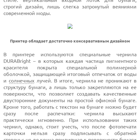
стиле: вертикальный входной лоток для бумаги,
строгий дизайн, лишь слегка затронутый веяниями
современной моды.
Принтер обладает достаточно консервативным дизайном
В принтере используются специальные чернила
DURABright – в которых каждая частица пигментного
красителя покрыта специальной полимерной
оболочкой, защищающей итоговый отпечаток от воды
и
солнечных
лучей. В итоге, чернила не проникают в
структуру бумаги, а лишь только закрепляются на ее
поверхности, что позволяет создавать качественные
двусторонние документы на простой офисной бумаге.
Кроме того, работать с текстом на бумаге можно будет
сразу после распечатки: чернила высыхают
практически мгновенно. При использовании таких
чернил, однако, стоит учесть, что после фотопечати
карточки нельзя сразу подписывать с обратной
стороны: не до конца прилипшая к поверхности бумаги