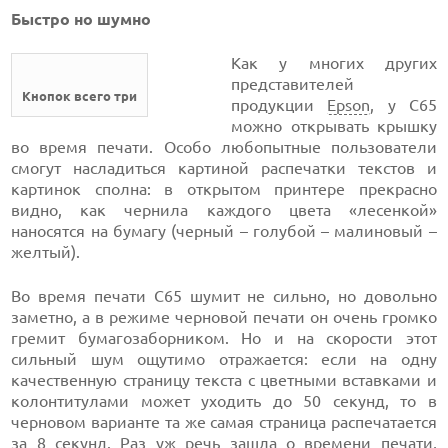
Быстро но шумно
Как у многих других
представителей
Кнопок всего три
продукции
Epson
, у С65
можно открывать крышку
во время печати. Особо любопытные пользователи
смогут насладиться картиной распечатки текстов и
картинок сполна: в открытом принтере прекрасно
видно, как чернила каждого цвета «лесенкой»
наносятся на бумагу (черный – голубой – малиновый –
желтый).
Во время печати С65 шумит не сильно, но довольно
заметно, а в режиме черновой печати он очень громко
гремит бумагозаборником. Но и на скорости этот
сильный шум ощутимо отражается: если на одну
качественную страницу текста с цветными вставками и
колонтитулами может уходить до 50 секунд, то в
черновом варианте та же самая страница распечатается
за 8 секунд. Раз уж речь зашла о времени печати,