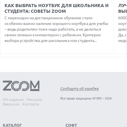
MOOVE ПРИВЛЕКЛА $250 МЛН ЧТОБЫ СТАТЬ КЛЮЧЕВЫМ
КАК ВЫБРАТЬ НОУТБУК ДЛЯ ШКОЛЬНИКА И
ЛУЧ
ОПЕРАТОРОМ ИНДУСТРИИ РОБОТАКСИ
СТУДЕНТА: СОВЕТЫ ZOOM
ВЫ
06.08.2026
С переходом на дистанционное обучение стало
6000
HUAWEI ПРЕДСТАВИЛА ПЛАНШЕТ MATEPAD PRO 2026
особенно важно наличие хорошего ноутбука для учебы
ноут
ТОЛЩИНОЙ 4,7 ММ И 12" OLED МАТРИЦЕЙ
– ведь родителям тоже надо работать, а не делиться
дово
своим личным компьютером с ребенком. Критерии
Да, 
06.08.2026
TROUVER ПРЕДСТАВИЛ НОВЫЕ ТЕХНОЛОГИИ ВЛАЖНОЙ
выбора устройства для школьника или студента...
недо
УБОРКИ И ЛИНЕЙКУ ТЕХНИКИ 2026 ГОДА
06.08.2026
УЯЗВИМОСТЬ PRIVATE RELAY РАСКРЫВАЕТ РЕАЛЬНЫЙ IP-
АДРЕС ПОЛЬЗОВАТЕЛЕЙ APPLE
06.08.2026
HUAWEI NOVA 16 SE ВПЕЧАТЛЯЕТ РЕКОРДНОЙ БАТАРЕЕЙ И
СПУТНИКОВОЙ СВЯЗЬЮ
Сообщить об ошибке
06.08.2026
ФЕРМЕРЫ ИЗ КЕНТУККИ ОТВЕРГЛИ ПРЕДЛОЖЕНИЕ В 26
Все права защищены ©1995 – 2026
Об издании
Реклама
МИЛЛИОНОВ ДОЛЛАРОВ ЗА СТРОИТЕЛЬСТВО ЦОД
Вакансии
Контакты
КАТАЛОГ
СОФТ