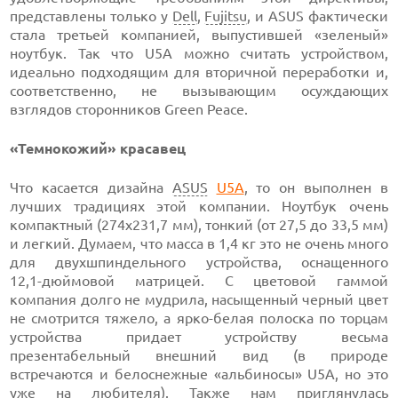
представлены только у
Dell
,
Fujitsu
, и ASUS фактически
стала третьей компанией, выпустившей «зеленый»
ноутбук. Так
что U5A можно
считать устройством,
идеально подходящим для вторичной переработки и,
соответственно, не вызывающим осуждающих
взглядов сторонников Green Peace.
«Темнокожий» красавец
Что касается дизайна
ASUS
U5A
, то он выполнен в
лучших традициях этой компании. Ноутбук очень
компактный (274х231,7 мм),
тонкий
(от 27,5 до
33,5 мм)
и легкий. Думаем, что масса
в 1,4 кг
это не очень много
для двухшпиндельного устройства, оснащенного
12,1-дюймовой
матрицей. С цветовой гаммой
компания долго не мудрила, насыщенный черный цвет
не смотрится тяжело, а
ярко-белая
полоска по торцам
устройства придает устройству весьма
презентабельный внешний вид (в природе
встречаются и белоснежные
«альбиносы» U5A,
но это
уже на любителя). Также нам приглянулась