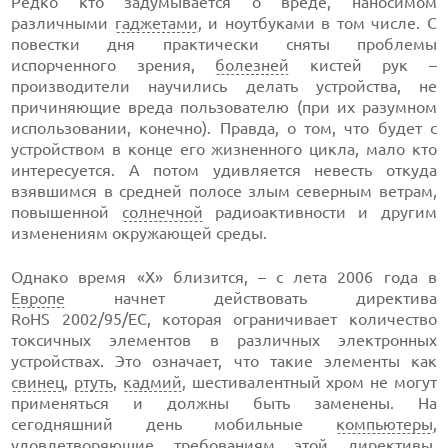
Редко кто задумывается о вреде, наносимом
различными
гаджетами
, и ноутбуками в том числе. С
повестки дня практически сняты проблемы
испорченного зрения,
болезней
кистей рук –
производители научились делать устройства, не
причиняющие вреда пользователю (при их разумном
использовании, конечно). Правда, о том, что будет с
устройством в конце его жизненного цикла, мало кто
интересуется. А потом удивляется невесть откуда
взявшимся в средней полосе злым северным ветрам,
повышенной
солнечной
радиоактивности и другим
изменениям окружающей среды.
Однако время «Х» близится, – с
лета 2006 года
в
Европе
начнет действовать директива
RoHS 2002/95/EC,
которая ограничивает количество
токсичных элементов в различных электронных
устройствах. Это означает, что такие элементы как
свинец
,
ртуть
,
кадмий
, шестивалентный хром не могут
применяться и должны быть заменены. На
сегодняшний день мобильные
компьютеры
,
удовлетворяющие требованиям этой директивы,