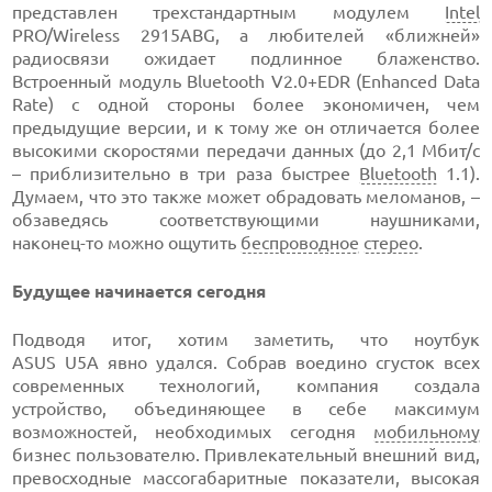
представлен трехстандартным модулем
Intel
PRO/Wireless 2915ABG,
а любителей «ближней»
радиосвязи ожидает подлинное блаженство.
Встроенный модуль
Bluetooth V2.0+EDR (Enhanced
Data
Rate) с одной стороны более экономичен, чем
предыдущие версии, и к тому же он отличается более
высокими скоростями передачи данных
(до 2,1 Мбит/с
– приблизительно в три раза быстрее
Bluetooth
1.1).
Думаем, что это также может обрадовать меломанов, –
обзаведясь соответствующими наушниками,
наконец-то
можно ощутить
беспроводное
стерео
.
Будущее начинается сегодня
Подводя итог, хотим заметить, что ноутбук
ASUS U5A явно
удался. Собрав воедино сгусток всех
современных технологий, компания создала
устройство, объединяющее в себе максимум
возможностей, необходимых сегодня
мобильному
бизнес пользователю. Привлекательный внешний вид,
превосходные массогабаритные показатели, высокая