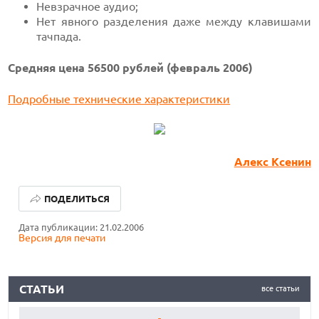
Невзрачное аудио;
Нет явного разделения даже между клавишами
тачпада.
Средняя
цена 56500 рублей
(февраль 2006)
Подробные технические характеристики
Алекс Ксенин
КАК БЕЗОПАСНО КУПИТЬ Б/У СМАРТФОН
ПОДЕЛИТЬСЯ
ОБЗОР ПЫЛЕСОСА DREAME Z40 AQUACYCLE PRO
Дата публикации: 21.02.2006
Версия для печати
ОБЗОР МОНИТОРА MSI PRO MAX 271PHW E14
КАК БЕЗОПАСНО КУПИТЬ Б/У СМАРТФОН
СТАТЬИ
все статьи
ОБЗОР ПЫЛЕСОСА DREAME Z40 AQUACYCLE PRO