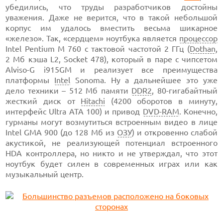
убедились, что труды разработчиков достойны
уважения. Даже не верится, что в такой небольшой
корпус им удалось вместить весьма шикарное
«железо». Так, «сердцем» ноутбука является
процессор
Intel Pentium
M 760 с
тактовой
частотой 2 ГГц
(
Dothan
,
2 Мб
кэша L2,
Socket 478),
который в паре с чипсетом
Alviso-G
i915GM и реализует все преимущества
платформы
Intel
Sonoma. Ну а дальнейшее это уже
дело техники –
512 Мб
памяти
DDR2
,
80-гигабайтный
жесткий диск от
Hitachi
(4200 оборотов
в минуту,
интерфейс Ultra
ATA 100) и
привод
DVD-RAM
.
Конечно,
гурманы могут возмутиться встроенным видео в лице
Intel
GMA 900 (до
128 Мб из
ОЗУ
) и откровенно слабой
акустикой, не реализующей потенциал встроенного
HDA контроллера, но никто и не утверждал, что этот
ноутбук будет силен в современных играх или как
музыкальный центр.