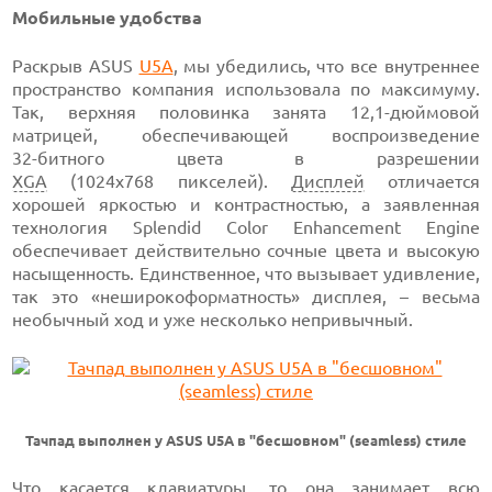
Мобильные удобства
Раскрыв ASUS
U5A
, мы убедились, что все внутреннее
пространство компания использовала по максимуму.
Так, верхняя половинка занята
12,1-дюймовой
матрицей, обеспечивающей воспроизведение
32-битного
цвета в разрешении
XGA
(1024х768 пикселей).
Дисплей
отличается
хорошей яркостью и контрастностью, а заявленная
технология Splendid Color Enhancement Engine
обеспечивает действительно сочные цвета и высокую
насыщенность. Единственное, что вызывает удивление,
так это «неширокоформатность» дисплея, – весьма
необычный ход и уже несколько непривычный.
Тачпад выполнен у ASUS U5A в "бесшовном" (seamless) стиле
Что касается клавиатуры, то она занимает всю