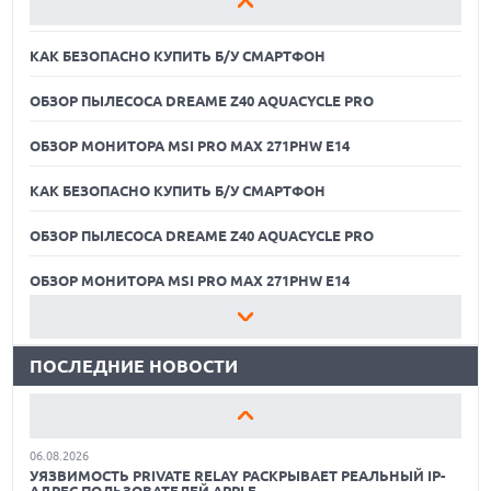
ОБЗОР МОНИТОРА MSI PRO MAX 271PHW E14
КАК БЕЗОПАСНО КУПИТЬ Б/У СМАРТФОН
ОБЗОР ПЫЛЕСОСА DREAME Z40 AQUACYCLE PRO
ОБЗОР МОНИТОРА MSI PRO MAX 271PHW E14
КАК БЕЗОПАСНО КУПИТЬ Б/У СМАРТФОН
ОБЗОР ПЫЛЕСОСА DREAME Z40 AQUACYCLE PRO
06.08.2026
MOOVE ПРИВЛЕКЛА $250 МЛН ЧТОБЫ СТАТЬ КЛЮЧЕВЫМ
ОПЕРАТОРОМ ИНДУСТРИИ РОБОТАКСИ
ОБЗОР МОНИТОРА MSI PRO MAX 271PHW E14
06.08.2026
КАК БЕЗОПАСНО КУПИТЬ Б/У СМАРТФОН
HUAWEI ПРЕДСТАВИЛА ПЛАНШЕТ MATEPAD PRO 2026
ТОЛЩИНОЙ 4,7 ММ И 12" OLED МАТРИЦЕЙ
ПОСЛЕДНИЕ НОВОСТИ
ОБЗОР ПЫЛЕСОСА DREAME Z40 AQUACYCLE PRO
06.08.2026
TROUVER ПРЕДСТАВИЛ НОВЫЕ ТЕХНОЛОГИИ ВЛАЖНОЙ
ОБЗОР МОНИТОРА MSI PRO MAX 271PHW E14
УБОРКИ И ЛИНЕЙКУ ТЕХНИКИ 2026 ГОДА
06.08.2026
КАК БЕЗОПАСНО КУПИТЬ Б/У СМАРТФОН
УЯЗВИМОСТЬ PRIVATE RELAY РАСКРЫВАЕТ РЕАЛЬНЫЙ IP-
АДРЕС ПОЛЬЗОВАТЕЛЕЙ APPLE