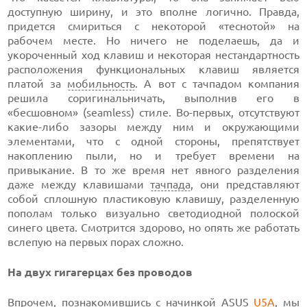
доступную ширину, и это вполне логично. Правда,
придется смириться с некоторой «теснотой» на
рабочем месте. Но ничего не поделаешь, да и
укороченный ход клавиш и некоторая нестандартность
расположения функциональных клавиш является
платой за
мобильность
. А вот с тачпадом компания
решила соригинальничать, выполнив его в
«бесшовном» (seamless) стиле.
Во-первых,
отсутствуют
какие-либо
зазоры между ним и окружающими
элементами, что с одной стороны, препятствует
накоплению пыли, но и требует времени на
привыкание. В то же время нет явного разделения
даже между клавишами
тачпада
, они представляют
собой сплошную пластиковую клавишу, разделенную
пополам только визуально светодиодной полоской
синего цвета. Смотрится здорово, но опять же работать
вслепую на первых порах сложно.
На двух гигагерцах без проводов
Впрочем, познакомившись с начинкой ASUS
U5A
, мы