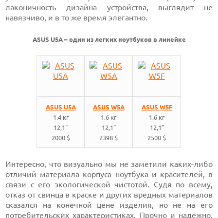
лаконичность дизайна устройства, выглядит не
навязчиво, и в то же время элегантно.
ASUS U5A – один из легких ноутбуков в линейке
ASUS U5A
ASUS W5A
ASUS W5F
1.4 кг
1.6 кг
1.6 кг
12,1"
12,1"
12,1"
2000 $
2398 $
2500 $
Интересно, что визуально мы не заметили
каких-либо
отличий материала корпуса ноутбука и красителей, в
связи с его
экологической
чистотой. Судя по всему,
отказ от свинца в краске и других вредных материалов
сказался на конечной цене изделия, но не на его
потребительских характеристиках. Прочно и надежно,