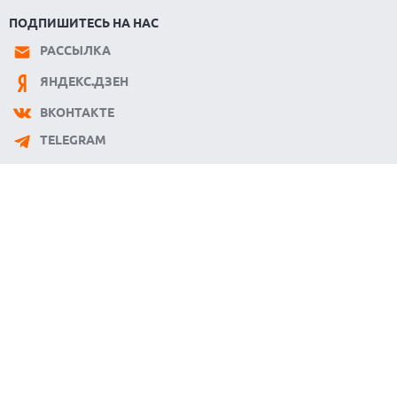
07.08.2026
ПОДПИШИТЕСЬ НА НАС
GOOGLE ПЕРЕИМЕНОВЫВАЕТ ФУНКЦИЮ ПОДСВЕТКИ КАМЕРЫ
В СМАРТФОНАХ PIXEL 11 PRO
РАССЫЛКА
07.08.2026
ЯНДЕКС.ДЗЕН
HUAWEI ПРЕДСТАВИЛА УЛЬТРАЛЕГКИЙ НОУТБУК MATEBOOK
PRO S С OLED-ЭКРАНОМ
ВКОНТАКТЕ
07.08.2026
TELEGRAM
ХАКЕР ПРИЗНАЛ ВИНУ ВО ВЗЛОМЕ SNOWFLAKE И КРАЖЕ
ДАННЫХ МИЛЛИОНОВ ПОЛЬЗОВАТЕЛЕЙ
07.08.2026
ЭЛЕКТРИЧЕСКИЙ ПИКАП FORD FATHOM ВРЯД ЛИ ПОВТОРИТ
УСПЕХ ЛЕГЕНДАРНЫХ МОДЕЛЕЙ КОМПАНИИ