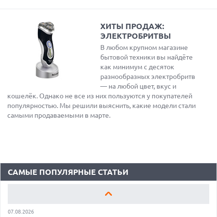
ХИТЫ ПРОДАЖ:
ЭЛЕКТРОБРИТВЫ
В любом крупном магазине
бытовой техники вы найдёте
как минимум с десяток
разнообразных электробритв
— на любой цвет, вкус и
кошелёк. Однако не все из них пользуются у покупателей
популярностью. Мы решили выяснить, какие модели стали
самыми продаваемыми в марте.
18.06.2026
САМЫЕ ЛЕГКИЕ НОУТБУКИ С ДИСКРЕТНОЙ ГРАФИКОЙ: ВЫБОР
ZOOM
01.06.2026
9 ПОЛЕЗНЫХ ГАДЖЕТОВ В АВТОМОБИЛЬ ДЛЯ ПУТЕШЕСТВИЯ
ЛЕТОМ: ВЫБОР ZOOM
САМЫЕ ПОПУЛЯРНЫЕ СТАТЬИ
15.05.2026
ОБЗОР HUAWEI MATE 80 PRO: КАК СТАТЬ ФЛАГМАНОМ В 2026
ГОДУ?
07.08.2026