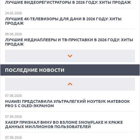
ЛУЧШИЕ ВИДЕОРЕГИСТРАТОРЫ В 2026 ГОДУ: ХИТЫ ПРОДАЖ
24.05.2026
ЛУЧШИЕ 4K-ТЕЛЕВИЗОРЫ ДЛЯ ДАЧИ В 2026 ГОДУ: ХИТЫ
ПРОДАЖ
07.08.2026
08.06.2026
XENIUM ВЫПУСТИЛА КНОПОЧНЫЕ СМАРТФОНЫ С
ЛУЧШИЕ МЕДИАПЛЕЕРЫ И ТВ-ПРИСТАВКИ В 2026 ГОДУ: ХИТЫ
ПОДДЕРЖКОЙ СЕТЕЙ 4G И ТЕХНОЛОГИЕЙ VOLTE
ПРОДАЖ
07.08.2026
22.05.2026
ПРЕДСТАВЛЕНЫ НАУШНИКИ JBL С СЕНСОРНЫМ ЭКРАНОМ НА
ЛУЧШИЕ ПОРТАТИВНЫЕ КОНСОЛИ С ВОЗМОЖНОСТЬЮ
КЕЙСЕ ДЛЯ УПРАВЛЕНИЯ МУЗЫКОЙ
ПОДКЛЮЧЕНИЯ К ТЕЛЕВИЗОРУ: ВЫБОР ZOOM
ПОСЛЕДНИЕ НОВОСТИ
07.08.2026
11.06.2026
GOOGLE ПЕРЕИМЕНОВЫВАЕТ ФУНКЦИЮ ПОДСВЕТКИ КАМЕРЫ
ВСЕГДА ПОД РУКОЙ: САМЫЕ ПОЛЕЗНЫЕ ГАДЖЕТЫ И
В СМАРТФОНАХ PIXEL 11 PRO
ПРИСПОСОБЛЕНИЯ ДЛЯ ДОМА
07.08.2026
11.05.2026
HUAWEI ПРЕДСТАВИЛА УЛЬТРАЛЕГКИЙ НОУТБУК MATEBOOK
КАК БЕСПЛАТНО РЕДАКТИРОВАТЬ ФОТОГРАФИИ С ПОМОЩЬЮ
PRO S С OLED-ЭКРАНОМ
НЕЙРОСЕТЕЙ: ЛУЧШИЕ ПРИЛОЖЕНИЯ И СЕРВИСЫ
07.08.2026
08.07.2026
ХАКЕР ПРИЗНАЛ ВИНУ ВО ВЗЛОМЕ SNOWFLAKE И КРАЖЕ
САМЫЕ ПОЛЕЗНЫЕ ГАДЖЕТЫ ДЛЯ ПОХОДА: ВЫБОР ZOOM
ДАННЫХ МИЛЛИОНОВ ПОЛЬЗОВАТЕЛЕЙ
18.06.2026
07.08.2026