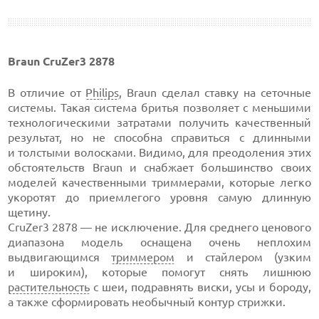
Braun CruZer3 2878
В отличие от
Philips
, Braun сделал ставку на сеточные
системы. Такая система бритья позволяет с меньшими
технологическими затратами получить качественный
результат, но не способна справиться с длинными
и толстыми волосками. Видимо, для преодоления этих
обстоятельств Braun и снабжает большинство своих
моделей качественными триммерами, которые легко
укоротят до приемлегого уровня самую длинную
щетину.
CruZer3 2878 — не исключение. Для среднего ценового
диапазона модель оснащена очень неплохим
выдвигающимся
триммером
и стайлером (узким
и широким), которые помогут снять лишнюю
растительность
с шеи, подравнять виски, усы и бороду,
а также сформировать необычный контур стрижки.