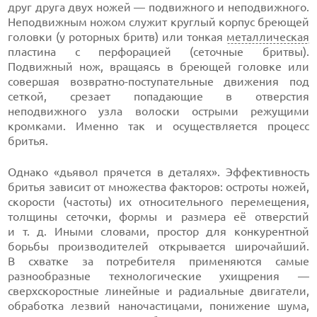
друг друга двух ножей — подвижного и неподвижного.
Неподвижным ножом служит круглый корпус бреющей
головки (у роторных бритв) или тонкая
металлическая
пластина с перфорацией (сеточные бритвы).
Подвижный нож, вращаясь в бреющей головке или
совершая возвратно-поступательные движения под
сеткой, срезает попадающие в отверстия
неподвижного узла волоски острыми режущими
кромками. Именно так и осуществляется процесс
бритья.
Однако «дьявол прячется в деталях». Эффективность
бритья зависит от множества факторов: остроты ножей,
скорости (частоты) их относительного перемещения,
толщины сеточки, формы и размера её отверстий
и т. д. Иными словами, простор для конкурентной
борьбы производителей открывается широчайший.
В схватке за потребителя применяются самые
разнообразные технологические ухищрения —
сверхскоростные линейные и радиальные двигатели,
обработка лезвий наночастицами, понижение шума,