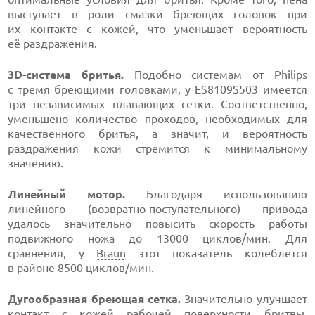
выступает в роли смазки бреющих головок при
их контакте с кожей, что уменьшает вероятность
её раздражения.
3D-система
бритья.
Подобно системам от Philips
с тремя бреющими головками, у ES8109S503 имеется
три независимых плавающих сетки. Соответственно,
уменьшено количество проходов, необходимых для
качественного бритья, а значит, и вероятность
раздражения кожи стремится к минимальному
значению.
Линейный мотор.
Благодаря использованию
линейного (возвратно-поступательного) привода
удалось значительно повысить скорость работы
подвижного ножа до 13000 циклов/мин. Для
сравнения, у
Braun
этот показатель колеблется
в районе 8500 циклов/мин.
Дугообразная бреющая сетка.
Значительно улучшает
контакт с кожей рабочей поверхности бритвы.