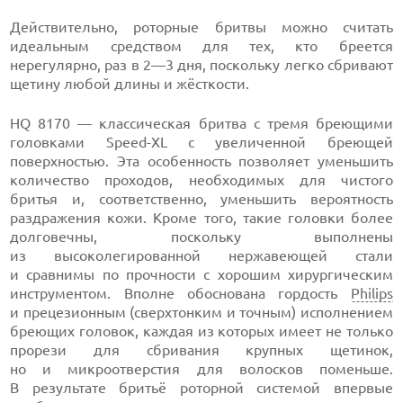
Действительно, роторные бритвы можно считать
идеальным средством для тех, кто бреется
нерегулярно, раз в
2—3
дня, поскольку легко сбривают
щетину любой длины и жёсткости.
HQ 8170 — классическая бритва с тремя бреющими
головками
Speed-XL
с увеличенной бреющей
поверхностью. Эта особенность позволяет уменьшить
количество проходов, необходимых для чистого
бритья и, соответственно, уменьшить вероятность
раздражения кожи. Кроме того, такие головки более
долговечны, поскольку выполнены
из высоколегированной нержавеющей стали
и сравнимы по прочности с хорошим хирургическим
инструментом. Вполне обоснована гордость
Philips
и прецезионным (сверхтонким и точным) исполнением
бреющих головок, каждая из которых имеет не только
прорези для сбривания крупных щетинок,
но и микроотверстия для волосков поменьше.
В результате бритьё роторной системой впервые