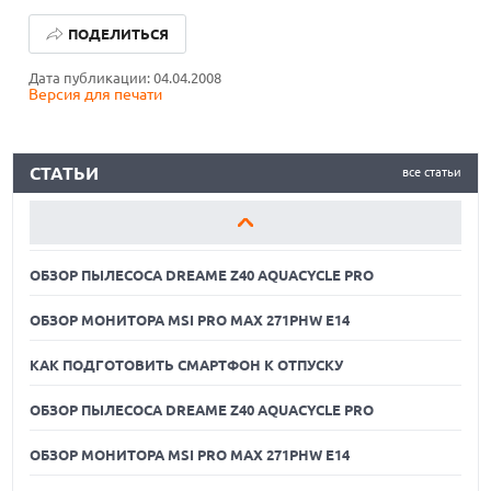
ОБЗОР ПЫЛЕСОСА DREAME Z40 AQUACYCLE PRO
ПОДЕЛИТЬСЯ
ОБЗОР МОНИТОРА MSI PRO MAX 271PHW E14
Дата публикации: 04.04.2008
Версия для печати
КАК ПОДГОТОВИТЬ СМАРТФОН К ОТПУСКУ
ОБЗОР ПЫЛЕСОСА DREAME Z40 AQUACYCLE PRO
СТАТЬИ
все статьи
ОБЗОР МОНИТОРА MSI PRO MAX 271PHW E14
КАК ПОДГОТОВИТЬ СМАРТФОН К ОТПУСКУ
ОБЗОР ПЫЛЕСОСА DREAME Z40 AQUACYCLE PRO
ОБЗОР МОНИТОРА MSI PRO MAX 271PHW E14
КАК ПОДГОТОВИТЬ СМАРТФОН К ОТПУСКУ
ОБЗОР ПЫЛЕСОСА DREAME Z40 AQUACYCLE PRO
ОБЗОР МОНИТОРА MSI PRO MAX 271PHW E14
05.08.2026
РЕКОРДНАЯ ВЫРУЧКА AMD ЗА СЧЕТ ДАТА-ЦЕНТРОВ
КОМПЕНСИРУЕТ СПАД ИГРОВОГО СЕГМЕНТА