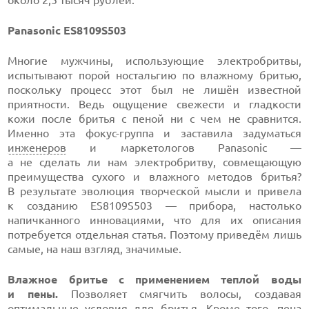
около 2,5 тысяч рублей.
Panasonic ES8109S503
Многие мужчины, использующие электробритвы,
испытывают порой ностальгию по влажному бритью,
поскольку процесс этот был не лишён известной
приятности. Ведь ощущение свежести и гладкости
кожи после бритья с пеной ни с чем не сравнится.
Именно эта фокус-группа и заставила задуматься
инженеров
и маркетологов Panasonic —
а не сделать ли нам электробритву, совмещающую
преимущества сухого и влажного методов бритья?
В результате эволюция творческой мысли и привела
к созданию ES8109S503 — прибора, настолько
напичканного инновациями, что для их описания
потребуется отдельная статья. Поэтому приведём лишь
самые, на наш взгляд, значимые.
Влажное бритье с применением теплой воды
и пены.
Позволяет смягчить волосы, создавая
оптимальные условия для бритья. Кроме того, пена