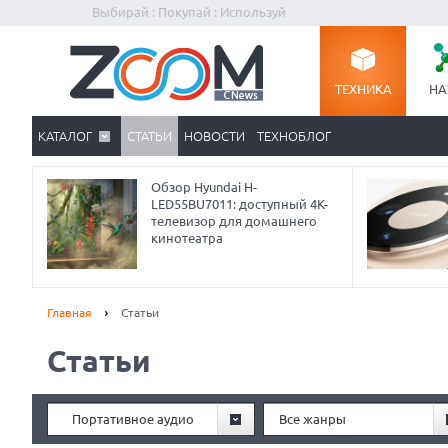
Выбирай : Покупай : Используй
ТЕХНИКА
НА
КАТАЛОГ
СТАТЬИ
НОВОСТИ
ТЕХНОБЛОГ
Обзор Hyundai H-
LED55BU7011: доступный 4K-
телевизор для домашнего
кинотеатра
Главная
Статьи
Статьи
Prev
Портативное аудио
Все жанры