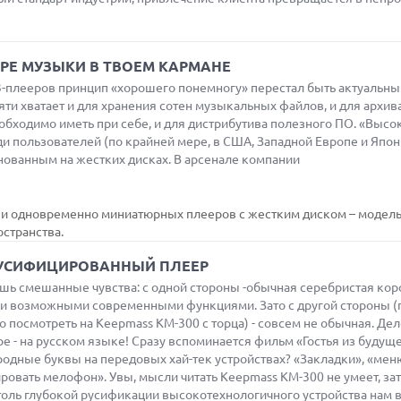
МОРЕ МУЗЫКИ В ТВОЕМ КАРМАНЕ
-плееров принцип «хорошего понемногу» перестал быть актуальным
ти хватает и для хранения сотен музыкальных файлов, и для архи
обходимо иметь при себе, и для дистрибутива полезного ПО. «Выс
 пользователей (по крайней мере, в США, Западной Европе и Япони
нованным на жестких дисках. В арсенале компании
х и одновременно миниатюрных плееров с жестким диском – модел
остранства.
РУСИФИЦИРОВАННЫЙ ПЛЕЕР
ешь смешанные чувства: с одной стороны -обычная серебристая ко
ми возможными современными функциями. Зато с другой стороны (
 посмотреть на Keepmass KM-300 с торца) - совсем не обычная. Дело
е - на русском языке! Сразу вспоминается фильм «Гостья из будущег
одные буквы на передовых хай-тек устройствах? «Закладки», «мен
ировать мелофон». Увы, мысли читать Keepmass KM-300 не умеет, за
оль глубокой русификации высокотехнологичного устройства нам в