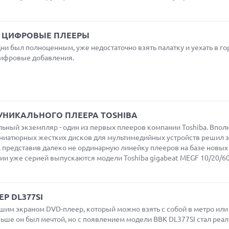
– ЦИФРОВЫЕ ПЛЕЕРЫ
дни был полноценным, уже недостаточно взять палатку и уехать в го
ифровые добавления.
 УНИКАЛЬНОГО ПЛЕЕРА TOSHIBA
ный экземпляр - один из первых плееров компании Toshiba. Вполн
ниатюрных жестких дисков для мультимедийных устройств решил з
, представив далеко не ординарную линейку плееров на базе новых 
ии уже серией выпускаются модели Toshiba gigabeat MEGF 10/20/6
Р DL377SI
им экраном DVD-плеер, который можно взять с собой в метро или
ьше он был мечтой, но с появлением модели BBK DL377SI стал реал