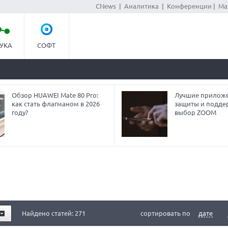
CNews
|
Аналитика
|
Конференции
|
Ма
УКА
СОФТ
Обзор HUAWEI Mate 80 Pro:
Лучшие приложе
как стать флагманом в 2026
защиты и подде
году?
выбор ZOOM
Найдено статей: 271
сортировать по
дате