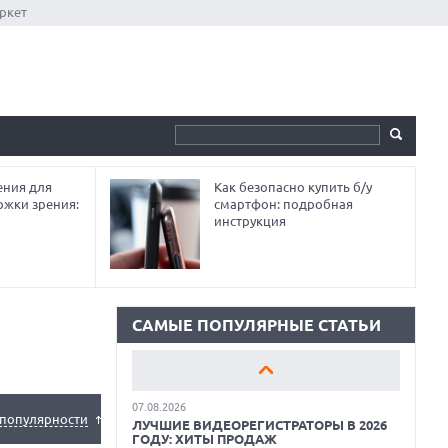
ркет
ния для
Как безопасно купить б/у
18.06.2026
ржки зрения:
смартфон: подробная
САМЫЕ ЛЕГКИЕ НОУТБУКИ С
инструкция
ДИСКРЕТНОЙ ГРАФИКОЙ: ВЫБОР ZOOM
01.06.2026
9 ПОЛЕЗНЫХ ГАДЖЕТОВ В
АВТОМОБИЛЬ ДЛЯ ПУТЕШЕСТВИЯ
ЛЕТОМ: ВЫБОР ZOOM
САМЫЕ ПОПУЛЯРНЫЕ СТАТЬИ
15.05.2026
ОБЗОР HUAWEI MATE 80 PRO: КАК СТАТЬ
ФЛАГМАНОМ В 2026 ГОДУ?
07.08.2026
популярности
ЛУЧШИЕ ВИДЕОРЕГИСТРАТОРЫ В 2026
ГОДУ: ХИТЫ ПРОДАЖ