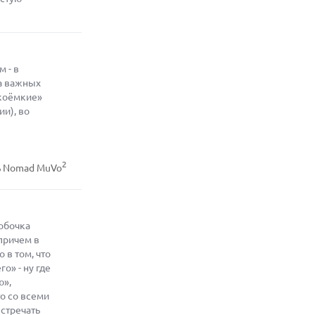
07.08.2026
ЭЛЕКТРИЧЕСКИЙ ПИКАП FORD FATHOM
ВРЯД ЛИ ПОВТОРИТ УСПЕХ
ЛЕГЕНДАРНЫХ МОДЕЛЕЙ КОМПАНИИ
 - в
07.08.2026
ва важных
OPENAI УБРАЛА ОГРАНИЧЕНИЯ НА
окоёмкие»
ТЕКСТОВЫЕ ЧАТЫ ДЛЯ ВСЕХ
ПОЛЬЗОВАТЕЛЕЙ CHATGPT
и), во
08.08.2026
АГЕНТЫ OPENAI И ANTHROPIC
ИСПОЛЬЗОВАЛИ ПОДДЕЛЬНЫЕ
2
ЛИЧНОСТИ ДЛЯ КИБЕРАТАК В
ь Nomad MuVo
РЕАЛЬНОМ ИНТЕРНЕТЕ
08.08.2026
ANTHROPIC РАЗРАБАТЫВАЕТ
СОБСТВЕННЫЕ ЧИПЫ ДЛЯ ИИ
робочка
причем в
08.08.2026
 в том, что
SUNO ВНЕДРЯЕТ ВОДЯНЫЕ ЗНАКИ ДЛЯ
о» - ну где
AI-ТРЕКОВ НА ФОНЕ СУДЕБНЫХ
РАЗБИРАТЕЛЬСТВ
ю»,
то со всеми
стречать