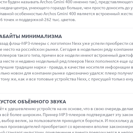
сти будем называть Archos Gmini 400 именно так), представляющег
медиа-центра, умеющего гораздо больше, чем просто доносить до 
лавной особенностью Archos Gmini 400 является встроенный жестк
 точек и поддержкой 262 тыс. цветов.
ГИГАБАЙТЫ МИНИМАЛИЗМА
азад флэш-MP3-плееры с логотипом Nexx уже успели приобрести с
ое место на российском рынке. Сегодня в модельном ряду компании
плееров такого типа, причем все модели имеют встроенный диктоф
 на месте и недавно модельный ряд плееров Nexx пополнился еще о
учшие традиции марки - правда, в качестве носителя информации 
ельно новом для компании рынке однозначно удался: плеер получи
 тому же, как и все топовые устройства Nexx, с присущей только ем
СГУСТОК ОБЪЁМНОГО ЗВУКА
т к удешевлению устройств на их основе, что в свою очередь делае
тв всё более широким. Пример МР3-плееров подтверждает эту зако
, выбор велик, за пользователя приходится бороться. И поскольку д
ных производителей приобретают со временем вполне закономер
ый стандарт индустрии, привлечение клиента превращается в непр