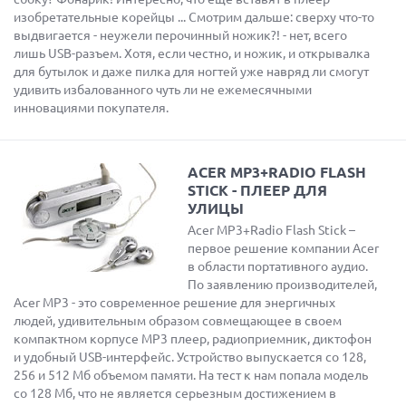
изобретательные корейцы ... Смотрим дальше: сверху что-то
выдвигается - неужели перочинный ножик?! - нет, всего
лишь USB-разъем. Хотя, если честно, и ножик, и открывалка
для бутылок и даже пилка для ногтей уже навряд ли смогут
удивить избалованного чуть ли не ежемесячными
инновациями покупателя.
ACER MP3+RADIO FLASH
STICK - ПЛЕЕР ДЛЯ
УЛИЦЫ
Acer MP3+Radio Flash Stick –
первое решение компании Acer
в области портативного аудио.
По заявлению производителей,
Acer MP3 - это современное решение для энергичных
людей, удивительным образом совмещающее в своем
компактном корпусе MP3 плеер, радиоприемник, диктофон
и удобный USB-интерфейс. Устройство выпускается со 128,
256 и 512 Мб объемом памяти. На тест к нам попала модель
со 128 Мб, что не является серьезным достижением в