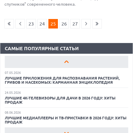
спутников" современного человека.
18.06.2026
САМЫЕ ЛЕГКИЕ НОУТБУКИ С ДИСКРЕТНОЙ ГРАФИКОЙ: ВЫБОР
ZOOM
23
24
25
26
27
01.06.2026
9 ПОЛЕЗНЫХ ГАДЖЕТОВ В АВТОМОБИЛЬ ДЛЯ ПУТЕШЕСТВИЯ
ЛЕТОМ: ВЫБОР ZOOM
САМЫЕ ПОПУЛЯРНЫЕ СТАТЬИ
15.05.2026
ОБЗОР HUAWEI MATE 80 PRO: КАК СТАТЬ ФЛАГМАНОМ В 2026
ГОДУ?
07.05.2026
ЛУЧШИЕ ПРИЛОЖЕНИЯ ДЛЯ РАСПОЗНАВАНИЯ РАСТЕНИЙ,
ГРИБОВ И НАСЕКОМЫХ: КАРМАННАЯ ЭНЦИКЛОПЕДИЯ
24.05.2026
ЛУЧШИЕ 4K-ТЕЛЕВИЗОРЫ ДЛЯ ДАЧИ В 2026 ГОДУ: ХИТЫ
ПРОДАЖ
06.08.2026
08.06.2026
MOOVE ПРИВЛЕКЛА $250 МЛН ЧТОБЫ СТАТЬ КЛЮЧЕВЫМ
ЛУЧШИЕ МЕДИАПЛЕЕРЫ И ТВ-ПРИСТАВКИ В 2026 ГОДУ: ХИТЫ
ОПЕРАТОРОМ ИНДУСТРИИ РОБОТАКСИ
ПРОДАЖ
06.08.2026
22.05.2026