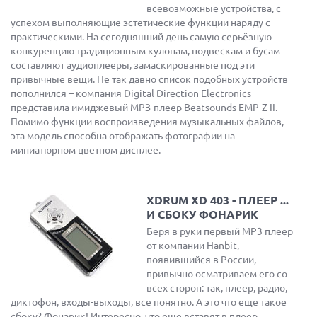
всевозможные устройства, с
успехом выполняющие эстетические функции наряду с
практическими. На сегодняшний день самую серьёзную
конкуренцию традиционным кулонам, подвескам и бусам
составляют аудиоплееры, замаскированные под эти
привычные вещи. Не так давно список подобных устройств
пополнился – компания Digital Direction Electronics
представила имиджевый МРЗ-плеер Beatsounds EMP-Z II.
Помимо функции воспроизведения музыкальных файлов,
эта модель способна отображать фотографии на
миниатюрном цветном дисплее.
XDRUM XD 403 - ПЛЕЕР ...
И СБОКУ ФОНАРИК
Беря в руки первый МР3 плеер
от компании Hanbit,
появившийся в России,
привычно осматриваем его со
всех сторон: так, плеер, радио,
диктофон, входы-выходы, все понятно. А это что еще такое
сбоку? Фонарик! Интересно, что еще вставят в плеер