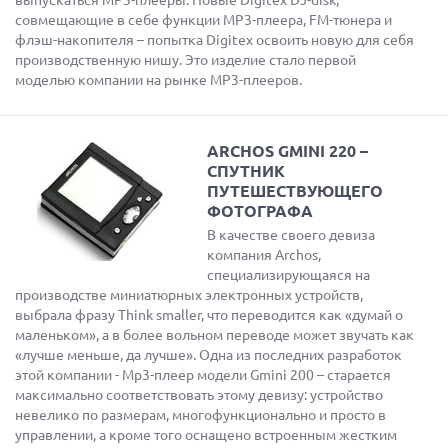
выпускаться MP3-плееры. Новые Digitex DJ-disk,
совмещающие в себе функции MP3-плеера, FM-тюнера и
флэш-накопителя – попытка Digitex освоить новую для себя
производственную нишу. Это изделие стало первой
моделью компании на рынке МР3-плееров.
ARCHOS GMINI 220 –
СПУТНИК
ПУТЕШЕСТВУЮЩЕГО
ФОТОГРАФА
В качестве своего девиза
компания Archos,
специализирующаяся на
производстве миниатюрных электронных устройств,
выбрала фразу Think smaller, что переводится как «думай о
маленьком», а в более вольном переводе может звучать как
«лучше меньше, да лучше». Одна из последних разработок
этой компании - Mp3-плеер модели Gmini 200 – старается
максимально соответствовать этому девизу: устройство
невелико по размерам, многофункционально и просто в
управлении, а кроме того оснащено встроенным жестким