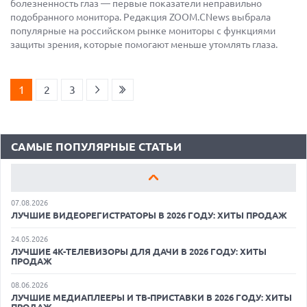
болезненность глаз — первые показатели неправильно
подобранного монитора. Редакция ZOOM.CNews выбрала
популярные на российском рынке мониторы с функциями
защиты зрения, которые помогают меньше утомлять глаза.
18.06.2026
САМЫЕ ЛЕГКИЕ НОУТБУКИ С ДИСКРЕТНОЙ ГРАФИКОЙ: ВЫБОР
ZOOM
1
2
3
01.06.2026
9 ПОЛЕЗНЫХ ГАДЖЕТОВ В АВТОМОБИЛЬ ДЛЯ ПУТЕШЕСТВИЯ
ЛЕТОМ: ВЫБОР ZOOM
САМЫЕ ПОПУЛЯРНЫЕ СТАТЬИ
15.05.2026
ОБЗОР HUAWEI MATE 80 PRO: КАК СТАТЬ ФЛАГМАНОМ В 2026
ГОДУ?
07.08.2026
ЛУЧШИЕ ВИДЕОРЕГИСТРАТОРЫ В 2026 ГОДУ: ХИТЫ ПРОДАЖ
24.05.2026
ЛУЧШИЕ 4K-ТЕЛЕВИЗОРЫ ДЛЯ ДАЧИ В 2026 ГОДУ: ХИТЫ
ПРОДАЖ
06.08.2026
08.06.2026
ИИ-ПОИСК SHOPIFY УВЕЛИЧИЛ ТРАФИК И ПРОДАЖИ В ТРИ
ЛУЧШИЕ МЕДИАПЛЕЕРЫ И ТВ-ПРИСТАВКИ В 2026 ГОДУ: ХИТЫ
РАЗА