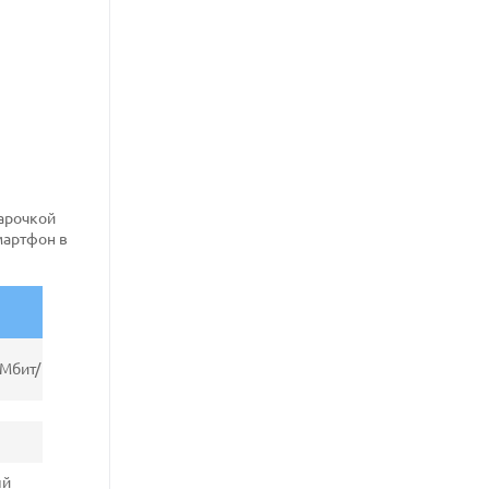
парочкой
мартфон в
 Мбит/
ый