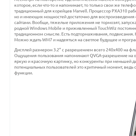
которое, если что-то и напоминает, то только свои же теле
традиционный для корейцев Marvell. Процессор PXA310 рабо
но и имеющих мощностей достаточно для воспроизведения 
сайтами. Вообще, тяжелые приложения не тормозят, запускаю
родной Windows Mobile и приживленный TouchWiz постоянно 
традиционном смысле. Есть подтормаживания, подвисания. 
Можно ждать WM7 и надеяться на светлое будущее и програ
Дисплей размером 3.2” с разрешением всего 240х400 на фл
Ощущения пользования напоминают QVGA-разрешение на об
яркую и красочную картинку, но конкуренты при меньшей 
потенциальных пользователей это критичный момент, ведь от
функции.