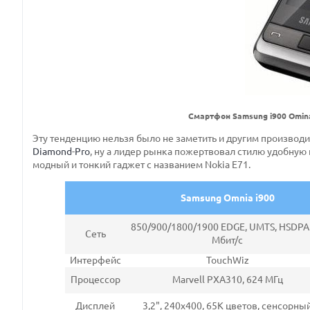
Смартфон Samsung i900 Omin
Эту тенденцию нельзя было не заметить и другим производи
Diamond
-
Pro
, ну а лидер рынка пожертвовал стилю удобную
модный и тонкий гаджет с названием Nokia E71.
Samsung Omnia i900
850/900/1800/1900 EDGE, UMTS, HSDPA 
Сеть
Мбит/с
Интерфейс
TouchWiz
Процессор
Marvell PXA310, 624 МГц
Дисплей
3,2", 240x400, 65K цветов, сенсорны