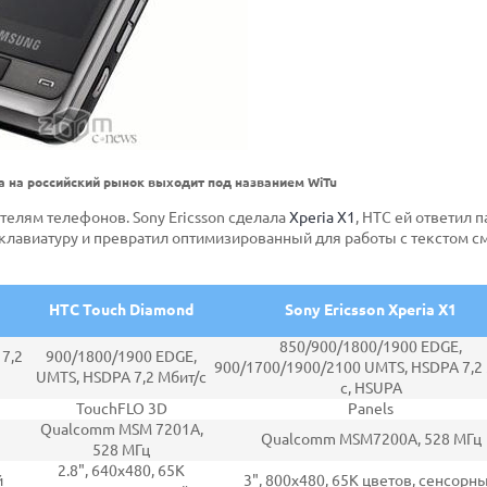
a на российский рынок выходит под названием WiTu
телям телефонов. Sony Ericsson сделала
Xperia X1
, HTC ей ответил 
 клавиатуру и превратил оптимизированный для работы с текстом с
HTC Touch Diamond
Sony Ericsson Xperia X1
850/900/1800/1900 EDGE,
7,2
900/1800/1900 EDGE,
900/1700/1900/2100 UMTS, HSDPA 7,2
UMTS, HSDPA 7,2 Мбит/с
с, HSUPA
TouchFLO 3D
Panels
Qualcomm MSM 7201A,
Qualcomm MSM7200A, 528 МГц
528 МГц
2.8", 640x480, 65K
й
3", 800х480, 65K цветов, сенсорн