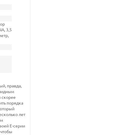
сор
A, 3,5
етр,
ый, правда,
олидным
н скорее
ить порядка
который
несколько лет
им
своей E-серии
 чтобы