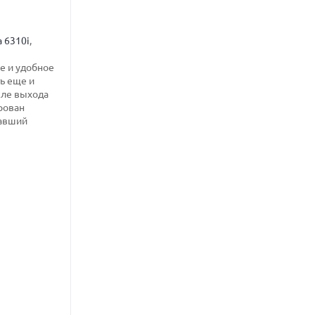
a 6310i
,
е и удобное
ь еще и
сле выхода
рован
давший