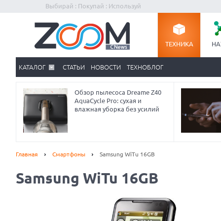
Выбирай : Покупай : Используй
ТЕХНИКА
НА
КАТАЛОГ
СТАТЬИ
НОВОСТИ
ТЕХНОБЛОГ
Обзор пылесоса Dreame Z40
AquaCycle Pro: сухая и
влажная уборка без усилий
Главная
Смартфоны
Samsung WiTu 16GB
Samsung WiTu 16GB