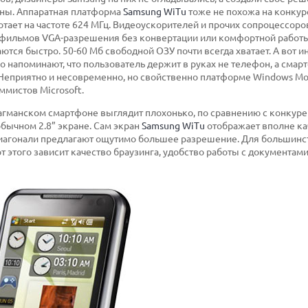
фоны. Аппаратная платформа
Samsung WiTu
тоже не похожа на конкуре
тает на частоте 624 МГц. Видеоускорителей и прочих сопроцессоров
фильмов VGA-разрешения без конвертации или комфортной работы 
тся быстро. 50-60 Мб свободной ОЗУ почти всегда хватает. А вот и
напоминают, что пользователь держит в руках не телефон, а смарт
Неприятно и несовременно, но свойственно платформе Windows Mob
ммистов Microsoft.
агманском смартфоне выглядит плохонько, по сравнению с конкуре
ычном 2.8” экране. Сам экран
Samsung WiTu
отображает вполне ка
диагонали предлагают ощутимо большее разрешение. Для большинс
 этого зависит качество браузинга, удобство работы с документами