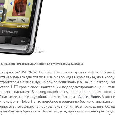
 внимание строгостью линий и элегантностью дизайна
онкурентов: HSDPA, Wi-Fi, большой объем встроенной флеш-памяти 
твием пенала для стилуса. Само перо идет в комплекте, но в корпу
 устройством можно и нужно при помощи пальцев. На наш взгляд, To
ыстрее. HTC кроме своей надстройки, подредактировала еще и штат
зования пальцами. Samsung подобной смекалки не проявила, поэто
й нажимается очень удобно, вполне сравним с
Apple iPhone
. А вот 
и телефоны Nokia. Нечто подобное в решениях без логотипа Samsun
ринесет много хлопот в период привыкания, но в последствии боль
 удобно для браузинга. На самом деле, при наличии сенсорного ди