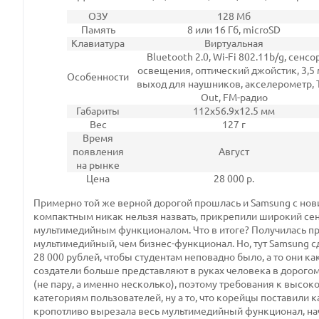
ОЗУ
128 Мб
Память
8 или 16 Гб, microSD
Клавиатура
Виртуальная
Bluetooth 2.0, Wi-Fi 802.11b/g, сенсо
освещения, оптический джойстик, 3,5
Особенности
выход для наушников, акселерометр, 
Out, FM-радио
Габариты
112x56.9x12.5 мм
Вес
127 г
Время
появления
Август
на рынке
Цена
28 000 р.
Примерно той же верной дорогой прошлась и Samsung с но
компактным никак нельзя назвать, прикрепили широкий сен
мультимедийным функционалом. Что в итоге? Получилась п
мультимедийный, чем бизнес-функционал. Но, тут Samsung сд
28 000 рублей, чтобы студентам неповадно было, а то они 
создатели больше представляют в руках человека в дорогом 
(не пару, а именно несколько), поэтому требования к высо
категориям пользователей, ну а то, что корейцы поставили к
кропотливо вырезала весь мультимедийный функционал, на