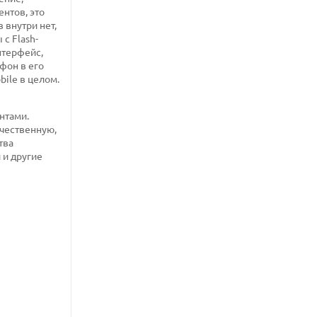
нтов, это
 внутри нет,
с Flash-
нтерфейс,
фон в его
ile в целом.
нтами.
чественную,
тва
 и другие