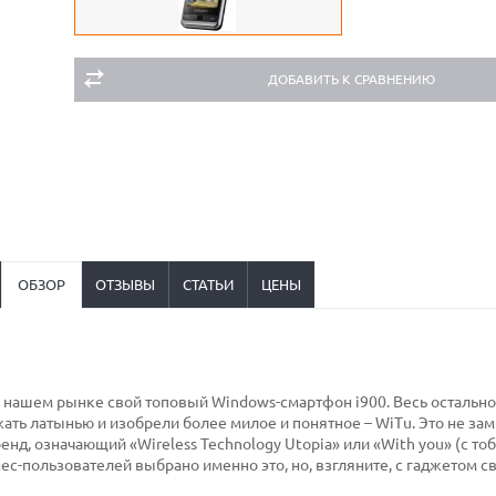
ДОБАВИТЬ К СРАВНЕНИЮ
ОБЗОР
ОТЗЫВЫ
СТАТЬИ
ЦЕНЫ
а нашем рынке свой топовый Windows-смартфон i900. Весь остально
жать латынью и изобрели более милое и понятное – WiTu. Это не за
, означающий «Wireless Technology Utopia» или «With you» (с тоб
ес-пользователей выбрано именно это, но, взгляните, с гаджетом с