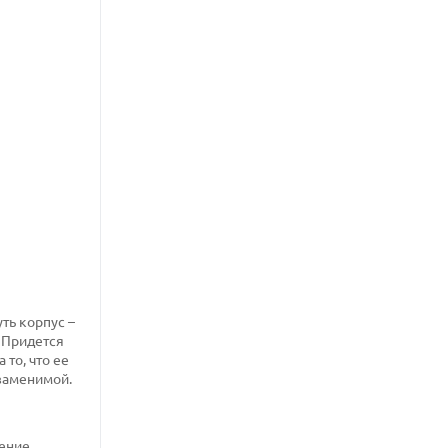
ть корпус –
 Придется
то, что ее
заменимой.
ение,