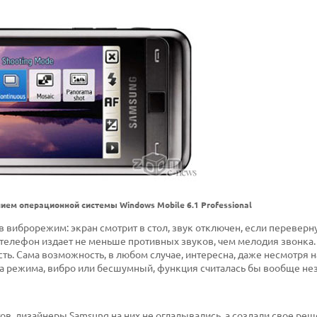
ием операционной системы Windows Mobile 6.1 Professional
 виброрежим: экран смотрит в стол, звук отключен, если переверну
 телефон издает не меньше противных звуков, чем мелодия звонка.
ь. Сама возможность, в любом случае, интересна, даже несмотря на 
ра режима, вибро или бесшумный, функция считалась бы вообще не
в, дизайнеры Samsung на них не огладывались, а создали свое реш