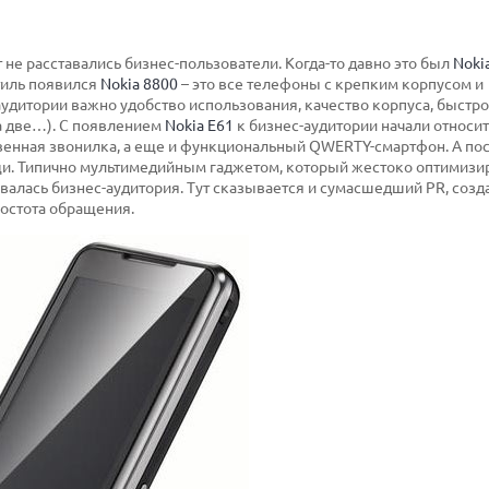
не расставались бизнес-пользователи. Когда-то давно это был
Noki
тиль появился
Nokia 8800
– это все телефоны с крепким корпусом и
дитории важно удобство использования, качество корпуса, быстро
да две…). С появлением
Nokia E61
к бизнес-аудитории начали относит
венная звонилка, а еще и функциональный QWERTY-смартфон. А по
и. Типично мультимедийным гаджетом, который жестоко оптимизи
валась бизнес-аудитория. Тут сказывается и сумасшедший PR, соз
ростота обращения.