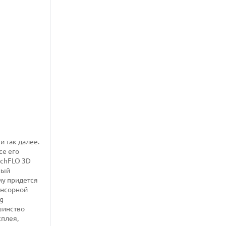
и так далее.
се его
uchFLO 3D
ный
му придется
сенсорной
g
шинство
сплея,