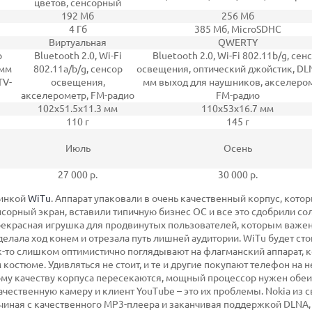
цветов, сенсорный
192 Мб
256 Мб
4 Гб
385 Мб, MicroSDHC
Виртуальная
QWERTY
р
Bluetooth 2.0, Wi-Fi
Bluetooth 2.0, Wi-Fi 802.11b/g, сен
 мм
802.11a/b/g, сенсор
освещения, оптический джойстик, DLN
TV-
освещения,
мм выход для наушников, акселером
акселерометр, FM-радио
FM-радио
102x51.5x11.3 мм
110х53х16.7 мм
110 г
145 г
Июль
Осень
27 000 р.
30 000 р.
винкой
WiTu
. Аппарат упаковали в очень качественный корпус, котор
сорный экран, вставили типичную бизнес ОС и все это сдобрили с
рекрасная игрушка для продвинутых пользователей, которым важе
елала ход конем и отрезала путь лишней аудитории. WiTu будет сто
как-то слишком оптимистично поглядывают на флагманский аппарат, 
костюме. Удивляться не стоит, и те и другие покупают телефон на 
кому качеству корпуса пересекаются, мощный процессор нужен обе
ачественную камеру и клиент YouTube – это их проблемы. Nokia из 
чиная с качественного МР3-плеера и заканчивая поддержкой DLNA,