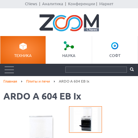
CNews
|
Аналитика
|
Конференции
|
Маркет
ТЕХНИКА
НАУКА
СОФТ
Главная
Плиты и печи
ARDO A 604 EB Ix
ARDO A 604 EB Ix