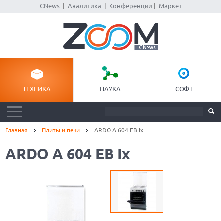
CNews
|
Аналитика
|
Конференции
|
Маркет
ТЕХНИКА
НАУКА
СОФТ
Главная
Плиты и печи
ARDO A 604 EB Ix
ARDO A 604 EB Ix