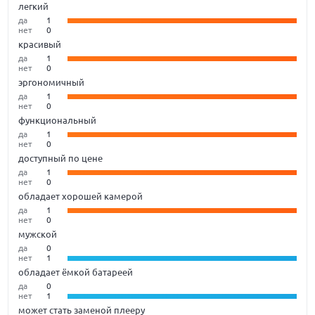
легкий
да
1
нет
0
красивый
да
1
нет
0
эргономичный
да
1
нет
0
функциональный
да
1
нет
0
доступный по цене
да
1
нет
0
обладает хорошей камерой
да
1
нет
0
мужской
да
0
нет
1
обладает ёмкой батареей
да
0
нет
1
может стать заменой плееру