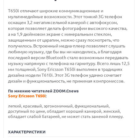
Т650i отличают широкие коммуникационные и
мультимедийные возможности. Этот тонкий 3G телефон
оснащен 3,2 мегапиксельной камерой с автофокусом,
которая позволяет делать фотографии высокого качества,
а на 1,9 дюймовом экране с минеральным стеклом,
защищенным от царапин, можно сразу посмотреть, что
получилось. Встроенный медиа-плеер позволяет слушать
любимую музыку, где бы вы ни находились, а благодаря
последней версии Bluetooth стало возможным передавать
музыку напрямую с телефона на гарнитуру. Всего лишь 12,5
мм толщиной, Sony Ericsson T650i выполнен в традициях
дизайна модели Т610i. Этот 3G телефон удачно сочетает
дизайн и функциональность, не принимая компромиссов.
По мнению читателей ZOOM.Cnews
Sony Ericsson T650i
:
легкий, красивый, эргономичный, функциональный,
доступный по цене, обладает хорошей камерой, женский,
обладает слабой батареей, не может стать заменой плееру.
ХАРАКТЕРИСТИКИ