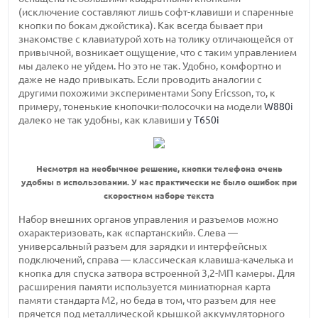
(исключение составляют лишь софт-клавиши и спаренные
кнопки по бокам джойстика). Как всегда бывает при
знакомстве с клавиатурой хоть на толику отличающейся от
привычной, возникает ощущение, что с таким управлением
мы далеко не уйдем. Но это не так. Удобно, комфортно и
даже не надо привыкать. Если проводить аналогии с
другими похожими экспериментами Sony Ericsson, то, к
примеру, тоненькие кнопочки-полосочки на модели
W880i
далеко не так удобны, как клавиши у
T650i
Несмотря на необычное решение, кнопки телефона очень
удобны в использовании. У нас практически не было ошибок при
скоростном наборе текста
Набор внешних органов управления и разъемов можно
охарактеризовать, как «спартанский». Слева —
универсальный разъем для зарядки и интерфейсных
подключений, справа — классическая клавиша-качелька и
кнопка для спуска затвора встроенной 3,2-МП камеры. Для
расширения памяти используется миниатюрная карта
памяти стандарта M2, но беда в том, что разъем для нее
прячется под металлической крышкой аккумуляторного