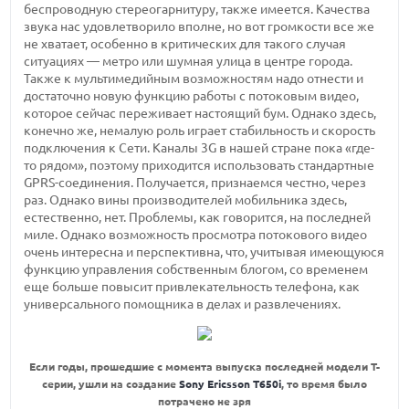
беспроводную стереогарнитуру, также имеется. Качества
звука нас удовлетворило вполне, но вот громкости все же
не хватает, особенно в критических для такого случая
ситуациях — метро или шумная улица в центре города.
Также к мультимедийным возможностям надо отнести и
достаточно новую функцию работы с потоковым видео,
которое сейчас переживает настоящий бум. Однако здесь,
конечно же, немалую роль играет стабильность и скорость
подключения к Сети. Каналы 3G в нашей стране пока «где-
то рядом», поэтому приходится использовать стандартные
GPRS-соединения. Получается, признаемся честно, через
раз. Однако вины производителей мобильника здесь,
естественно, нет. Проблемы, как говорится, на последней
миле. Однако возможность просмотра потокового видео
очень интересна и перспективна, что, учитывая имеющуюся
функцию управления собственным блогом, со временем
еще больше повысит привлекательность телефона, как
универсального помощника в делах и развлечениях.
Если годы, прошедшие с момента выпуска последней модели Т-
серии, ушли на создание
Sony Ericsson T650i
, то время было
потрачено не зря