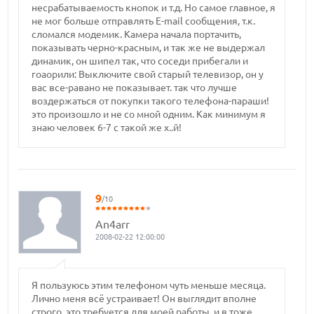
несрабатываемость кнопок и т.д. Но самое главное, я
не мог больше отправлять E-mail сообщения, т.к.
сломался модемик. Камера начала портачить,
показывать черно-красным, и так же не выдержал
динамик, он шипел так, что соседи прибегали и
гоаорили: Выключите свой старый телевизор, он у
вас все-равано не показывает. так что лучше
воздержаться от покупки такого телефона-параши!
это произошло и не со мной одним. Как минимум я
знаю человек 6-7 с такой же х..й!
9
/10
An4arr
2008-02-22 12:00:00
Я пользуюсь этим телефоном чуть меньше месяца.
Лично меня всё устраивает! Он выглядит вполне
строго, это требуется для моей работы, и в тоже