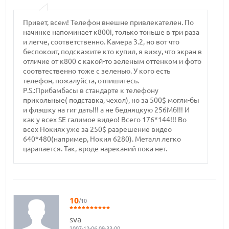
Привет, всем! Телефон внешне привлекателен. По
начинке напоминает к800i, только тоньше в три раза
и легче, соответственно. Камера 3.2, но вот что
беспокоит, подскажите кто купил, я вижу, что экран в
отличие от к800 с какой-то зеленым оттенком и фото
соотвтественно тоже с зеленью. У кого есть
телефон, пожалуйста, отпишитесь.
P.S.:Прибамбасы в стандарте к телефону
прикольные( подставка, чехол), но за 500$ могли-бы
и флэшку на гиг дать!!! а не бедняцкую 256Мб!!! И
как у всех SE галимое видео! Всего 176*144!!! Во
всех Нокиях уже за 250$ разрешение видео
640*480(например, Нокия 6280). Металл легко
царапается. Так, вроде нареканий пока нет.
10
/10
sva
2007-12-06 09:33:00