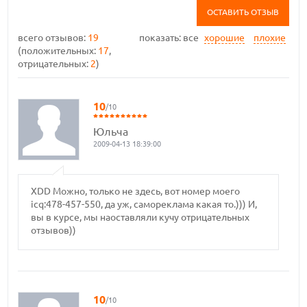
ОСТАВИТЬ ОТЗЫВ
всего отзывов:
19
показать:
все
хорошие
плохие
(положительных:
17
,
отрицательных:
2
)
10
/10
Юльча
2009-04-13 18:39:00
XDD Можно, только не здесь, вот номер моего
icq:478-457-550, да уж, самореклама какая то.))) И,
вы в курсе, мы наоставляли кучу отрицательных
отзывов))
10
/10