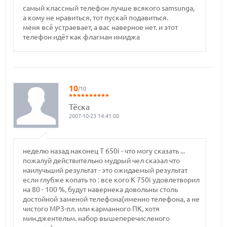
самый классный телефон лучше всякого samsunga,
а кому не нравиться, тот пускай подавиться.
меня всё устраевает, а вас наверное нет. и этот
телефон идёт как флагман имиджа
10
/10
Тёска
2007-10-23 14:41:00
неделю назад наконец Т 650і - что могу сказать ...
пожалуй действительно мудрый чел сказал что
наилучьший результат - это ожидаемый результат
если глубже копать то : все кого К 750і удовлетворил
на 80 - 100 %, будут навернека довольны столь
достойной заменой телефона(именно телефона, а не
чистого МP3-пл. или карманного ПК, хотя
мин.джентельм. набор вышеперечисленого