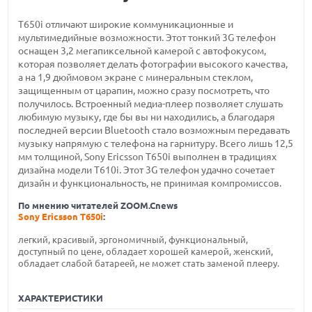
Т650i отличают широкие коммуникационные и
мультимедийные возможности. Этот тонкий 3G телефон
оснащен 3,2 мегапиксельной камерой с автофокусом,
которая позволяет делать фотографии высокого качества,
а на 1,9 дюймовом экране с минеральным стеклом,
защищенным от царапин, можно сразу посмотреть, что
получилось. Встроенный медиа-плеер позволяет слушать
любимую музыку, где бы вы ни находились, а благодаря
последней версии Bluetooth стало возможным передавать
музыку напрямую с телефона на гарнитуру. Всего лишь 12,5
мм толщиной, Sony Ericsson T650i выполнен в традициях
дизайна модели Т610i. Этот 3G телефон удачно сочетает
дизайн и функциональность, не принимая компромиссов.
По мнению читателей ZOOM.Cnews
Sony Ericsson T650i
:
легкий, красивый, эргономичный, функциональный,
доступный по цене, обладает хорошей камерой, женский,
обладает слабой батареей, не может стать заменой плееру.
ХАРАКТЕРИСТИКИ