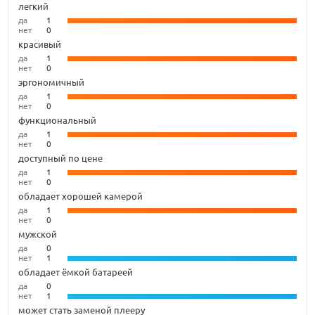
легкий
да
1
нет
0
красивый
да
1
нет
0
эргономичный
да
1
нет
0
функциональный
да
1
нет
0
доступный по цене
да
1
нет
0
обладает хорошей камерой
да
1
нет
0
мужской
да
0
нет
1
обладает ёмкой батареей
да
0
нет
1
может стать заменой плееру