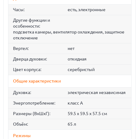
Часы:
есть, электронные
Другие функции и
особенности:
подсветка камеры, вентилятор охлаждения, защитное
отключение
Вертел:
нет
Дверца духовки:
откидная
Цвет корпуса:
серебристый
Общие характеристики
Духовка:
электрическая независимая
Энергопотребление:
класс A
Размеры (ВхШхГ):
59.5 х 59.5 x 57.5 см
Объём:
65 л
Режимы