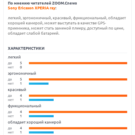
По мнению читателей ZOOM.Cnews
Sony Ericsson XPERIA ray
:
легкий, эргономичный, красивый, функциональный, обладает
хорошей камерой, может выступать в качестве GPS-
приемника, может стать заменой плееру, доступный по цене,
обладает слабой батареей.
ХАРАКТЕРИСТИКИ
легкий
да
5
нет
0
эргономичный
да
5
нет
1
красивый
да
4
нет
1
функциональный
да
4
нет
1
обладает хорошей камерой
да
4
нет
1