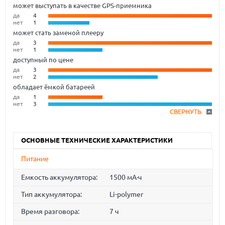
может выступать в качестве GPS-приемника
да
4
нет
1
может стать заменой плееру
да
3
нет
1
доступный по цене
да
3
нет
2
обладает ёмкой батареей
да
1
нет
3
СВЕРНУТЬ
ОСНОВНЫЕ ТЕХНИЧЕСКИЕ ХАРАКТЕРИСТИКИ
Питание
Емкость аккумулятора:
1500 мА·ч
Тип аккумулятора:
Li-polymer
Время разговора:
7 ч