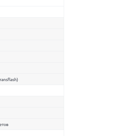
ransflash)
ветов