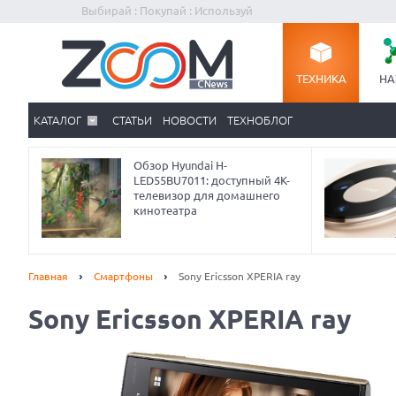
Выбирай : Покупай : Используй
ТЕХНИКА
НА
КАТАЛОГ
СТАТЬИ
НОВОСТИ
ТЕХНОБЛОГ
Обзор Hyundai H-
LED55BU7011: доступный 4K-
телевизор для домашнего
кинотеатра
Главная
Смартфоны
Sony Ericsson XPERIA ray
Sony Ericsson XPERIA ray