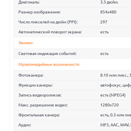
Диагональ:
3.3 дюйм.
Размер изображения:
854x480
Число пикселей на дюйм (PPI):
297
Автоматический поворот экрана:
есть
Звонки
Световая индикация событий:
есть
Мультимедийные возможности
Фотокамера:
8.10 млн пикс.,
Функции камеры:
автофокус, циф
Запись видеороликов:
есть (MPEG4)
Макс. разрешение видео:
1280x720
Фронтальная камера:
есть, 0.3 млн пи
Аудио:
MP3, AAC, WAV,