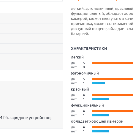
легкий, эргономичный, красивый
функциональный, обладает хор
камерой, может выступать в каче
приемника, может стать заменой
доступный по цене, обладает сл
батареей.
ХАРАКТЕРИСТИКИ
легкий
да
5
нет
0
эргономичный
да
5
нет
1
красивый
да
4
нет
1
функциональный
да
4
нет
1
4 Гб, зарядное устройство,
обладает хорошей камерой
да
4
нет
1