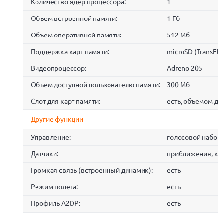
Количество ядер процессора:
1
Объем встроенной памяти:
1 Гб
Объем оперативной памяти:
512 Мб
Поддержка карт памяти:
microSD (TransF
Видеопроцессор:
Adreno 205
Объем доступной пользователю памяти:
300 Мб
Слот для карт памяти:
есть, объемом д
Другие функции
Управление:
голосовой набо
Датчики:
приближения, 
Громкая связь (встроенный динамик):
есть
Режим полета:
есть
Профиль A2DP:
есть