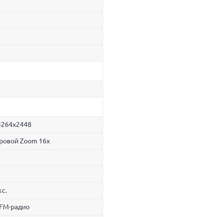
 3264x2448
ровой Zoom 16x
кс.
 FM-радио