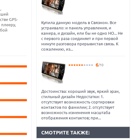
,
ошей
стве GPS-
Купила данную модель в Связном. Все
 плееру,
устраивало: и панель управления, и
абой
камера, и дизайн, ели бы не одно НО... Не
с первого раза соединяет и при первой
минуте разговора прерывистая связь. К
сожалению, из...
6
/10
Достоинства: хороший звук, яркий эран,
стильный дизайн Недостатки: 1.
отсутствует возможность сортировки
контактов по фамилии; 2. отсутствует
возможность изменения масштаба
отображения контактов; при...
СМОТРИТЕ ТАКЖЕ: