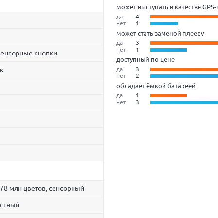
может выступать в качестве GPS
да
4
нет
1
может стать заменой плееру
да
3
нет
1
сенсорные кнопки
доступный по цене
ик
да
3
нет
2
обладает ёмкой батареей
да
1
нет
3
.78 млн цветов, сенсорный
остный