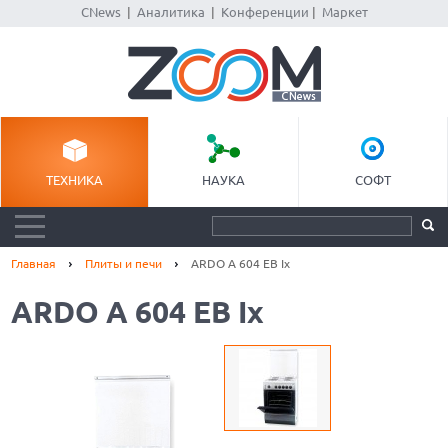
CNews
|
Аналитика
|
Конференции
|
Маркет
ТЕХНИКА
НАУКА
СОФТ
Главная
Плиты и печи
ARDO A 604 EB Ix
ARDO A 604 EB Ix